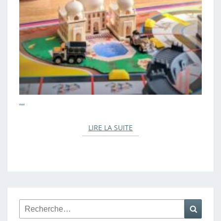
…
LIRE LA SUITE
LIRE LA SUITE
Rechercher :
Reche