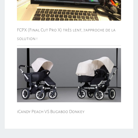
FCPX (Final Cut Pro X) très lent, j’approche de la
solution !
iCandy Peach VS Bugaboo Donkey