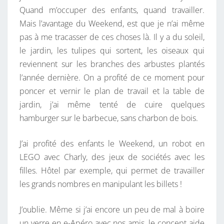
Quand m’occuper des enfants, quand travailler.
W
Mais l’avantage du Weekend, est que je n’ai même
E
pas à me tracasser de ces choses là. Il y a du soleil,
E
le jardin, les tulipes qui sortent, les oiseaux qui
K
reviennent sur les branches des arbustes plantés
E
l’année dernière. On a profité de ce moment pour
N
poncer et vernir le plan de travail et la table de
D
jardin, j’ai même tenté de cuire quelques
E
hamburger sur le barbecue, sans charbon de bois.
N
F
J’ai profité des enfants le Weekend, un robot en
E
LEGO avec Charly, des jeux de sociétés avec les
R
filles. Hôtel par exemple, qui permet de travailler
M
les grands nombres en manipulant les billets !
É
J’oublie. Même si j’ai encore un peu de mal à boire
un verre en e-Apéro avec nos amis, le concept aide