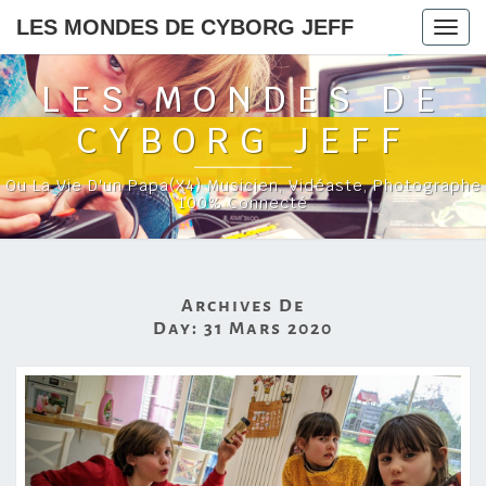
LES MONDES DE CYBORG JEFF
Togg
navig
LES MONDES DE
CYBORG JEFF
Ou La Vie D'un Papa(x4) Musicien, Vidéaste, Photographe
100% Connecté
Archives De
Day:
31 Mars 2020