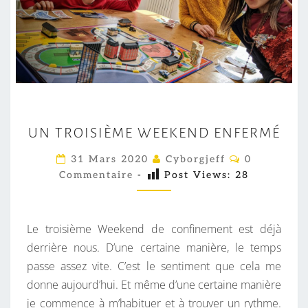
U
UN TROISIÈME WEEKEND ENFERMÉ
N
T
C
31 Mars 2020
Cyborgjeff
0
O
R
Commentaire
-
Post Views:
28
M
M
O
E
I
N
T
Le troisième Weekend de confinement est déjà
S
A
I
derrière nous. D’une certaine manière, le temps
I
R
passe assez vite. C’est le sentiment que cela me
È
E
S
donne aujourd’hui. Et même d’une certaine manière
M
je commence à m’habituer et à trouver un rythme.
E