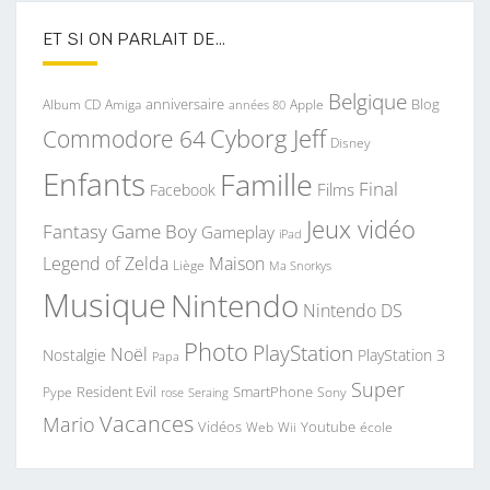
ET SI ON PARLAIT DE…
Belgique
anniversaire
Blog
Album CD
Apple
Amiga
années 80
Commodore 64
Cyborg Jeff
Disney
Enfants
Famille
Final
Films
Facebook
Jeux vidéo
Fantasy
Game Boy
Gameplay
iPad
Legend of Zelda
Maison
Liège
Ma Snorkys
Musique
Nintendo
Nintendo DS
Photo
PlayStation
Noël
Nostalgie
PlayStation 3
Papa
Super
Resident Evil
SmartPhone
Pype
Seraing
Sony
rose
Vacances
Mario
Vidéos
Youtube
Web
Wii
école