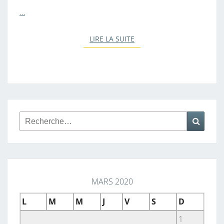
…
LIRE LA SUITE
LIRE LA SUITE
Rechercher :
Reche
MARS 2020
L
M
M
J
V
S
D
1