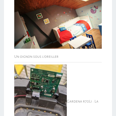
Un oignon sous l’oreiller
Gardena r70Li : La