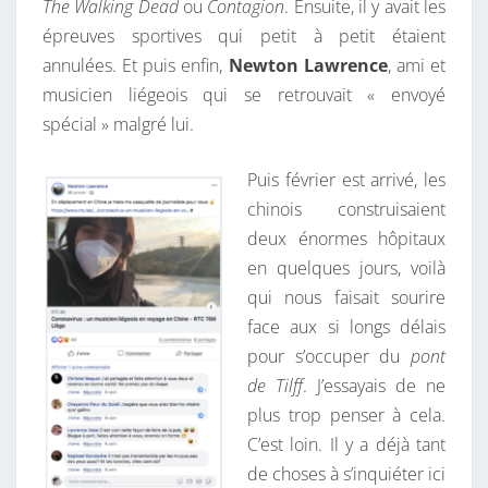
The Walking Dead
ou
Contagion
. Ensuite, il y avait les
épreuves sportives qui petit à petit étaient
annulées. Et puis enfin,
Newton Lawrence
, ami et
musicien liégeois qui se retrouvait « envoyé
spécial » malgré lui.
Puis février est arrivé, les
chinois construisaient
deux énormes hôpitaux
en quelques jours, voilà
qui nous faisait sourire
face aux si longs délais
pour s’occuper du
pont
de Tilff
. J’essayais de ne
plus trop penser à cela.
C’est loin. Il y a déjà tant
de choses à s’inquiéter ici