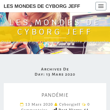
LES MONDES DE CYBORG JEFF
Togg
navig
LES MONDES DE
CYBORG JEFF
Ou La Vie D'un Papa(x4) Musicien, Vidéaste, Photographe
100% Connecté
Archives De
Day:
13 Mars 2020
P
PANDÉMIE
A
N
C
13 Mars 2020
Cyborgjeff
0
O