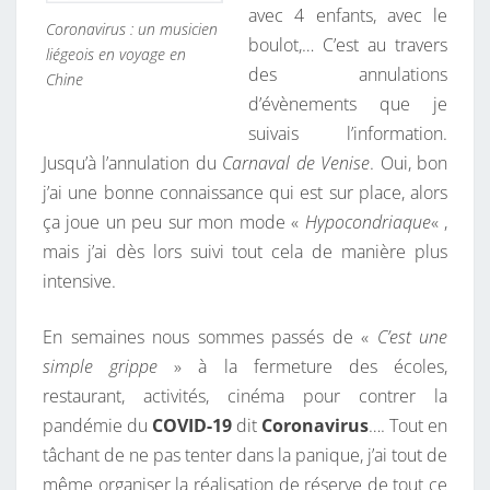
avec 4 enfants, avec le
Coronavirus : un musicien
boulot,… C’est au travers
liégeois en voyage en
des annulations
Chine
d’évènements que je
suivais l’information.
Jusqu’à l’annulation du
Carnaval de Venise
. Oui, bon
j’ai une bonne connaissance qui est sur place, alors
ça joue un peu sur mon mode «
Hypocondriaque
« ,
mais j’ai dès lors suivi tout cela de manière plus
intensive.
En semaines nous sommes passés de «
C’est une
simple grippe
» à la fermeture des écoles,
restaurant, activités, cinéma pour contrer la
pandémie du
COVID-19
dit
Coronavirus
…. Tout en
tâchant de ne pas tenter dans la panique, j’ai tout de
même organiser la réalisation de réserve de tout ce