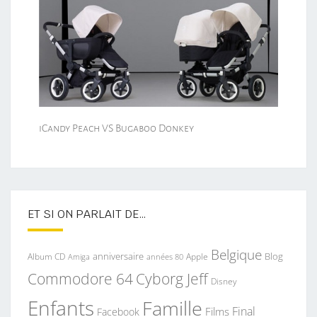
iCandy Peach VS Bugaboo Donkey
ET SI ON PARLAIT DE…
Belgique
anniversaire
Blog
Album CD
Apple
Amiga
années 80
Commodore 64
Cyborg Jeff
Disney
Enfants
Famille
Final
Films
Facebook