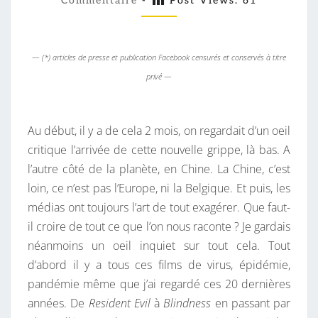
D
Commentaire
-
Post Views:
61
M
M
É
E
M
N
T
I
— (*) articles de presse et publication Facebook censurés et conservés à titre
A
I
E
privé —
R
E
S
Au début, il y a de cela 2 mois, on regardait d’un oeil
critique l’arrivée de cette nouvelle grippe, là bas. A
l’autre côté de la planète, en Chine. La Chine, c’est
loin, ce n’est pas l’Europe, ni la Belgique. Et puis, les
médias ont toujours l’art de tout exagérer. Que faut-
il croire de tout ce que l’on nous raconte ? Je gardais
néanmoins un oeil inquiet sur tout cela. Tout
d’abord il y a tous ces films de virus, épidémie,
pandémie même que j’ai regardé ces 20 dernières
années. De
Resident Evil
à
Blindness
en passant par