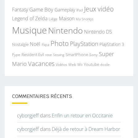
Jeux vidéo
Game Boy
Fantasy
Gameplay
iPad
Legend of Zelda
Maison
Liège
Ma Snorkys
Musique
Nintendo
Nintendo DS
Photo
PlayStation
Noël
PlayStation 3
Nostalgie
Papa
Super
Resident Evil
SmartPhone
Pype
Seraing
Sony
rose
Vacances
Mario
Youtube
Vidéos
Web
Wii
école
COMMENTAIRES RÉCENTS
cyborgjeff
dans
Enfin un retour en Occitanie
cyborgjeff
dans
Déjà de retour à Dream Harbor