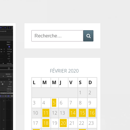
Rechercher :
Recherche
FÉVRIER 2020
L
M
M
J
V
S
D
1
2
3
4
5
6
7
8
9
10
11
12
13
14
15
16
17
18
19
20
21
22
23