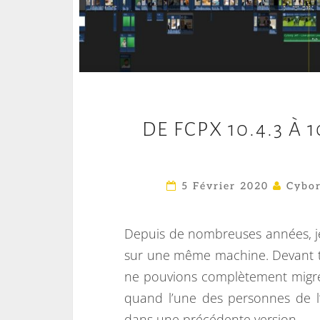
DE FCPX 10.4.3 À 
5 Février 2020
Cybor
Depuis de nombreuses années, je 
sur une même machine. Devant tr
ne pouvions complètement migre
quand l’une des personnes de l’
dans une précédente version.