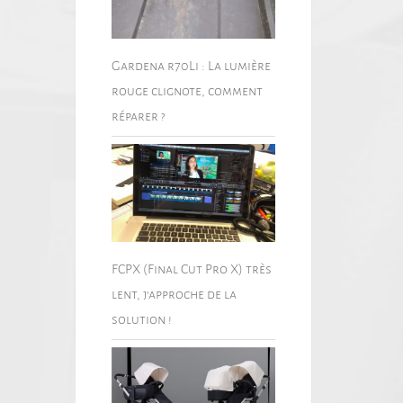
Gardena r70Li : La lumière
rouge clignote, comment
réparer ?
FCPX (Final Cut Pro X) très
lent, j’approche de la
solution !