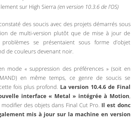
È
alement sur High Sierra
(en version 10.3.6 de l’OS)
M
E
 constaté des soucis avec des projets démarrés sous
S
tion de multi-version plutôt que de mise à jour de
D
s problèmes se présentaient sous forme d’objet
’
d de couleurs devenant noir.
E
F
en mode « suppression des préférences » (soit en
F
MAND) en même temps, ce genre de soucis se
E
cette fois plus profond.
La version 10.4.6 de Final
T
nouvelle interface « Metal » intégrée à Motion
,
S
 modifier des objets dans Final Cut Pro.
Il est donc
E
également mis à jour sur la machine en version
T
F