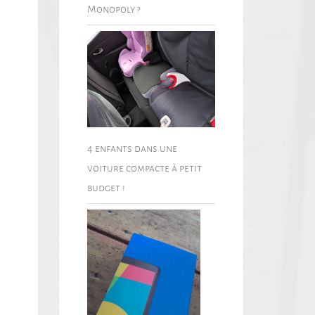
Monopoly ?
4 enfants dans une
voiture compacte à petit
budget !