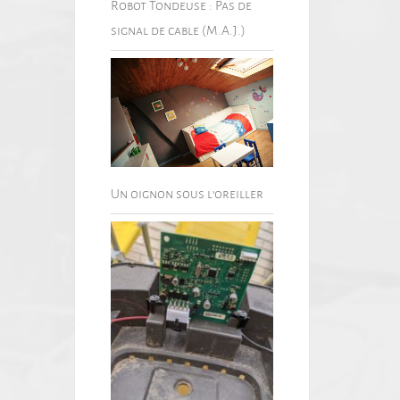
Robot Tondeuse : Pas de
signal de cable (M.A.J.)
Un oignon sous l’oreiller