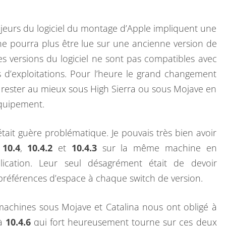
.
3
jeurs du logiciel du montage d’Apple impliquent une
À
ne pourra plus être lue sur une ancienne version de
1
s versions du logiciel ne sont pas compatibles avec
0
d’exploitations. Pour l’heure le grand changement
.
 rester au mieux sous High Sierra ou sous Mojave en
4
équipement.
.
6
n’était guère problématique. Je pouvais très bien avoir
,
n
10.4
,
10.4.2
et
10.4.3
sur la même machine en
P
lication. Leur seul désagrément était de devoir
R
préférences d’espace à chaque switch de version.
O
B
machines sous Mojave et Catalina nous ont obligé à
L
 à
10.4.6
qui fort heureusement tourne sur ces deux