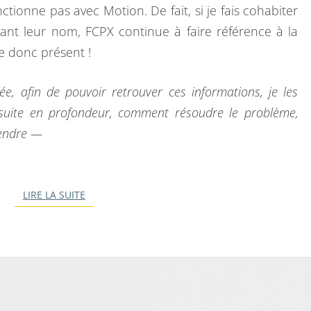
O
tionne pas avec Motion. De fait, si je fais cohabiter
N
nt leur nom, FCPX continue à faire référence à la
D
e donc présent !
S
e, afin de pouvoir retrouver ces informations, je les
la suite en profondeur, comment résoudre le problème,
rendre —
LIRE LA SUITE
LIRE LA SUITE