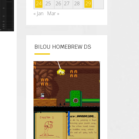
24
25
26
27
28
29
« Jan
Mar »
BILOU HOMEBREW DS