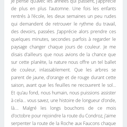
Je pense qu’avec les années qui passent, j’apprécie
R
A
I
de plus en plus l’automne. Une fois les enfants
S
R
rentrés à l’école, les deux semaines un peu rudes
D
E
S
qui demandent de retrouver le rythme du travail,
’
des devoirs, passées. J’apprécie alors prendre ces
A
quelques minutes, secondes parfois à regarder le
U
paysage changer chaque jours de couleur. Je me
T
disais d’ailleurs que nous avions de la chance que
O
sur cette planète, la nature nous offre un tel ballet
M
de couleur, inlassablement. Que les arbres se
N
parent de jaune, d’orange et de rouge durant cette
E
saison, avant que les feuilles ne recouvrent le sol…
Et qu’au fond, nous humain, nous puissions assister
à cela… vous savez, une histoire de longueur d’onde,
là…. Malgré les longs bouchons de ce mois
d’octobre pour rejoindre la route du Condroz, j’aime
serpenter la route de la Roche aux Faucons chaque