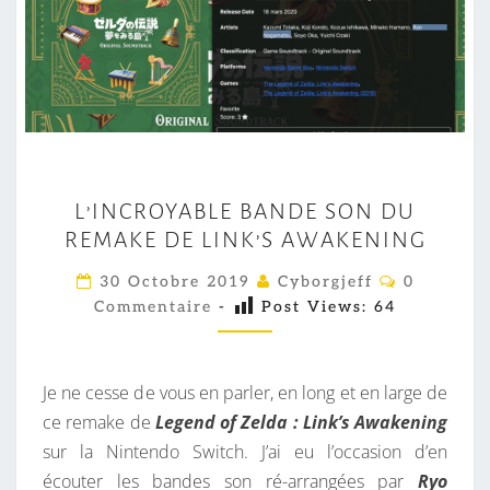
L
L’INCROYABLE BANDE SON DU
’
REMAKE DE LINK’S AWAKENING
I
N
C
30 Octobre 2019
Cyborgjeff
0
O
C
Commentaire
-
Post Views:
64
M
M
R
E
O
N
T
Je ne cesse de vous en parler, en long et en large de
Y
A
I
ce remake de
Legend of Zelda : Link’s Awakening
A
R
sur la Nintendo Switch. J’ai eu l’occasion d’en
B
E
S
écouter les bandes son ré-arrangées par
Ryo
L