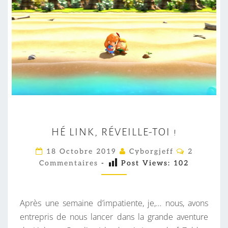
H
HÉ LINK, RÉVEILLE-TOI !
É
L
C
18 Octobre 2019
Cyborgjeff
2
O
I
Commentaires
-
Post Views:
102
M
M
N
E
K
N
T
Après une semaine d’impatiente, je,… nous, avons
,
A
I
entrepris de nous lancer dans la grande aventure
R
R