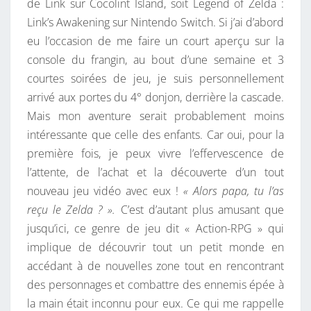
de Link sur Cocolint Island, soit Legend of Zelda :
É
E
S
Link’s Awakening sur Nintendo Switch. Si j’ai d’abord
V
eu l’occasion de me faire un court aperçu sur la
E
console du frangin, au bout d’une semaine et 3
I
courtes soirées de jeu, je suis personnellement
L
arrivé aux portes du 4° donjon, derrière la cascade.
L
Mais mon aventure serait probablement moins
E
intéressante que celle des enfants. Car oui, pour la
-
première fois, je peux vivre l’effervescence de
T
l’attente, de l’achat et la découverte d’un tout
O
nouveau jeu vidéo avec eux !
« Alors papa, tu l’as
I
reçu le Zelda ? ».
C’est d’autant plus amusant que
!
jusqu’ici, ce genre de jeu dit « Action-RPG » qui
implique de découvrir tout un petit monde en
accédant à de nouvelles zone tout en rencontrant
des personnages et combattre des ennemis épée à
la main était inconnu pour eux. Ce qui me rappelle