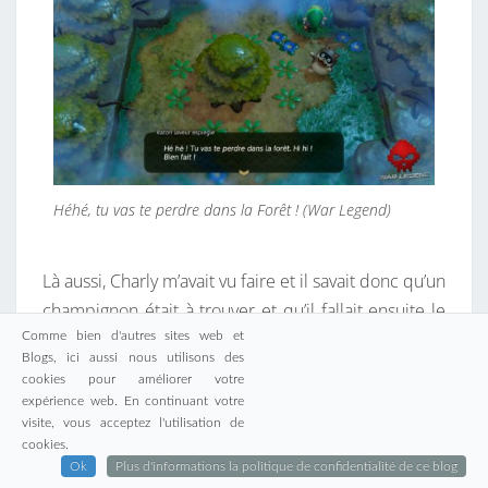
Héhé, tu vas te perdre dans la Forêt ! (War Legend)
Là aussi, Charly m’avait vu faire et il savait donc qu’un
champignon était à trouver et qu’il fallait ensuite le
donner à une sorcière pour faire une potion
Comme bien d'autres sites web et
Blogs, ici aussi nous utilisons des
magique. Néanmoins, la tâche n’est pas si facile à
cookies pour améliorer votre
résoudre pour mes jeunes joueurs, qui n’ont pas
expérience web. En continuant votre
visite, vous acceptez l'utilisation de
compris que le Raton Laveur les envoyait se perdre
cookies.
dans la forêt faussant donc leurs repères.
Ok
Plus d'informations la politique de confidentialité de ce blog
Qu’importe c’est l’occasion d’apprendre à manier