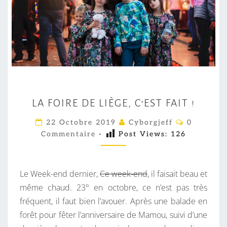
L
LA FOIRE DE LIÈGE, C’EST FAIT !
A
F
C
22 Octobre 2019
Cyborgjeff
0
O
O
Commentaire
-
Post Views:
126
M
M
I
E
R
N
T
Le Week-end dernier,
Ce week-end
, il faisait beau et
E
A
I
même chaud. 23° en octobre, ce n’est pas très
D
R
fréquent, il faut bien l’avouer. Après une balade en
E
E
S
forêt pour fêter l’anniversaire de Mamou, suivi d’une
L