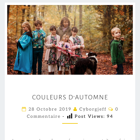
G
C
COULEURS D’AUTOMNE
O
U
C
28 Octobre 2019
Cyborgjeff
0
O
L
Commentaire
-
Post Views:
94
M
M
E
E
U
N
T