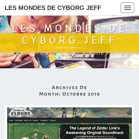
LES MONDES DE CYBORG JEFF
Togg
navig
LES MONDES DE
CYBORG JEFF
Ou La Vie D'un Papa(x4) Musicien, Vidéaste, Photographe
100% Connecté
Archives De
Month:
Octobre 2019