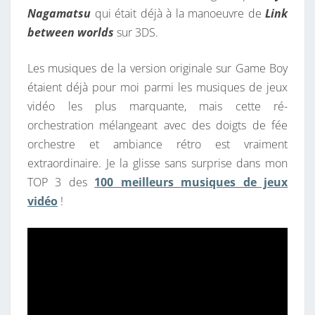
Nagamatsu
qui était déjà à la manoeuvre de
Link
E
between worlds
sur 3DS.
B
A
Les musiques de la version originale sur Game Boy
N
étaient déjà pour moi parmi les musiques de jeux
D
vidéo les plus marquante, mais cette ré-
E
orchestration mélangeant avec des doigts de fée
S
orchestre et ambiance rétro est vraiment
O
extraordinaire. Je la glisse sans surprise dans mon
N
TOP 3 des
100 meilleurs musiques de jeux
D
vidéo
!
U
R
E
M
A
K