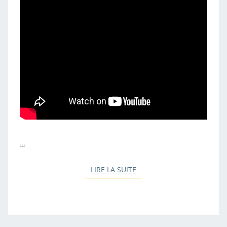
E
D
E
L
I
N
K
’
S
A
W
…
A
K
LIRE LA SUITE
LIRE LA SUITE
E
N
I
N