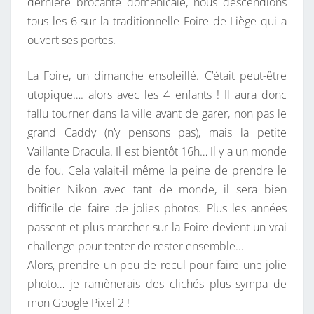
dernière brocante domenicale, nous descendions
I
tous les 6 sur la traditionnelle Foire de Liège qui a
È
ouvert ses portes.
G
E
La Foire, un dimanche ensoleillé. C’était peut-être
,
utopique…. alors avec les 4 enfants ! Il aura donc
C
fallu tourner dans la ville avant de garer, non pas le
’
grand Caddy (n’y pensons pas), mais la petite
E
Vaillante Dracula. Il est bientôt 16h… Il y a un monde
S
de fou. Cela valait-il même la peine de prendre le
T
boitier Nikon avec tant de monde, il sera bien
F
difficile de faire de jolies photos. Plus les années
A
passent et plus marcher sur la Foire devient un vrai
I
challenge pour tenter de rester ensemble…
T
Alors, prendre un peu de recul pour faire une jolie
!
photo… je ramènerais des clichés plus sympa de
mon Google Pixel 2 !