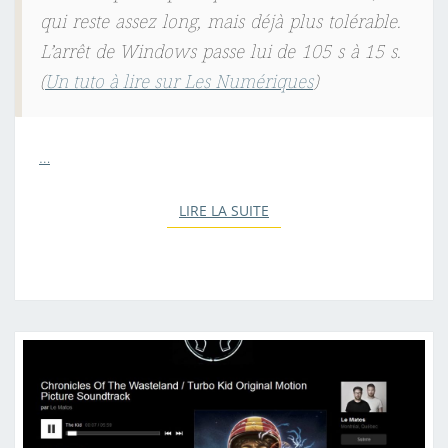
qui reste assez long, mais déjà plus tolérable.
L’arrêt de Windows passe lui de 105 s à 15 s.
(
Un tuto à lire sur Les Numériques
)
…
LIRE LA SUITE
LIRE LA SUITE