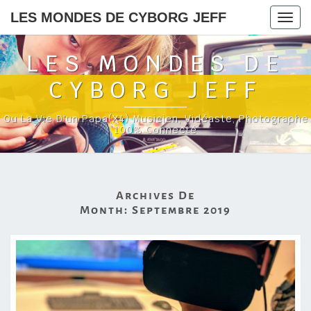
LES MONDES DE CYBORG JEFF
Togg
navig
LES MONDES DE
CYBORG JEFF
Ou La Vie D'un Papa(x4) Musicien, Vidéaste, Photographe
100% Connecté
Archives De
Month:
Septembre 2019