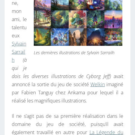
ne,
E
mon
L
ami, le
K
talentu
I
eux
N
Sylvain
Sarrail
Les dernières illustrations de Sylvain Sarrailh
h
(à
qui je
dois les diverses illustrations de Cyborg Jeff)
avait
annoncé la sortie du jeu de société
Welkin
imaginé
par Fabien Tanguy chez Ankama pour lequel il a
réalisé les magnifiques illustrations.
Il ne s’agit pas de sa première réalisation dans le
domaine du jeu de société, puisqu’il avait
également travaillé en autre pour
La Légende du