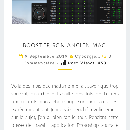
B
BOOSTER SON ANCIEN MAC.
O
O
C
9 Septembre 2019
Cyborgjeff
0
O
S
Commentaire
-
Post Views:
458
M
M
T
E
E
N
T
Voilà des mois que madame me fait savoir que trop
R
A
I
souvent, quand elle travaille des lots de fichiers
S
R
photo bruts dans Photoshop, son ordinateur est
O
E
S
extrêmement lent. Je me suis penché régulièrement
N
sur le sujet, j’en ai bien fait le tour. Pendant cette
A
phase de travail, l’application Photoshop souhaite
N