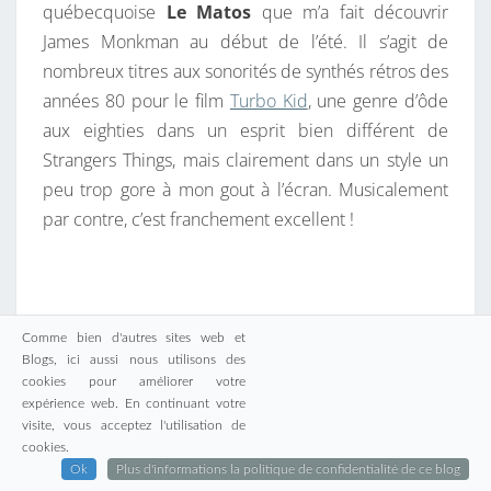
québecquoise
Le Matos
que m’a fait découvrir
Y
James Monkman au début de l’été. Il s’agit de
N
nombreux titres aux sonorités de synthés rétros des
T
années 80 pour le film
Turbo Kid
, une genre d’ôde
H
aux eighties dans un esprit bien différent de
É
Strangers Things, mais clairement dans un style un
peu trop gore à mon gout à l’écran. Musicalement
par contre, c’est franchement excellent !
Comme bien d'autres sites web et
Blogs, ici aussi nous utilisons des
cookies pour améliorer votre
expérience web. En continuant votre
visite, vous acceptez l'utilisation de
Cela a fait le buzz au même moment, les différents
cookies.
sites d’actu GEEK rapportait la sortie d’un album au
Ok
Plus d'informations la politique de confidentialité de ce blog