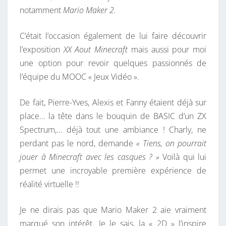
notamment
Mario Maker 2.
I
T
C’était l’occasion également de lui faire découvrir
A
l’exposition
XX Aout Minecraft
mais aussi pour moi
L
une option pour revoir quelques passionnés de
L
l’équipe du MOOC « Jeux Vidéo ».
A
B
De fait, Pierre-Yves, Alexis et Fanny étaient déjà sur
D
place… la tête dans le bouquin de BASIC d’un ZX
E
Spectrum,… déjà tout une ambiance ! Charly, ne
L
perdant pas le nord, demande
« Tiens, on pourrait
I
jouer à Minecraft avec les casques ? »
Voilà qui lui
È
permet une incroyable première expérience de
G
réalité virtuelle !!
E
Je ne dirais pas que Mario Maker 2 aie vraiment
marqué son intérêt. Je le sais, la « 2D » l’inspire