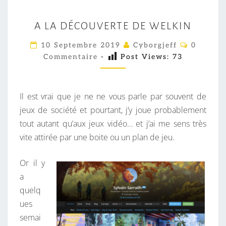
A
A LA DÉCOUVERTE DE WELKIN
L
A
C
10 Septembre 2019
Cyborgjeff
0
O
D
Commentaire
-
Post Views:
73
M
M
É
E
C
N
T
Il est vrai que je ne ne vous parle par souvent de
O
A
I
jeux de société et pourtant, j’y joue probablement
U
R
tout autant qu’aux jeux vidéo… et j’ai me sens très
V
E
S
vite attirée par une boite ou un plan de jeu.
E
R
Or il y
T
a
E
quelq
D
ues
E
semai
W