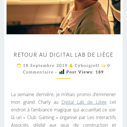
R
RETOUR AU DIGITAL LAB DE LIÈGE
E
T
C
18 Septembre 2019
Cyborgjeff
0
O
O
Commentaire
-
Post Views:
189
M
M
U
E
R
N
T
La semaine dernière, je m’étais promis d’emmener
A
A
I
mon grand Charly au
Digital Lab de Liège
cet
U
R
endroit à l’ambiance magique qui accueillait ce soir
D
E
S
là un « Club Gaming » organisé par Les Interactifs
I
Associés, dédié aux jeux de construction et
G