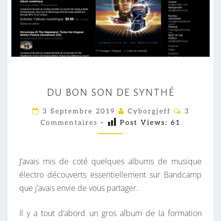
D
DU BON SON DE SYNTHÉ
U
B
C
3 Septembre 2019
Cyborgjeff
3
O
O
Commentaires
-
Post Views:
61
M
M
N
E
S
N
T
J’avais mis de coté quelques albums de musique
O
A
I
électro découverts essentiellement sur Bandcamp
N
R
que j’avais envie de vous partager.
D
E
S
E
Il y a tout d’abord un gros album de la formation
S