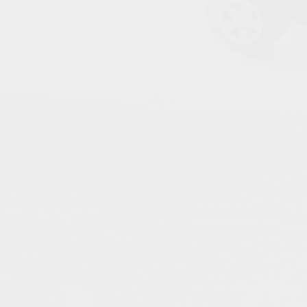
A
R
R
Y
P
O
T
T
E
R