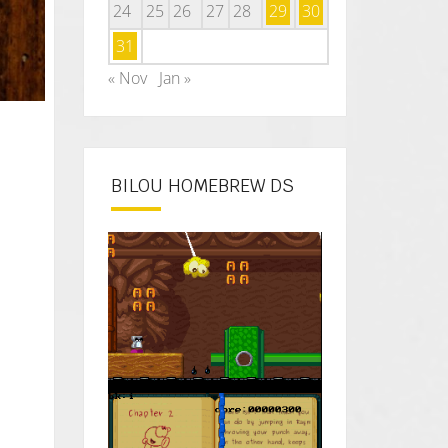
24
25
26
27
28
29
30
31
« Nov
Jan »
BILOU HOMEBREW DS