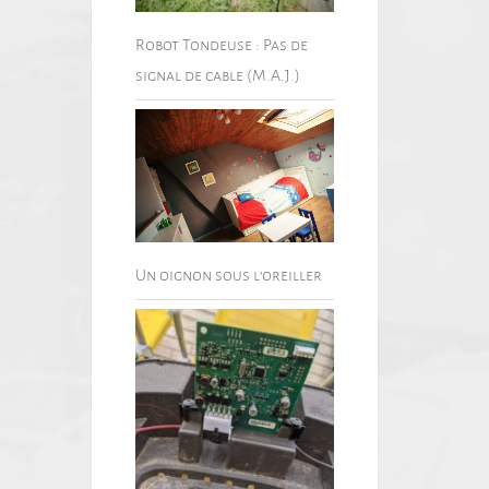
Robot Tondeuse : Pas de
signal de cable (M.A.J.)
Un oignon sous l’oreiller