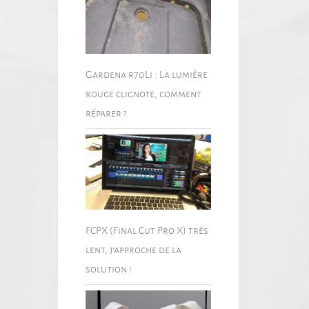
Gardena r70Li : La lumière
rouge clignote, comment
réparer ?
FCPX (Final Cut Pro X) très
lent, j’approche de la
solution !