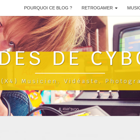
POURQUOI CE BLOG ?
RETROGAMER
MUSI
DES DE CYB
a(x4) Musicien, Vidéaste, Photog