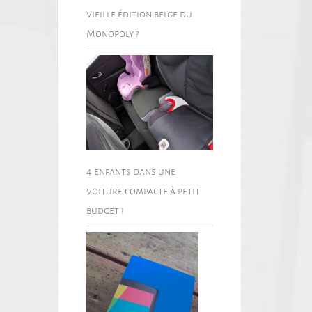
vieille édition belge du
Monopoly ?
4 enfants dans une
voiture compacte à petit
budget !