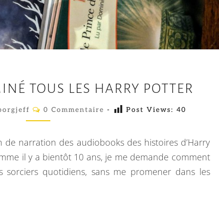
J
MINÉ TOUS LES HARRY POTTER
’
A
C
orgjeff
0 Commentaire
-
Post Views:
40
O
I
M
M
E
E
h de narration des audiobooks des histoires d’Harry
N
N
T
 Comme il y a bientôt 10 ans, je me demande comment
A
C
s sorciers quotidiens, sans me promener dans les
I
O
R
E
R
S
E