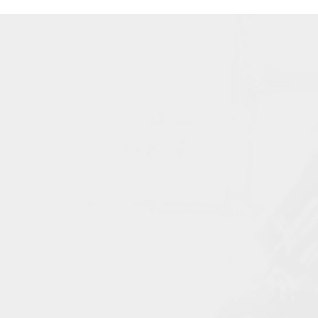
T
E
R
M
I
N
É
T
O
U
S
L
E
S
H