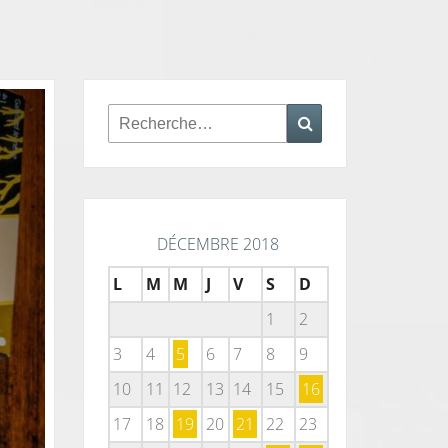
Rechercher :
Recherche
DÉCEMBRE 2018
L
M
M
J
V
S
D
1
2
3
4
5
6
7
8
9
10
11
12
13
14
15
16
17
18
19
20
21
22
23