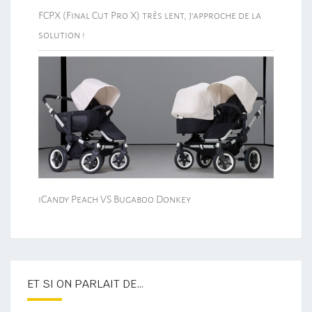
FCPX (Final Cut Pro X) très lent, j’approche de la
solution !
iCandy Peach VS Bugaboo Donkey
ET SI ON PARLAIT DE…