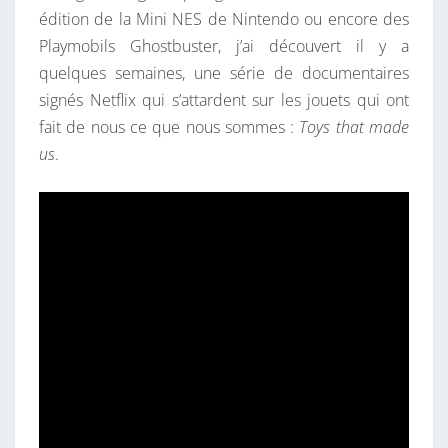
édition de la Mini NES de Nintendo ou encore des
E
Playmobils Ghostbuster, j’ai découvert il y a
M
quelques semaines, une série de documentaires
E
signés Netflix qui s’attardent sur les jouets qui ont
–
fait de nous ce que nous sommes :
Toys that made
M
us
.
I
C
R
O
M
A
C
H
I
N
E