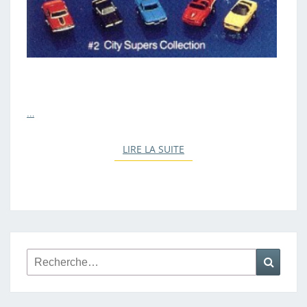
…
LIRE LA SUITE
LIRE LA SUITE
Rechercher :
Reche