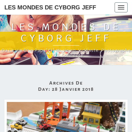
LES MONDES DE CYBORG JEFF
Togg
navig
LES MONDES DE
CYBORG JEFF
Ou La Vie D'un Papa(x4) Musicien, Vidéaste, Photographe
100% Connecté
Archives De
Day:
28 Janvier 2018