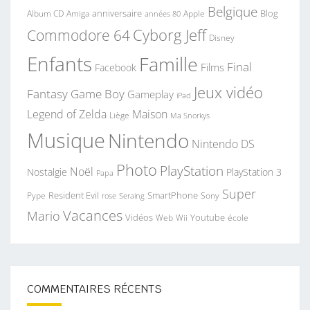
Belgique
anniversaire
Blog
Album CD
Apple
Amiga
années 80
Commodore 64
Cyborg Jeff
Disney
Enfants
Famille
Final
Films
Facebook
Jeux vidéo
Fantasy
Game Boy
Gameplay
iPad
Legend of Zelda
Maison
Liège
Ma Snorkys
Musique
Nintendo
Nintendo DS
Photo
PlayStation
Noël
Nostalgie
PlayStation 3
Papa
Super
Resident Evil
SmartPhone
Pype
Seraing
Sony
rose
Vacances
Mario
Vidéos
Youtube
Web
Wii
école
COMMENTAIRES RÉCENTS