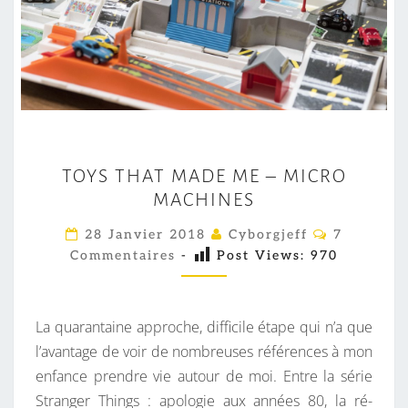
T
TOYS THAT MADE ME – MICRO
O
MACHINES
Y
S
C
28 Janvier 2018
Cyborgjeff
7
O
T
Commentaires
-
Post Views:
970
M
M
H
E
A
N
T
La quarantaine approche, difficile étape qui n’a que
T
A
I
l’avantage de voir de nombreuses références à mon
M
R
enfance prendre vie autour de moi. Entre la série
A
E
S
Stranger Things : apologie aux années 80, la ré-
D