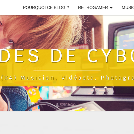
POURQUOI CE BLOG ?
RETROGAMER
MUSI
DES DE CYB
a(x4) Musicien, Vidéaste, Photog