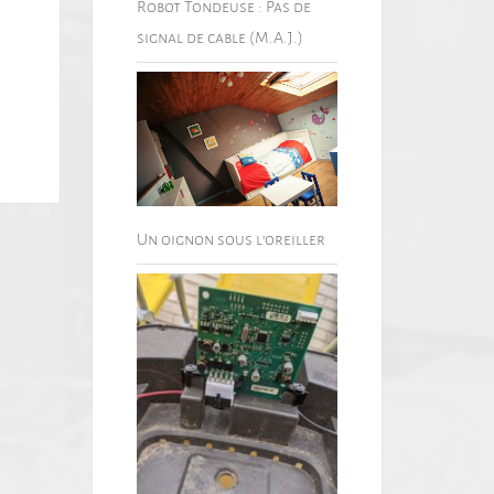
Robot Tondeuse : Pas de
signal de cable (M.A.J.)
Un oignon sous l’oreiller