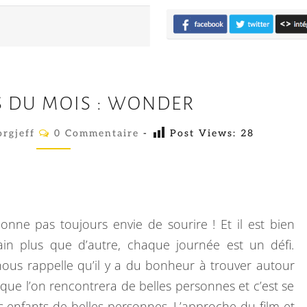
L
S DU MOIS : WONDER
E
S
C
rgjeff
0 Commentaire
-
Post Views:
28
O
F
M
M
I
E
N
L
T
A
M
I
ne pas toujours envie de sourire ! Et il est bien
R
S
E
n plus que d’autre, chaque journée est un défi.
D
S
nous rappelle qu’il y a du bonheur à trouver autour
U
 que l’on rencontrera de belles personnes et c’est se
M
s enfants de belles personnes. L’approche du film et