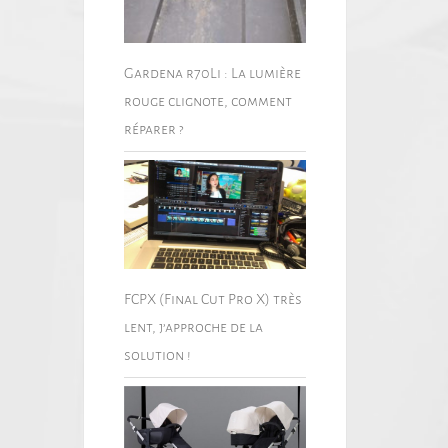
Gardena r70Li : La lumière
rouge clignote, comment
réparer ?
FCPX (Final Cut Pro X) très
lent, j’approche de la
solution !