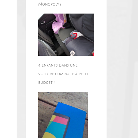
Monopoly ?
4 enfants dans une
voiture compacte à petit
budget !