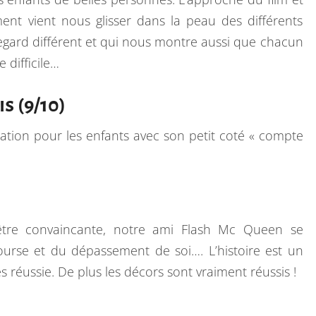
O
t vient nous glisser dans la peau des différents
I
egard différent et qui nous montre aussi que chacun
S
 difficile…
:
W
s (9/10)
O
N
mation pour les enfants avec son petit coté « compte
D
E
R
être convaincante, notre ami Flash Mc Queen se
ourse et du dépassement de soi…. L’histoire est un
ès réussie. De plus les décors sont vraiment réussis !