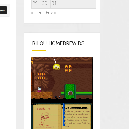
29
30
31
« Déc
Fév »
BILOU HOMEBREW DS