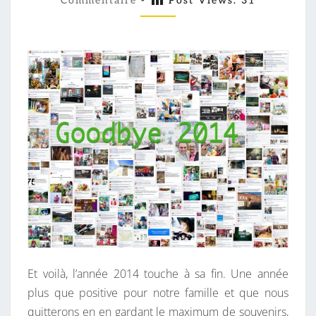
D
Commentaire
-
Post Views:
31
M
M
B
E
Y
N
T
E
A
I
2
R
0
E
S
1
4
Et voilà, l’année 2014 touche à sa fin. Une année
plus que positive pour notre famille et que nous
quitterons en en gardant le maximum de souvenirs,