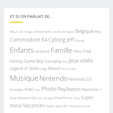
ET SI ON PARLAIT DE…
Belgique
anniversaire
Blog
Album CD
Apple
Amiga
années 80
Commodore 64
Cyborg Jeff
Disney
Enfants
Famille
Final
Films
Facebook
Jeux vidéo
Game Boy
Fantasy
Gameplay
iPad
Legend of Zelda
Maison
Liège
Ma Snorkys
Musique
Nintendo
Nintendo DS
Photo
PlayStation
Noël
PlayStation 3
Nostalgie
Papa
Super
Resident Evil
SmartPhone
Pype
Seraing
Sony
rose
Vacances
Mario
Youtube
Vidéos
Web
Wii
école