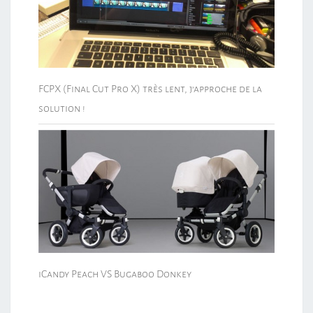
FCPX (Final Cut Pro X) très lent, j’approche de la
solution !
iCandy Peach VS Bugaboo Donkey