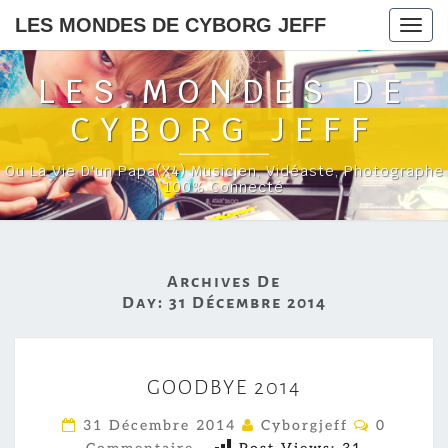
LES MONDES DE CYBORG JEFF
Togg
navig
LES MONDES DE
CYBORG JEFF
Ou La Vie D'un Papa(x4) Musicien, Vidéaste, Photographe
100% Connecté
Archives De
Day:
31 Décembre 2014
G
GOODBYE 2014
O
O
C
31 Décembre 2014
Cyborgjeff
0
O