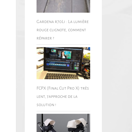
Gardena r70Li : La lumière
rouge clignote, comment
réparer ?
FCPX (Final Cut Pro X) très
lent, j’approche de la
solution !