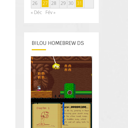
26
27
28
29
30
31
« Déc
Fév »
BILOU HOMEBREW DS