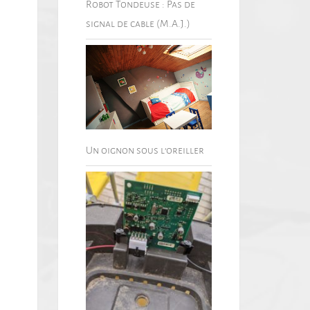
Robot Tondeuse : Pas de
signal de cable (M.A.J.)
Un oignon sous l’oreiller