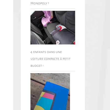
Monopoly ?
4 enfants dans une
voiture compacte à petit
budget !