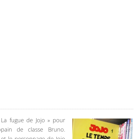
-
S
A
I
S
-
T
O
U
T
 La fugue de Jojo » pour
pain de classe Bruno.
, et le personnage de Jojo