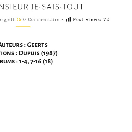
NSIEUR JE-SAIS-TOUT
O
J
C
rgjeff
0 Commentaire
-
Post Views:
72
O
O
M
M
,
E
N
M
Auteurs : Geerts
T
A
ions : Dupuis (1987)
O
I
bums : 1-4, 7-16 (18)
R
N
E
S
S
I
E
U
R
J
E