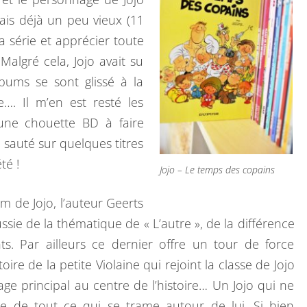
étais déjà un peu vieux (11
a série et apprécier toute
Malgré cela, Jojo avait su
bums se sont glissé à la
re…. Il m’en est resté les
une chouette BD à faire
 sauté sur quelques titres
té !
Jojo – Le temps des copains
m de Jojo, l’auteur Geerts
sie de la thématique de « L’autre », de la différence
nts. Par ailleurs ce dernier offre un tour de force
ire de la petite Violaine qui rejoint la classe de Jojo
e principal au centre de l’histoire… Un Jojo qui ne
 de tout ce qui se trame autour de lui. Si bien