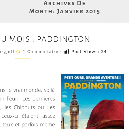
Archives De
Month:
Janvier 2015
L
DU MOIS : PADDINGTON
E
S
C
rgjeff
1 Commentaire
-
Post Views:
24
O
F
M
M
I
E
N
L
T
A
M
I
s le vrai monde, voilà
R
S
E
ir fleurir ces dernières
D
S
i, les Chipnuts ou Les
U
ceux-ci étaient assez
M
uteux et parfois même
O