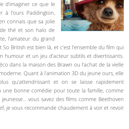
cile d’imaginer ce que le
I
r à l’ours Paddington,
S
en connais que sa jolie
:
 de thé et son halo de
P
vite, l’amateur du grand
A
So British est bien là, et c’est l’ensemble du film qui
D
 humour et un jeu d’acteur subtils et divertissants.
D
 déco dans la maison des Brawn ou l’achat de la vielle
I
 moderne. Quant à l’animation 3D du jeune ours, elle
N
plus qu’attendrissant et on se laisse rapidement
G
in une bonne comédie pour toute la famille, comme
T
a jeunesse… vous savez des films comme Beethoven
O
ef, je vous recommande chaudement à voir et revoir
N