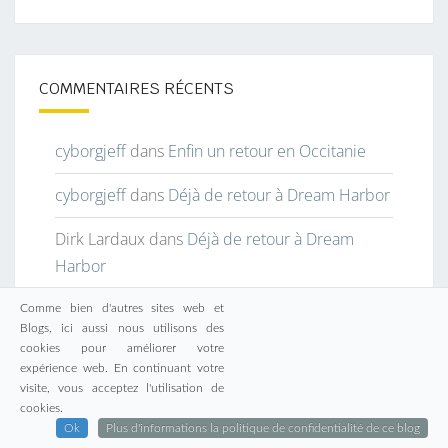
COMMENTAIRES RÉCENTS
cyborgjeff
dans
Enfin un retour en Occitanie
cyborgjeff
dans
Déjà de retour à Dream Harbor
Dirk Lardaux
dans
Déjà de retour à Dream
Harbor
Agnès-Lou Baptiste
dans
Enfin un retour en
Comme bien d'autres sites web et
Blogs, ici aussi nous utilisons des
Occitanie
cookies pour améliorer votre
expérience web. En continuant votre
cj
dans
Muraille de Chine
visite, vous acceptez l'utilisation de
cookies.
Ok
Plus d'informations la politique de confidentialité de ce blog