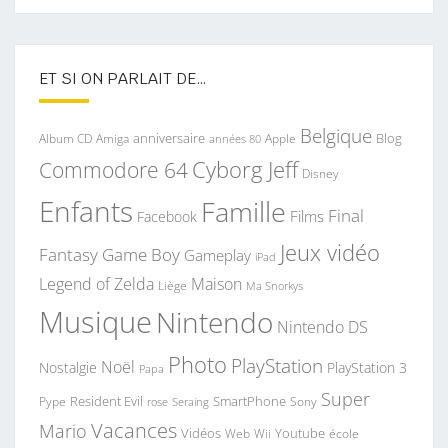
ET SI ON PARLAIT DE…
Belgique
anniversaire
Blog
Album CD
Apple
Amiga
années 80
Commodore 64
Cyborg Jeff
Disney
Enfants
Famille
Final
Films
Facebook
Jeux vidéo
Fantasy
Game Boy
Gameplay
iPad
Legend of Zelda
Maison
Liège
Ma Snorkys
Musique
Nintendo
Nintendo DS
Photo
PlayStation
Noël
Nostalgie
PlayStation 3
Papa
Super
Resident Evil
SmartPhone
Pype
Seraing
Sony
rose
Vacances
Mario
Vidéos
Youtube
Web
Wii
école