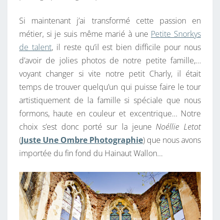
E
S
Si maintenant j’ai transformé cette passion en
T
métier, si je suis même marié à une
Petite Snorkys
N
de talent
, il reste qu’il est bien difficile pour nous
O
d’avoir de jolies photos de notre petite famille,…
U
voyant changer si vite notre petit Charly, il était
S
temps de trouver quelqu’un qui puisse faire le tour
!
artistiquement de la famille si spéciale que nous
formons, haute en couleur et excentrique… Notre
choix s’est donc porté sur la jeune
Noéllie Letot
(
Juste Une Ombre Photographie
) que nous avons
importée du fin fond du Hainaut Wallon…