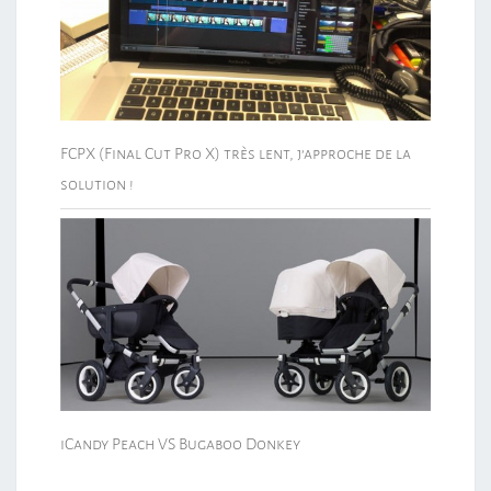
FCPX (Final Cut Pro X) très lent, j’approche de la
solution !
iCandy Peach VS Bugaboo Donkey