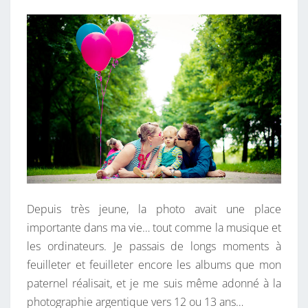
N
L
T
A
E
I
R
A
E
S
R
C
-
E
N
-
C
I
Depuis très jeune, la photo avait une place
E
importante dans ma vie… tout comme la musique et
L
les ordinateurs. Je passais de longs moments à
,
feuilleter et feuilleter encore les albums que mon
C
paternel réalisait, et je me suis même adonné à la
’
photographie argentique vers 12 ou 13 ans…