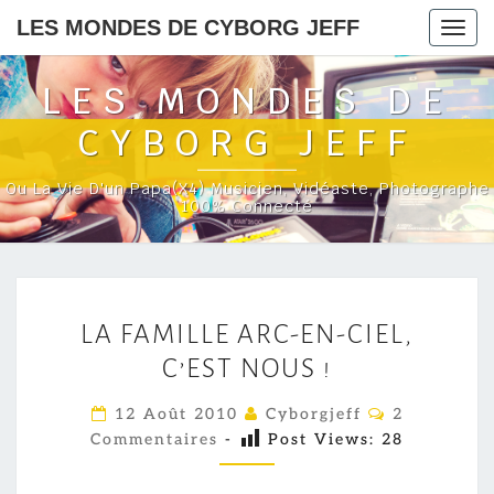
LES MONDES DE CYBORG JEFF
Togg
navig
LES MONDES DE
CYBORG JEFF
Ou La Vie D'un Papa(x4) Musicien, Vidéaste, Photographe
100% Connecté
L
LA FAMILLE ARC-EN-CIEL,
A
C’EST NOUS !
F
A
C
12 Août 2010
Cyborgjeff
2
M
O
Commentaires
-
Post Views:
28
M
I
M
E
L