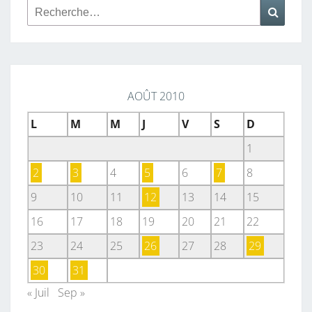
Rechercher :
Reche
AOÛT 2010
L
M
M
J
V
S
D
1
2
3
4
5
6
7
8
9
10
11
12
13
14
15
16
17
18
19
20
21
22
23
24
25
26
27
28
29
30
31
« Juil
Sep »