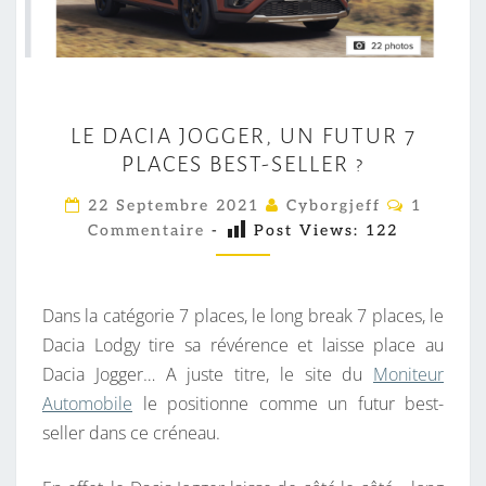
L
LE DACIA JOGGER, UN FUTUR 7
E
PLACES BEST-SELLER ?
D
A
C
22 Septembre 2021
Cyborgjeff
1
O
C
Commentaire
-
Post Views:
122
M
M
I
E
A
N
T
Dans la catégorie 7 places, le long break 7 places, le
J
A
I
Dacia Lodgy tire sa révérence et laisse place au
O
R
Dacia Jogger… A juste titre, le site du
Moniteur
G
E
S
Automobile
le positionne comme un futur best-
G
seller dans ce créneau.
E
R