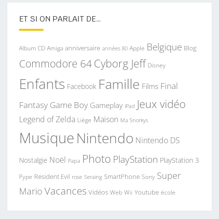
ET SI ON PARLAIT DE…
Belgique
anniversaire
Blog
Album CD
Apple
Amiga
années 80
Commodore 64
Cyborg Jeff
Disney
Enfants
Famille
Final
Films
Facebook
Jeux vidéo
Fantasy
Game Boy
Gameplay
iPad
Legend of Zelda
Maison
Liège
Ma Snorkys
Musique
Nintendo
Nintendo DS
Photo
PlayStation
Noël
Nostalgie
PlayStation 3
Papa
Super
Resident Evil
SmartPhone
Pype
Seraing
Sony
rose
Vacances
Mario
Vidéos
Youtube
Web
Wii
école