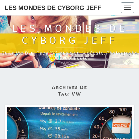
LES MONDES DE CYBORG JEFF
Togg
navig
LES MONDES DE
CYBORG JEFF
Ou La Vie D'un Papa(x4) Musicien, Vidéaste, Photographe
100% Connecté
Archives De
Tag:
VW