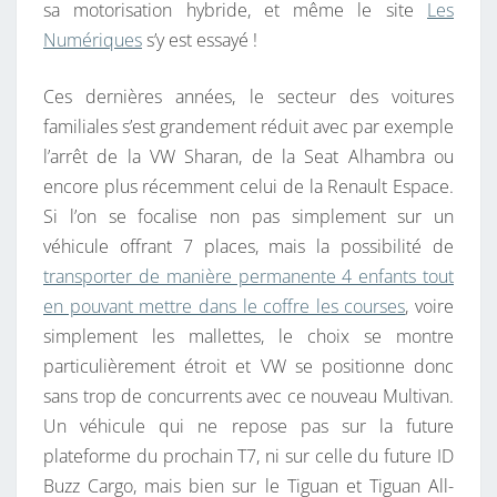
sa motorisation hybride, et même le site
Les
N
Numériques
s’y est essayé !
D
E
Ces dernières années, le secteur des voitures
V
familiales s’est grandement réduit avec par exemple
W
l’arrêt de la VW Sharan, de la Seat Alhambra ou
N
encore plus récemment celui de la Renault Espace.
’
Si l’on se focalise non pas simplement sur un
E
véhicule offrant 7 places, mais la possibilité de
S
transporter de manière permanente 4 enfants tout
T
en pouvant mettre dans le coffre les courses
, voire
P
simplement les mallettes, le choix se montre
A
particulièrement étroit et VW se positionne donc
S
sans trop de concurrents avec ce nouveau Multivan.
L
Un véhicule qui ne repose pas sur la future
E
plateforme du prochain T7, ni sur celle du future ID
N
Buzz Cargo, mais bien sur le Tiguan et Tiguan All-
O