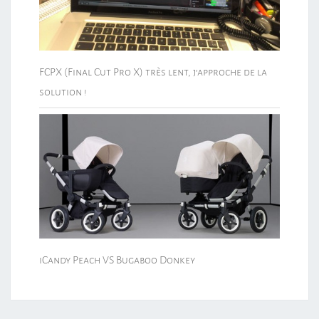
FCPX (Final Cut Pro X) très lent, j’approche de la
solution !
iCandy Peach VS Bugaboo Donkey