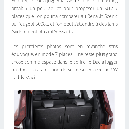
En effet, le Dacia Jogger laisse de côté le côté « long
,
break » un peu vieillot pour proposer un SUV 7
U
places que l’on pourra comparer au Renault Scenic
N
ou Peugeot 5008… et l’on peut s’attendre à des tarifs
F
évidemment plus intéressants.
U
T
Les premières photos sont en revanche sans
U
équivoque, en mode 7 places, il ne reste plus grand
R
chose comme espace dans le coffre, le Dacia Jogger
7
n’a donc pas l’ambition de se mesurer avec un VW
P
Caddy Maxi !
L
A
C
E
S
B
E