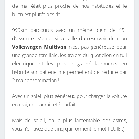
de mai était plus proche de nos habitudes et le
N
bilan est plutôt positif.
D
U
999km parcourus avec un même plein de 45L
M
d’essence. Même, si la taille du réservoir de mon
O
Volkswagen Multivan
n’est pas généreuse pour
T
une grande familiale, les trajets du quotidien en full
E
électrique et les plus longs déplacements en
U
hybride sur batterie me permettent de réduire par
R
2 ma consommation !
E
H
Avec un soleil plus généreux pour charger la voiture
Y
en mai, cela aurait été parfait.
B
R
Mais de soleil, oh le plus lamentable des astres,
I
vous n’en avez que cinq qui forment le mot PLUIE ;)
D