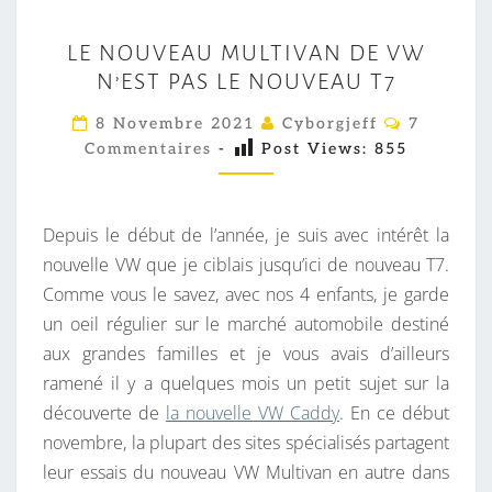
L
LE NOUVEAU MULTIVAN DE VW
E
N’EST PAS LE NOUVEAU T7
N
O
C
8 Novembre 2021
Cyborgjeff
7
O
U
Commentaires
-
Post Views:
855
M
M
V
E
E
N
T
Depuis le début de l’année, je suis avec intérêt la
A
A
I
nouvelle VW que je ciblais jusqu’ici de nouveau T7.
U
R
Comme vous le savez, avec nos 4 enfants, je garde
M
E
S
un oeil régulier sur le marché automobile destiné
U
aux grandes familles et je vous avais d’ailleurs
L
ramené il y a quelques mois un petit sujet sur la
T
découverte de
la nouvelle VW Caddy
. En ce début
I
novembre, la plupart des sites spécialisés partagent
V
leur essais du nouveau VW Multivan en autre dans
A