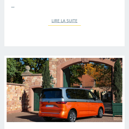
E
…
D
U
LIRE LA SUITE
LIRE LA SUITE
V
W
M
U
L
T
I
V
A
N