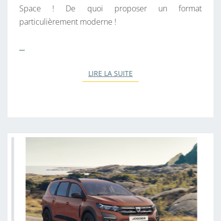
Space ! De quoi proposer un format
U
particulièrement moderne !
V
E
…
A
U
LIRE LA SUITE
LIRE LA SUITE
T
7