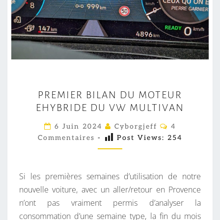
P
PREMIER BILAN DU MOTEUR
R
EHYBRIDE DU VW MULTIVAN
E
M
C
6 Juin 2024
Cyborgjeff
4
O
I
Commentaires
-
Post Views:
254
M
M
E
E
R
N
T
Si les premières semaines d’utilisation de notre
B
A
I
nouvelle voiture, avec un aller/retour en Provence
I
R
n’ont pas vraiment permis d’analyser la
L
E
S
consommation d’une semaine type, la fin du mois
A