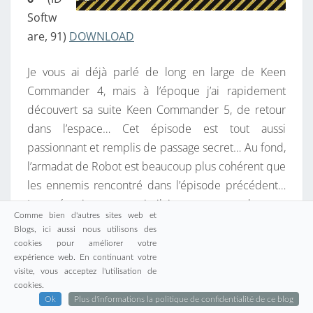
Softw
are, 91)
DOWNLOAD
Je vous ai déjà parlé de long en large de Keen
Commander 4, mais à l’époque j’ai rapidement
découvert sa suite Keen Commander 5, de retour
dans l’espace… Cet épisode est tout aussi
passionnant et remplis de passage secret… Au fond,
l’armadat de Robot est beaucoup plus cohérent que
les ennemis rencontré dans l’épisode précédent…
Les mécanismes sont similaires et on prend autant
Comme bien d'autres sites web et
de plaisir sur ce nouvel épisode… Un peu plus tard,
Blogs, ici aussi nous utilisons des
j’ai mis la main sur la Démo de Keen Commander 6,
cookies pour améliorer votre
expérience web. En continuant votre
Alien ates my Babysitter… Mélange entre l’épisode 4
visite, vous acceptez l'utilisation de
et 5, je n’avais pas vraiment été convaincu… et je n’ai
cookies.
de toute manière jamais trouvé la version complète,
Ok
Plus d'informations la politique de confidentialité de ce blog