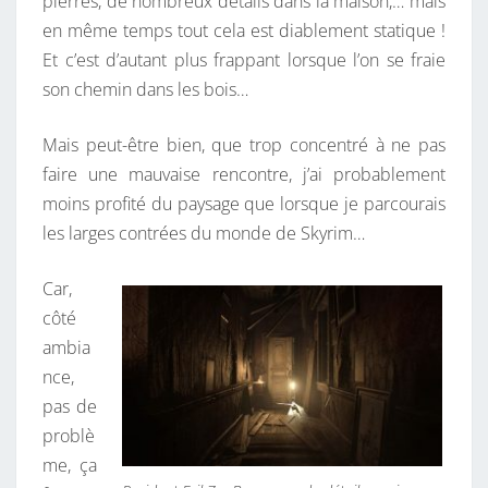
pierres, de nombreux détails dans la maison,… mais
en même temps tout cela est diablement statique !
Et c’est d’autant plus frappant lorsque l’on se fraie
son chemin dans les bois…
Mais peut-être bien, que trop concentré à ne pas
faire une mauvaise rencontre, j’ai probablement
moins profité du paysage que lorsque je parcourais
les larges contrées du monde de Skyrim…
Car,
côté
ambia
nce,
pas de
problè
me, ça