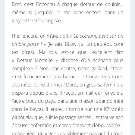
Bref, c’est l’inconnu à chaque détour de couloir…
même si jusqu’ici, je me sens encore dans un
labyrinthe très dirigiste.
Hier encore, on m’avait dit «
Le scénario tient sur un
timbre poste !
» (Je sais, BLow, j’ai un peu édulcoré
tes dires). Ma fois, est-ce que l’excellent film
« Détour Mortelle » dispose d’un scénario plus
complexe ? Non, par contre, notre gaillard, Ethan,
n’est franchement pas bavard. Il trouve des trucs,
des infos, et ne dit mot ! Donc, en gros, sa femme a
disparu depuis 3 ans, il reçoit un mail qui l’envoie à
l’autre bout du pays, dans une maison abandonnée
dans le bayou, il entre, il tombe sur une K7 vidéo
plutôt glauque, suit le passage secret… et trouve son
épouse, enfermée et complètement déboussolée…
prisonnière de « gens » visiblement pas net du tout.