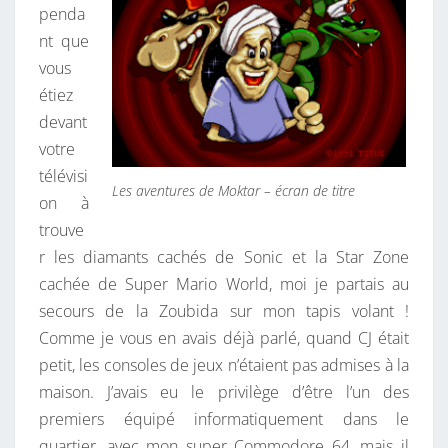
I
penda
E
R
nt que
J
E
S
vous
O
étiez
U
devant
A
votre
I
télévisi
S
Les aventures de Moktar – écran de titre
on à
À
trouve
M
r les diamants cachés de Sonic et la Star Zone
O
cachée de Super Mario World, moi je partais au
K
secours de la Zoubida sur mon tapis volant !
T
Comme je vous en avais déjà parlé, quand CJ était
A
petit, les consoles de jeux n’étaient pas admises à la
R
maison. J’avais eu le privilège d’être l’un des
!
premiers équipé informatiquement dans le
quartier, avec mon super Commodore 64, mais il