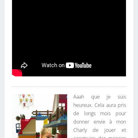
Aaah que je suis
heureux. Cela aura pris
de longs mois pour
donner envie à mon
Charly de jouer et