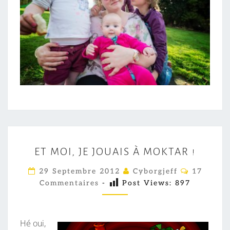
E
ET MOI, JE JOUAIS À MOKTAR !
T
M
C
29 Septembre 2012
Cyborgjeff
17
O
O
Commentaires
-
Post Views:
897
M
M
I
E
,
N
T
Hé oui,
J
A