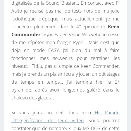
digitalisés de la Sound Blaster… En contact avec P.
M
Aalto je réalisé pas mal de tests hors de ma jolie
S
ludothèque d’époque, mais actuellement, je me
-
concentre pleinement dans le 4° épisode de
Keen
D
Commander
!
« Joues-y en mode Normal »
ne cesse
O
de me répéter mon frangin Pype… Mais c’est que
S
déjà en mode EASY, j’ai bien du mal à faire
fonctionner mes souvenirs pour terminer les
niveaux… Tidju, pas si simple ce Keen Commander,
mais je prends un plaisir fou à y jouer, un ptit stages
de temps en temps… J’ai terminé hier la 2°
pyramide, après avoir longtemps galéré dans le
château des glaces…
Si vous jetez un oeil dans mon
Hit Parade
intergénération de Jeux Vidéo
, vous pourrez
constater que de nombreux jeux MS-DOS de cette