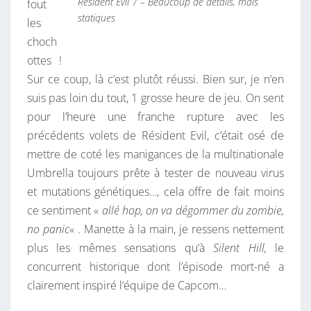
Resident Evil 7 – Beaucoup de détails, mais
fout
statiques
les
choch
ottes !
Sur ce coup, là c’est plutôt réussi. Bien sur, je n’en
suis pas loin du tout, 1 grosse heure de jeu. On sent
pour l’heure une franche rupture avec les
précédents volets de Résident Evil, c’était osé de
mettre de coté les manigances de la multinationale
Umbrella toujours prête à tester de nouveau virus
et mutations génétiques…, cela offre de fait moins
ce sentiment «
allé hop, on va dégommer du zombie,
no panic
« . Manette à la main, je ressens nettement
plus les mêmes sensations qu’à
Silent Hill,
le
concurrent historique dont l’épisode mort-né a
clairement inspiré l’équipe de Capcom…