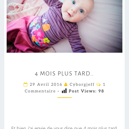
4
4 MOIS PLUS TARD…
M
O
C
29 Avril 2016
Cyborgjeff
1
O
I
Commentaire
-
Post Views:
98
M
M
S
E
P
N
T
L
A
I
U
R
Et bien, j’ai envie de vous dire que 4 mois plus tard,