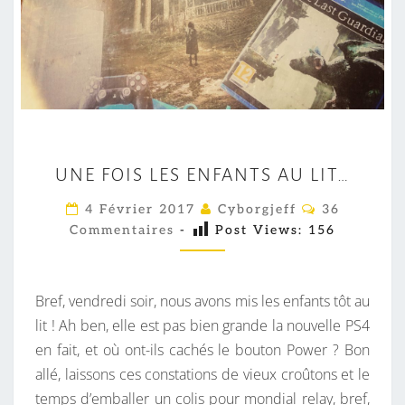
U
UNE FOIS LES ENFANTS AU LIT…
N
E
C
4 Février 2017
Cyborgjeff
36
O
F
Commentaires
-
Post Views:
156
M
M
O
E
I
N
T
Bref, vendredi soir, nous avons mis les enfants tôt au
S
A
I
lit ! Ah ben, elle est pas bien grande la nouvelle PS4
L
R
en fait, et où ont-ils cachés le bouton Power ? Bon
E
E
S
allé, laissons ces constations de vieux croûtons et le
S
temps d’emballer un colis pour mondial relay, bref,
E