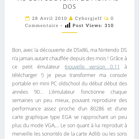
U
DOS
B
O
C
28 Avril 2010
Cyborgjeff
0
O
N
Commentaire
-
Post Views:
310
M
M
S
E
O
N
T
Bon, avec la découverte de DSx86, ma Nintendo DS
U
A
I
n’a jamais autant chauffée depuis des mois ! Grâce à
V
R
ce petit émulateur (
nouvelle version 0.11
à
E
E
S
télécharger !) je peux transformer ma console
N
portable en mini PC oldschool du début début des
I
années 90… L’émulateur fonctionne chaque
R
semaines un peu mieux, pouvant reproduire des
D
performance assez proche d’un 80286 et d’une
E
carte graphique type EGA se rapprochant un peu
M
plus du mode VGA,… Le son quant à lui reproduit à
O
merveille les sonorités de la carte Adlib ou les sons
N