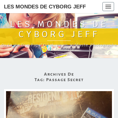
LES MONDES DE CYBORG JEFF
Togg
navig
LES MONDES DE
CYBORG JEFF
Ou La Vie D'un Papa(x4) Musicien, Vidéaste, Photographe
100% Connecté
Archives De
Tag:
Passage Secret