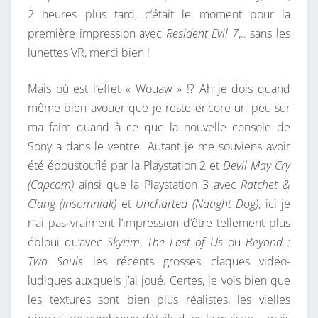
2 heures plus tard, c’était le moment pour la
N
première impression avec
Resident Evil 7
,.. sans les
F
lunettes VR, merci bien !
A
N
Mais où est l’effet « Wouaw » !? Ah je dois quand
T
même bien avouer que je reste encore un peu sur
S
ma faim quand à ce que la nouvelle console de
A
Sony a dans le ventre. Autant je me souviens avoir
U
été époustouflé par la Playstation 2 et
Devil May Cry
L
(Capcom)
ainsi que la Playstation 3 avec
Ratchet &
I
Clang (Insomniak)
et
Uncharted (Naught Dog)
, ici je
T
n’ai pas vraiment l’impression d’être tellement plus
…
ébloui qu’avec
Skyrim
,
The Last of Us
ou
Beyond :
Two Souls
les récents grosses claques vidéo-
ludiques auxquels j’ai joué. Certes, je vois bien que
les textures sont bien plus réalistes, les vielles