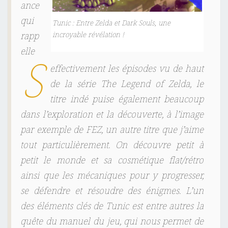
ance
qui
Tunic : Entre Zelda et Dark Souls, une
incroyable révélation !
rapp
elle
S
effectivement les épisodes vu de haut
de la série T
he Legend of Zelda
, le
titre indé puise également beaucoup
dans l’exploration et la découverte, à l’image
par exemple de
FEZ
, un autre titre que j’aime
tout particulièrement. On découvre petit à
petit le monde et sa cosmétique flat/rétro
ainsi que les mécaniques pour y progresser,
se défendre et résoudre des énigmes. L’un
des éléments clés de
Tunic
est entre autres la
quête du manuel du jeu, qui nous permet de