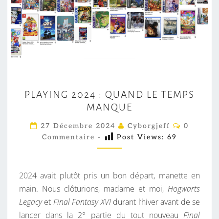
P
PLAYING 2024 : QUAND LE TEMPS
L
MANQUE
A
Y
C
27 Décembre 2024
Cyborgjeff
0
O
I
Commentaire
-
Post Views:
69
M
M
N
E
G
N
T
2024 avait plutôt pris un bon départ, manette en
2
A
I
main. Nous clôturions, madame et moi,
Hogwarts
0
R
Legacy
et
Final Fantasy XVI
durant l’hiver avant de se
2
E
S
lancer dans la 2° partie du tout nouveau
Final
4