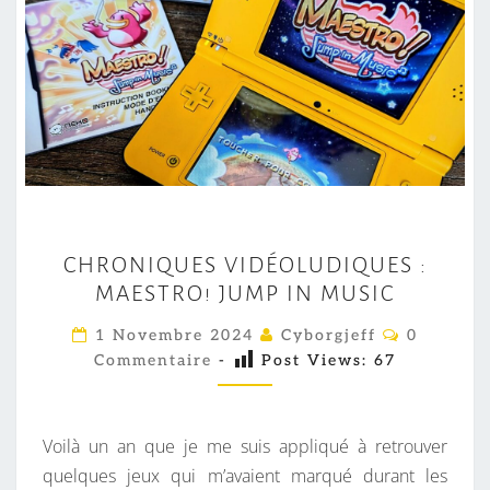
C
CHRONIQUES VIDÉOLUDIQUES :
H
MAESTRO! JUMP IN MUSIC
R
O
C
1 Novembre 2024
Cyborgjeff
0
O
N
Commentaire
-
Post Views:
67
M
M
I
E
Q
N
T
Voilà un an que je me suis appliqué à retrouver
U
A
I
quelques jeux qui m’avaient marqué durant les
E
R