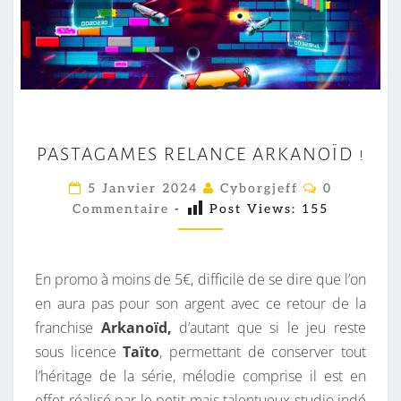
P
PASTAGAMES RELANCE ARKANOÏD !
A
S
C
5 Janvier 2024
Cyborgjeff
0
O
T
Commentaire
-
Post Views:
155
M
M
A
E
G
N
T
En promo à moins de 5€, difficile de se dire que l’on
A
A
I
en aura pas pour son argent avec ce retour de la
M
R
franchise
Arkanoïd,
d’autant que si le jeu reste
E
E
S
sous licence
Taïto
, permettant de conserver tout
S
l’héritage de la série, mélodie comprise il est en
R
effet réalisé par le petit mais talentueux studio indé