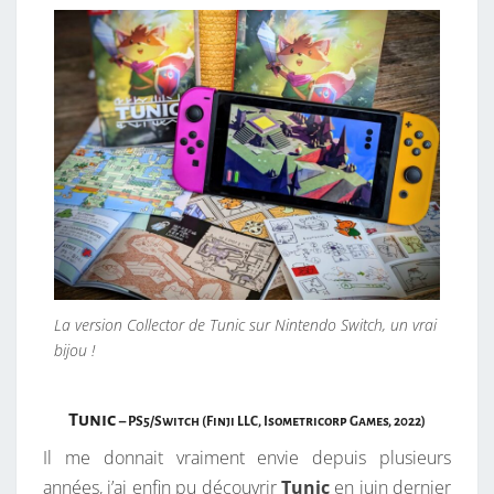
La version Collector de Tunic sur Nintendo Switch, un vrai
bijou !
Tunic
– PS5/Switch (Finji LLC, Isometricorp Games, 2022)
Il me donnait vraiment envie depuis plusieurs
années, j’ai enfin pu découvrir
Tunic
en juin dernier