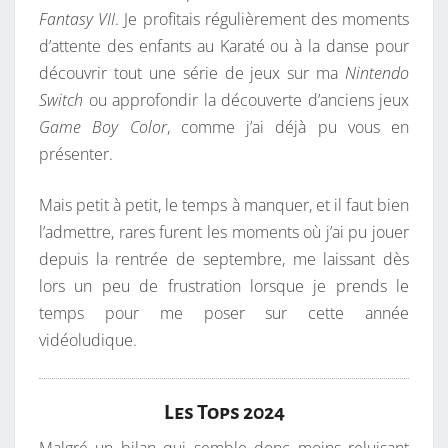
Fantasy VII
. Je profitais régulièrement des moments
:
d’attente des enfants au Karaté ou à la danse pour
Q
découvrir tout une série de jeux sur ma
Nintendo
U
Switch
ou approfondir la découverte d’anciens jeux
A
Game Boy Color
, comme j’ai déjà pu vous en
N
présenter.
D
L
Mais petit à petit, le temps à manquer, et il faut bien
E
l’admettre, rares furent les moments où j’ai pu jouer
T
depuis la rentrée de septembre, me laissant dès
E
lors un peu de frustration lorsque je prends le
M
temps pour me poser sur cette année
P
vidéoludique.
S
M
A
Les Tops 2024
N