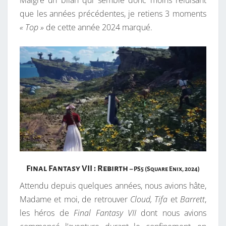
Malgré un bilan qui semble donc moins reluisant
Q
que les années précédentes, je retiens 3 moments
U
« Top »
de cette année 2024 marqué.
E
Final Fantasy VII : Rebirth
– PS5 (Square Enix, 2024)
Attendu depuis quelques années, nous avions hâte,
Madame et moi, de retrouver
Cloud, Tifa
et
Barrett
,
les héros de
Final Fantasy VII
dont nous avions