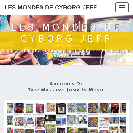
LES MONDES DE CYBORG JEFF
Togg
navig
LES MONDES DE
CYBORG JEFF
Ou La Vie D'un Papa(x4) Musicien, Vidéaste, Photographe
100% Connecté
Archives De
Tag:
Maestro Jump In Music