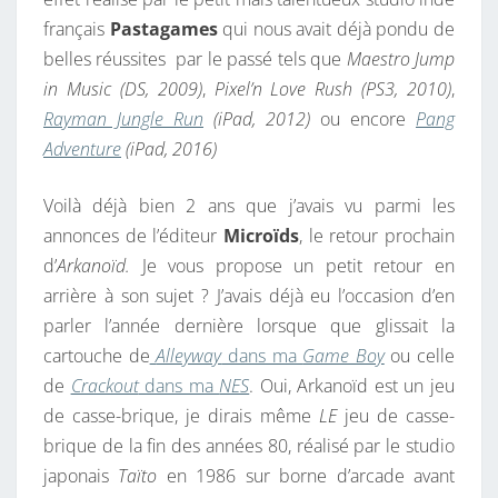
E
français
Pastagames
qui nous avait déjà pondu de
L
belles réussites par le passé tels que
Maestro Jump
A
in Music (DS, 2009)
,
Pixel’n Love Rush (PS3, 2010)
,
N
Rayman Jungle Run
(iPad, 2012)
ou encore
Pang
C
Adventure
(iPad, 2016)
E
A
Voilà déjà bien 2 ans que j’avais vu parmi les
R
annonces de l’éditeur
Microïds
, le retour prochain
K
d’
Arkanoïd.
Je vous propose un petit retour en
A
arrière à son sujet ? J’avais déjà eu l’occasion d’en
N
parler l’année dernière lorsque que glissait la
O
cartouche de
Alleyway
dans ma
Game Boy
ou celle
Ï
de
Crackout
dans ma
NES
. Oui, Arkanoïd est un jeu
D
de casse-brique, je dirais même
LE
jeu de casse-
!
brique de la fin des années 80, réalisé par le studio
japonais
Taïto
en 1986 sur borne d’arcade avant