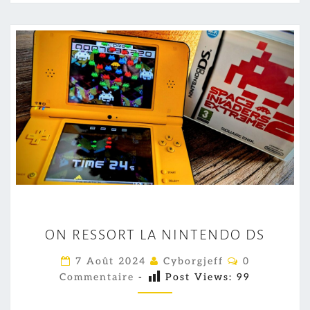
O
ON RESSORT LA NINTENDO DS
N
R
C
7 Août 2024
Cyborgjeff
0
O
E
Commentaire
-
Post Views:
99
M
M
S
E