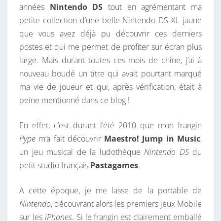
années
Nintendo DS
tout en agrémentant ma
S
E
S
petite collection d’une belle Nintendo DS XL jaune
V
que vous avez déjà pu découvrir ces derniers
I
postes et qui me permet de profiter sur écran plus
D
large. Mais durant toutes ces mois de chine, j’ai à
É
nouveau boudé un titre qui avait pourtant marqué
O
ma vie de joueur et qui, après vérification, était à
L
peine mentionné dans ce blog !
U
D
En effet, c’est durant l’été 2010 que mon frangin
I
Pype
m’a fait découvrir
Maestro! Jump in Music
,
Q
un jeu musical de la ludothèque
Nintendo DS
du
U
petit studio français
Pastagames
.
E
S
A cette époque, je me lasse de la portable de
:
Nintendo
, découvrant alors les premiers jeux Mobile
M
sur les
iPhones
. Si le frangin est clairement emballé