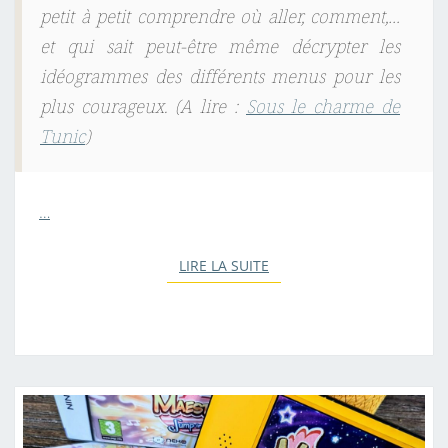
petit à petit comprendre où aller, comment,…
et qui sait peut-être même décrypter les
idéogrammes des différents menus pour les
plus courageux. (
A lire :
Sous le charme de
Tunic
)
…
LIRE LA SUITE
LIRE LA SUITE