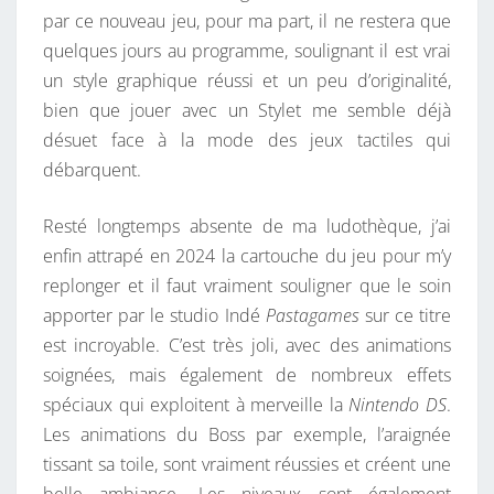
A
par ce nouveau jeu, pour ma part, il ne restera que
E
quelques jours au programme, soulignant il est vrai
S
un style graphique réussi et un peu d’originalité,
T
bien que jouer avec un Stylet me semble déjà
R
désuet face à la mode des jeux tactiles qui
O
débarquent.
!
J
Resté longtemps absente de ma ludothèque, j’ai
U
enfin attrapé en 2024 la cartouche du jeu pour m’y
M
replonger et il faut vraiment souligner que le soin
P
apporter par le studio Indé
Pastagames
sur ce titre
I
est incroyable. C’est très joli, avec des animations
N
soignées, mais également de nombreux effets
M
spéciaux qui exploitent à merveille la
Nintendo DS
.
U
Les animations du Boss par exemple, l’araignée
S
tissant sa toile, sont vraiment réussies et créent une
I
belle ambiance. Les niveaux sont également