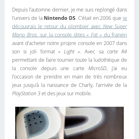
S
N
T
Depuis l’automne dernier, je me suis replongé dans
O
A
I
l’univers de la
Nintendo DS
. C’était en 2006 que
je
R
R
découvrais le retour du plombier avec
New Super
T
E
S
Mario Bros.
sur la console dites
« Fat »
du frangin
L
avant d’acheter notre propre console en 2007 dans
A
son si joli format
« Light »
. Avec sa
carte R4
N
permettant de faire tourner toute la ludothèque de
I
la console depuis une carte
MicroSD
, j’ai eu
N
l’occasion de prendre en main de très nombreux
T
jeux jusqu’à la naissance de Charly, l’arrivée de la
E
PlayStation 3
et des jeux sur mobile.
N
D
O
D
S