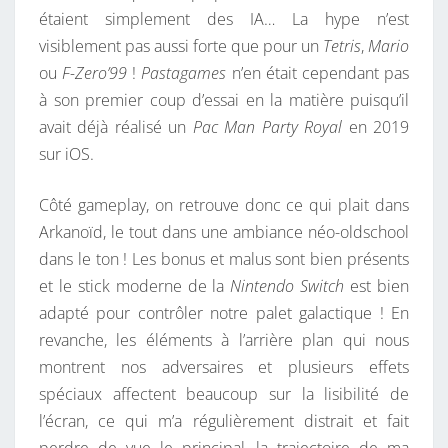
étaient simplement des IA… La hype n’est
visiblement pas aussi forte que pour un
Tetris
,
Mario
ou
F-Zero’99
!
Pastagames
n’en était cependant pas
à son premier coup d’essai en la matière puisqu’il
avait déjà réalisé un
Pac Man Party Royal
en 2019
sur iOS.
Côté gameplay, on retrouve donc ce qui plait dans
Arkanoïd, le tout dans une ambiance néo-oldschool
dans le ton ! Les bonus et malus sont bien présents
et le stick moderne de la
Nintendo Switch
est bien
adapté pour contrôler notre palet galactique ! En
revanche, les éléments à l’arrière plan qui nous
montrent nos adversaires et plusieurs effets
spéciaux affectent beaucoup sur la lisibilité de
l’écran, ce qui m’a régulièrement distrait et fait
perdre de vue le principal, la trajectoire de ma