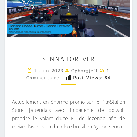
S
SENNA FOREVER
E
N
C
1 Juin 2023
Cyborgjeff
1
O
N
Commentaire
-
Post Views:
84
M
M
A
E
F
N
T
Actuellement en énorme promo sur le PlayStation
O
A
I
Store, j’attendais avec impatiente de pouvoir
R
R
prendre le volant d’une F1 de légende afin de
E
E
S
revivre l’ascension du pilote brésilien Ayrton Senna !
V
E