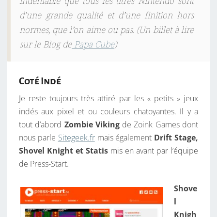
indéniable que tous les titres Nintendo sont
d’une grande qualité et d’une finition hors
normes, que l’on aime ou pas
. (Un billet à lire
sur le Blog de
Papa Cube
)
Coté Indé
Je reste toujours très attiré par les « petits » jeux
indés aux pixel et ou couleurs chatoyantes. Il y a
tout d’abord
Zombie Viking
de Zoink Games dont
nous parle
Sitegeek.fr
mais également
Drift Stage,
Shovel Knight et Statis
mis en avant par l’équipe
de Press-Start.
Shove
l
Knigh