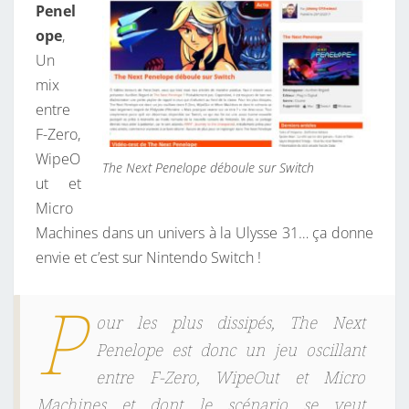
Penel
I
ope
,
V
Un
E
mix
L
entre
E
F-Zero,
S
WipeO
A
The Next Penelope déboule sur Switch
ut et
N
Micro
N
Machines dans un univers à la Ulysse 31… ça donne
É
envie et c’est sur Nintendo Switch !
E
S
P
8
our les plus dissipés, The Next
0
Penelope est donc un jeu oscillant
entre F-Zero, WipeOut et Micro
Machines et dont le scénario se veut