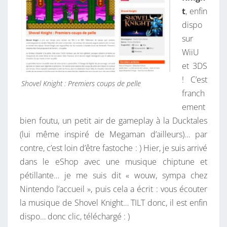
t
, enfin
dispo
sur
WiiU
et 3DS
! C’est
Shovel Knight : Premiers coups de pelle
franch
ement
bien foutu, un petit air de gameplay à la Ducktales
(lui même inspiré de Megaman d’ailleurs)… par
contre, c’est loin d’être fastoche : ) Hier, je suis arrivé
dans le eShop avec une musique chiptune et
pétillante… je me suis dit « wouw, sympa chez
Nintendo l’accueil », puis cela a écrit : vous écouter
la musique de Shovel Knight… TILT donc, il est enfin
dispo… donc clic, téléchargé : )