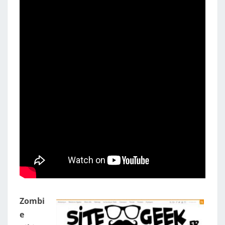
Zombi
e