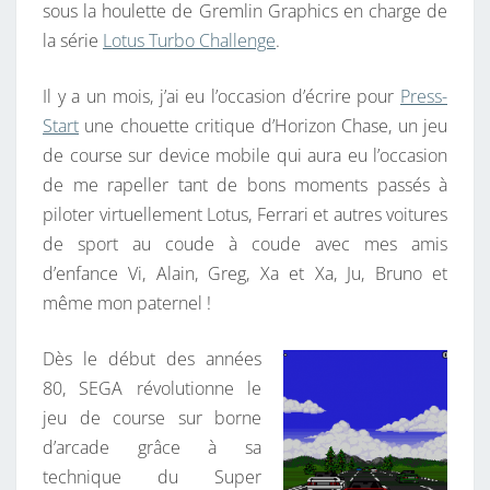
sous la houlette de Gremlin Graphics en charge de
Y
la série
Lotus Turbo Challenge
.
O
U
Il y a un mois, j’ai eu l’occasion d’écrire pour
Press-
R
Start
une chouette critique d’Horizon Chase, un jeu
S
de course sur device mobile qui aura eu l’occasion
E
de me rapeller tant de bons moments passés à
A
piloter virtuellement Lotus, Ferrari et autres voitures
T
de sport au coude à coude avec mes amis
B
d’enfance Vi, Alain, Greg, Xa et Xa, Ju, Bruno et
E
même mon paternel !
L
T
Dès le début des années
S
80, SEGA révolutionne le
jeu de course sur borne
d’arcade grâce à sa
technique du Super