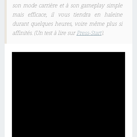
son mode carrière et à son gameplay simple
mais efficace, il vous tiendra en haleine
durant quelques heures, voire même plus si
affinités. (Un test à lire sur
Press-Start
).