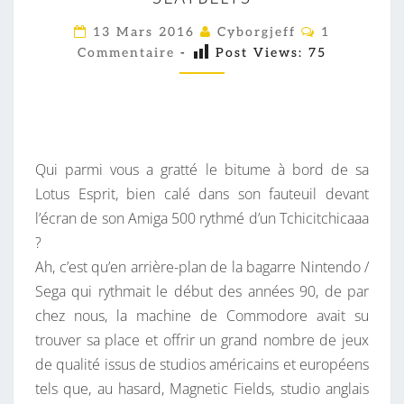
R
I
C
13 Mars 2016
Cyborgjeff
1
O
Z
Commentaire
-
Post Views:
75
M
M
O
E
N
N
T
C
A
I
H
R
Qui parmi vous a gratté le bitume à bord de sa
A
E
S
Lotus Esprit, bien calé dans son fauteuil devant
S
l’écran de son Amiga 500 rythmé d’un Tchicitchicaaa
E
?
:
Ah, c’est qu’en arrière-plan de la bagarre Nintendo /
F
Sega qui rythmait le début des années 90, de par
A
chez nous, la machine de Commodore avait su
S
trouver sa place et offrir un grand nombre de jeux
T
de qualité issus de studios américains et européens
E
tels que, au hasard, Magnetic Fields, studio anglais
N