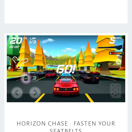
H
HORIZON CHASE : FASTEN YOUR
O
SEATBELTS