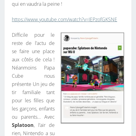
O
qui en vaudra la peine !
B
https://www.youtube.com/watch?v=IEPzofGKSNE
R
E
Difficile pour le
2
reste de l’actu de
0
se faire une place
1
aux côtés de cela !
5
Néanmoins Papa
Cube nous
présente Un jeu de
tir familiale tant
pour les filles que
les garçons, enfants
ou parents… Avec
Splatoon
, l’air de
rien, Nintendo a su