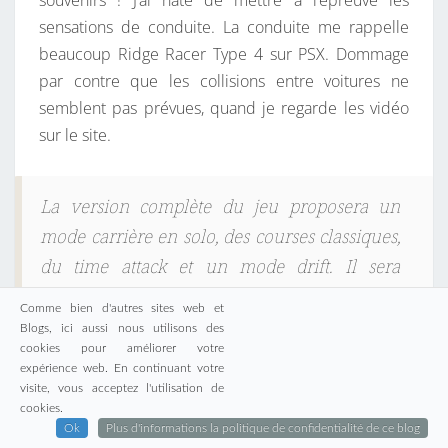
souvenirs ! J’ai hâte de mettre à l’épreuve les
sensations de conduite. La conduite me rappelle
beaucoup Ridge Racer Type 4 sur PSX. Dommage
par contre que les collisions entre voitures ne
semblent pas prévues, quand je regarde les vidéo
sur le site.
La version complète du jeu proposera un
mode carrière en solo, des courses classiques,
du time attack et un mode drift. Il sera
également jouable en multi local et en ligne,
Comme bien d'autres sites web et
et proposera plusieurs véhicules inspirés de
Blogs, ici aussi nous utilisons des
cookies pour améliorer votre
voitures mythiques des années 80 et début
expérience web. En continuant votre
90. A l’heure où nous écrivons ces lignes, le
visite, vous acceptez l'utilisation de
cookies.
jeu est financé à 55% et il reste 24 jours de
Ok
Plus d'informations la politique de confidentialité de ce blog