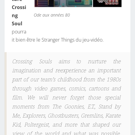
Crossi
Ode aux années 80
ng
Soul
pourra
it bien être le Stranger Things du jeu-vidéo.
Crossing Souls aims to nurture the
imagination and reexperience an important
part of our team’s childhood from the 1980s
through video games, comics, cartoons and
film. We will never forget those special
moments from The Goonies, E.T., Stand by
Me, Explorers, Ghostbusters, Gremlins, Karate
Kid, Poltergeist, and more that shaped our
view of the world and what was possible.