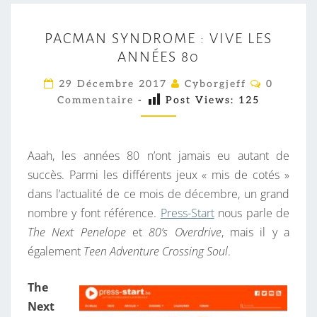
P
PACMAN SYNDROME : VIVE LES
A
ANNÉES 80
C
M
C
29 Décembre 2017
Cyborgjeff
0
O
A
Commentaire
-
Post Views:
125
M
M
N
E
S
N
T
Aaah, les années 80 n’ont jamais eu autant de
Y
A
I
succès. Parmi les différents jeux « mis de cotés »
N
R
dans l’actualité de ce mois de décembre, un grand
D
E
S
nombre y font référence.
Press-Start
nous parle de
R
The Next Penelope
et
80’s Overdrive
, mais il y a
O
également
Teen Adventure Crossing Soul
.
M
E
The
:
Next
V