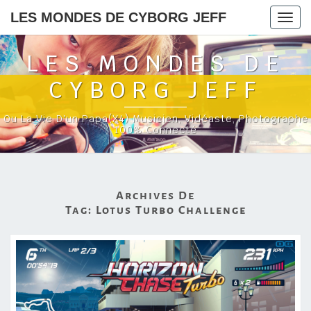
LES MONDES DE CYBORG JEFF
Togg
navig
LES MONDES DE
CYBORG JEFF
Ou La Vie D'un Papa(x4) Musicien, Vidéaste, Photographe
100% Connecté
Archives De
Tag:
Lotus Turbo Challenge