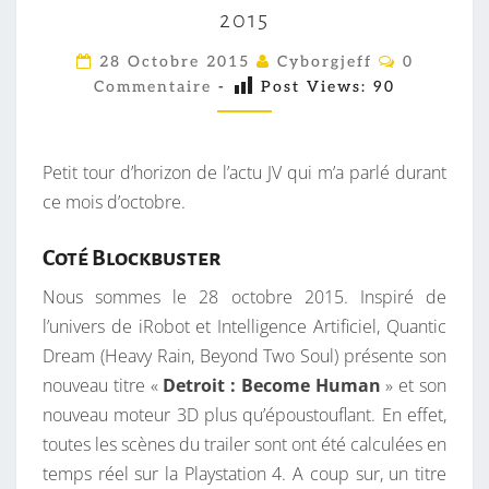
2015
C
M
C
28 Octobre 2015
Cyborgjeff
0
O
A
Commentaire
-
Post Views:
90
M
M
N
E
S
N
T
Petit tour d’horizon de l’actu JV qui m’a parlé durant
Y
A
I
ce mois d’octobre.
N
R
D
E
S
Coté Blockbuster
R
O
Nous sommes le 28 octobre 2015. Inspiré de
M
l’univers de iRobot et Intelligence Artificiel, Quantic
E
Dream (Heavy Rain, Beyond Two Soul) présente son
:
nouveau titre «
Detroit : Become Human
» et son
O
nouveau moteur 3D plus qu’époustouflant. En effet,
C
toutes les scènes du trailer sont ont été calculées en
T
temps réel sur la Playstation 4. A coup sur, un titre