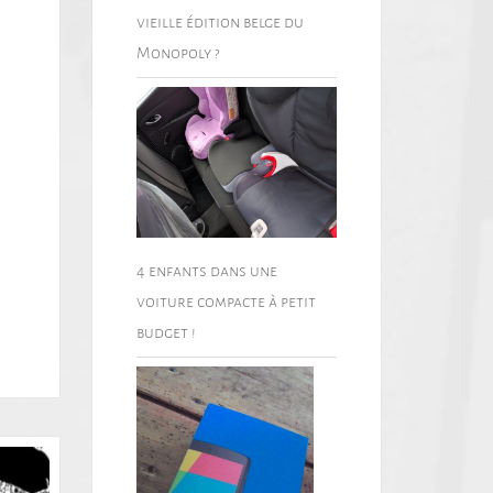
vieille édition belge du
Monopoly ?
4 enfants dans une
voiture compacte à petit
budget !