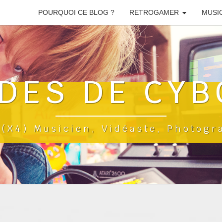
POURQUOI CE BLOG ?
RETROGAMER
MUSI
DES DE CYB
a(x4) Musicien, Vidéaste, Photog