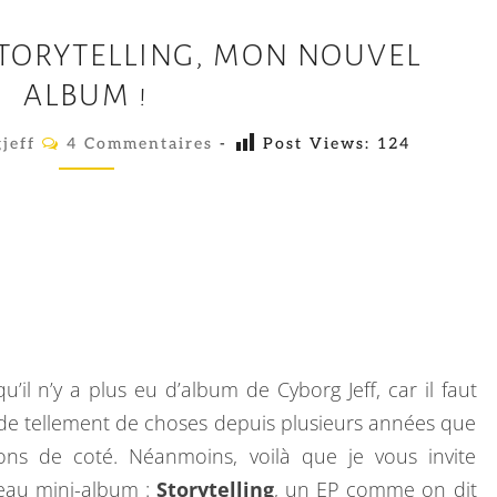
C
STORYTELLING, MON NOUVEL
Y
ALBUM !
B
O
C
jeff
4 Commentaires
-
Post Views:
124
O
R
M
M
G
E
J
N
T
E
A
I
F
R
E
F
S
–
’il n’y a plus eu d’album de Cyborg Jeff, car il faut
S
e de tellement de choses depuis plusieurs années que
T
ons de coté. Néanmoins, voilà que je vous invite
O
eau mini-album :
Storytelling
, un EP comme on dit
R