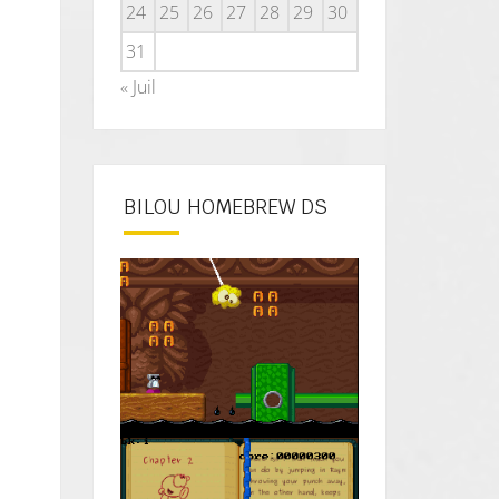
24
25
26
27
28
29
30
31
« Juil
BILOU HOMEBREW DS