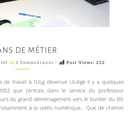
1
 ANS DE MÉTIER
5
A
C
jeff
2 Commentaires
-
Post Views:
252
O
N
M
M
S
E
s de travail à l’ULg devenue ULiège il y a quelques
N
D
T
2002 que j’entrais dans le service du professeur
A
E
jours du grand déménagement vers le bunker du B9.
I
R
M
t notamment à la vidéo numérique… Que de chemin
E
É
S
T