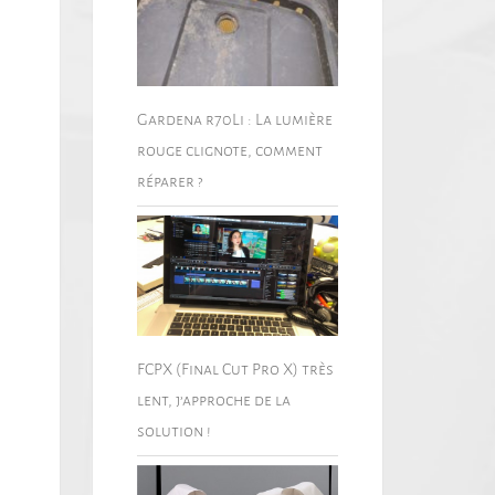
Gardena r70Li : La lumière
rouge clignote, comment
réparer ?
FCPX (Final Cut Pro X) très
lent, j’approche de la
solution !