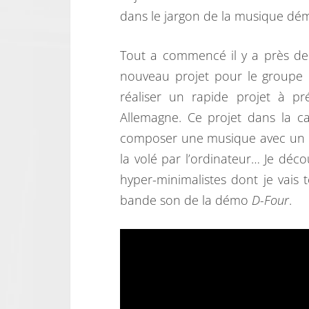
dans le jargon de la musique dém
Tout a commencé il y a près de 
nouveau projet pour le groupe
réaliser un rapide projet à p
Allemagne. Ce projet dans la ca
composer une musique avec un ou
la volé par l’ordinateur… Je déco
hyper-minimalistes dont je vais
bande son de la démo
D-Four
.