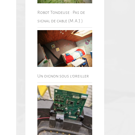
Robot Tondeuse : Pas de
signal de cable (M.A.J.)
Un oignon sous l’oreiller