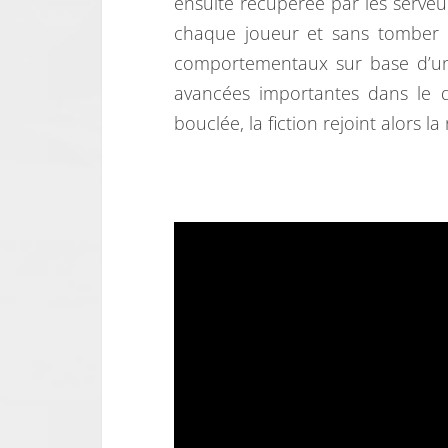
ensuite récupérée par les serve
chaque joueur et sans tomber 
comportementaux sur base d’un 
avancées importantes dans le do
bouclée, la fiction rejoint alors la r