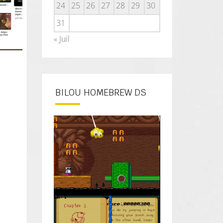
24
25
26
27
28
29
30
31
« Juil
BILOU HOMEBREW DS