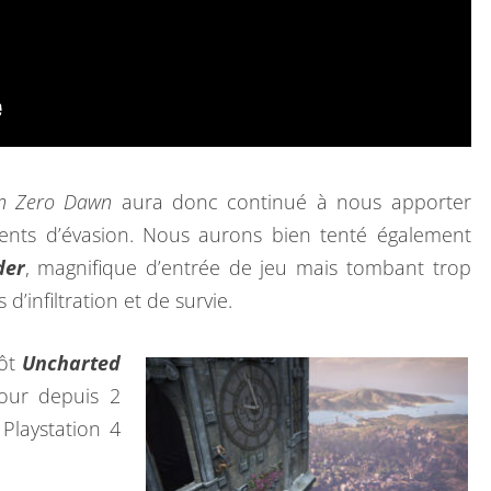
on Zero Dawn
aura donc continué à nous apporter
ts d’évasion. Nous aurons bien tenté également
der
, magnifique d’entrée de jeu mais tombant trop
infiltration et de survie.
tôt
Uncharted
our depuis 2
 Playstation 4