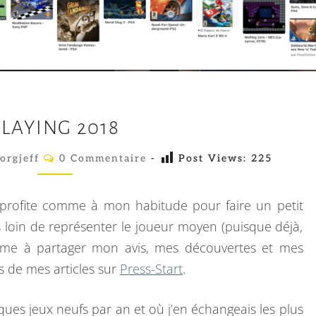
P
PLAYING 2018
L
A
C
orgjeff
0 Commentaire
-
Post Views:
225
O
Y
M
M
I
E
 profite comme à mon habitude pour faire un petit
N
N
T
s loin de représenter le joueur moyen (puisque déjà,
A
G
’aime à partager mon avis, mes découvertes et mes
I
2
R
 de mes articles sur
Press-Start
.
E
0
S
1
elques jeux neufs par an et où j’en échangeais les plus