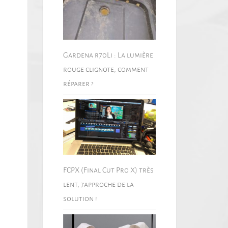
Gardena r70Li : La lumière
rouge clignote, comment
réparer ?
FCPX (Final Cut Pro X) très
lent, j’approche de la
solution !