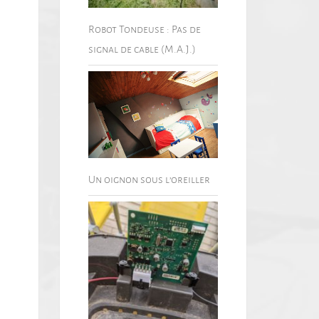
Robot Tondeuse : Pas de
signal de cable (M.A.J.)
Un oignon sous l’oreiller