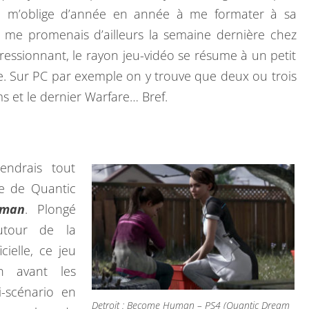
8
o m’oblige d’année en année à me formater à sa
e me promenais d’ailleurs la semaine dernière chez
ressionnant, le rayon jeu-vidéo se résume à un petit
te. Sur PC par exemple on y trouve que deux ou trois
ms et le dernier Warfare… Bref.
endrais tout
re de Quantic
uman
. Plongé
utour de la
cielle, ce jeu
n avant les
i-scénario en
Detroit : Become Human – PS4 (Quantic Dream