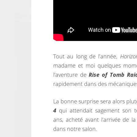
Tout au long de l’année,
Horiz
madame et moi quelques momen
l’aventure de
Rise of Tomb Rai
rapidement dans des mécaniques d’
La bonne surprise sera alors plu
4
qui attendait sagement son t
ans, acheté avant l’arrivée de la
dans notre salon.