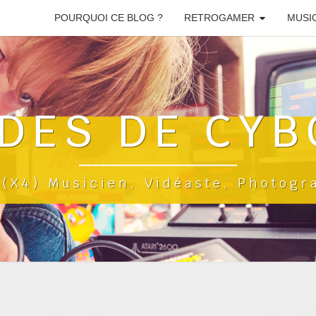
POURQUOI CE BLOG ?
RETROGAMER
MUSI
DES DE CYB
a(x4) Musicien, Vidéaste, Photog