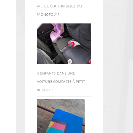
vieille édition belge du
Monopoly ?
4 enfants dans une
voiture compacte à petit
budget !