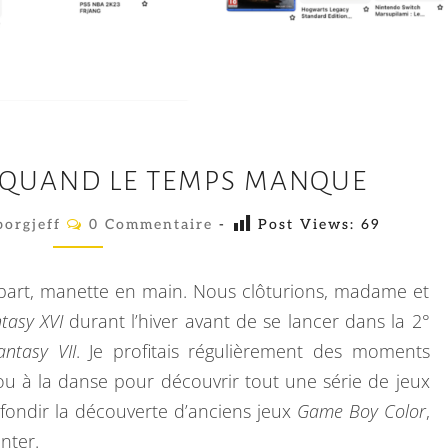
P
: QUAND LE TEMPS MANQUE
L
A
C
orgjeff
0 Commentaire
-
Post Views:
69
O
Y
M
M
I
E
épart, manette en main. Nous clôturions, madame et
N
N
T
tasy XVI
durant l’hiver avant de se lancer dans la 2°
A
G
antasy VII
. Je profitais régulièrement des moments
I
2
R
ou à la danse pour découvrir tout une série de jeux
E
0
S
ondir la découverte d’anciens jeux
Game Boy Color
,
2
nter.