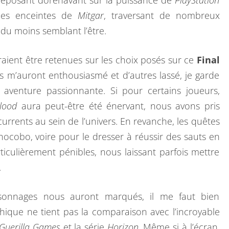
 reposant dorénavant sur la puissance de
PlayStation
des enceintes de
Mitgar
, traversant de nombreux
du moins semblant l’être.
raient être retenues sur les choix posés sur ce
Final
s m’auront enthousiasmé et d’autres lassé, je garde
aventure passionnante. Si pour certains joueurs,
lood
aura peut-être été énervant, nous avons pris
currents au sein de l’univers. En revanche, les quêtes
ocobo, voire pour le dresser à réussir des sauts en
ticulièrement pénibles, nous laissant parfois mettre
.
personnages nous auront marqués, il me faut bien
ique ne tient pas la comparaison avec l’incroyable
Guerilla Games
et la série
Horizon
. Même si à l’écran,