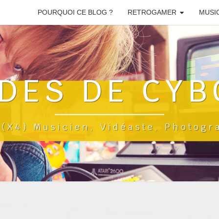
POURQUOI CE BLOG ?
RETROGAMER
MUSI
DES DE CYB
a(x4) Musicien, Vidéaste, Photog