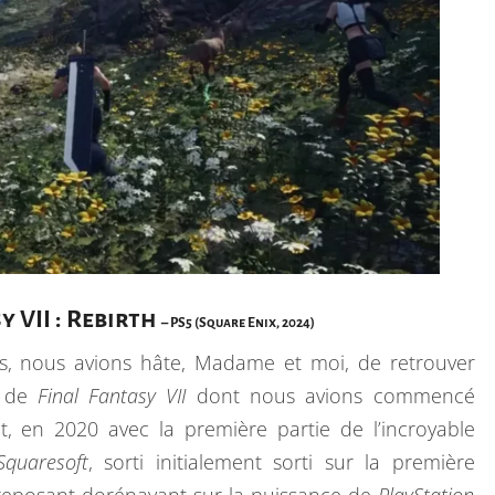
A
N
Q
U
E
y VII : Rebirth
– PS5 (Square Enix, 2024)
s, nous avions hâte, Madame et moi, de retrouver
s de
Final Fantasy VII
dont nous avions commencé
t, en 2020 avec la première partie de l’incroyable
Squaresoft
, sorti initialement sorti sur la première