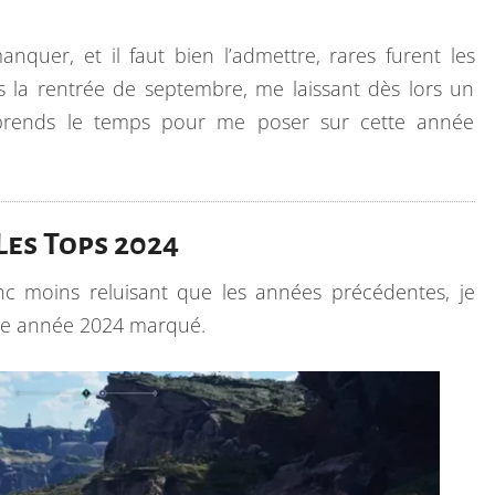
4
:
anquer, et il faut bien l’admettre, rares furent les
Q
 la rentrée de septembre, me laissant dès lors un
U
 prends le temps pour me poser sur cette année
A
N
D
Les Tops 2024
L
E
c moins reluisant que les années précédentes, je
T
te année 2024 marqué.
E
M
P
S
M