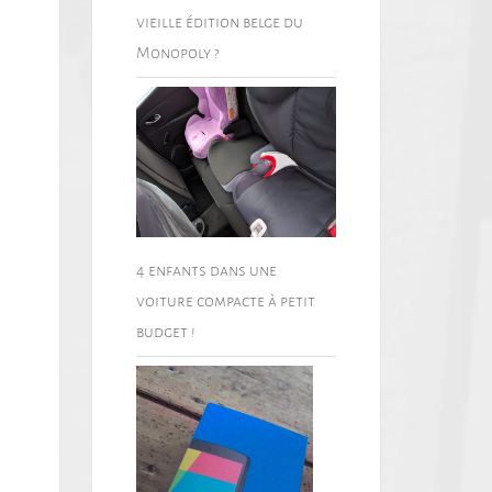
vieille édition belge du
Monopoly ?
4 enfants dans une
voiture compacte à petit
budget !