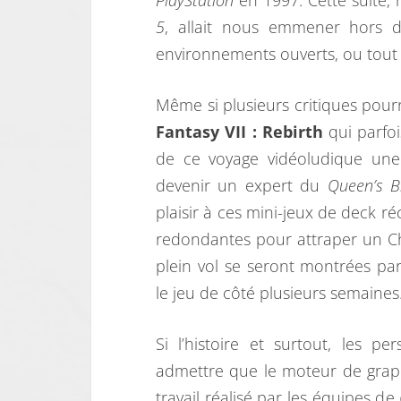
PlayStation
en 1997. Cette suite,
5
, allait nous emmener hors 
environnements ouverts, ou tout 
Même si plusieurs critiques pour
Fantasy VII : Rebirth
qui parfoi
de ce voyage vidéoludique une 
devenir un expert du
Queen’s B
plaisir à ces mini-jeux de deck ré
redondantes pour attraper un Ch
plein vol se seront montrées par
le jeu de côté plusieurs semaines
Si l’histoire et surtout, les 
admettre que le moteur de graph
travail réalisé par les équipes de