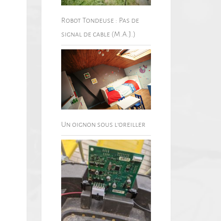
Robot Tondeuse : Pas de
signal de cable (M.A.J.)
Un oignon sous l’oreiller