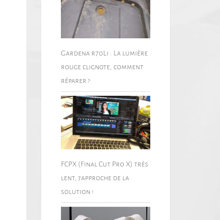
Gardena r70Li : La lumière
rouge clignote, comment
réparer ?
FCPX (Final Cut Pro X) très
lent, j’approche de la
solution !