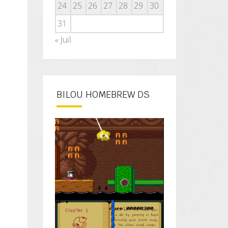
24
25
26
27
28
29
30
31
« Juil
BILOU HOMEBREW DS