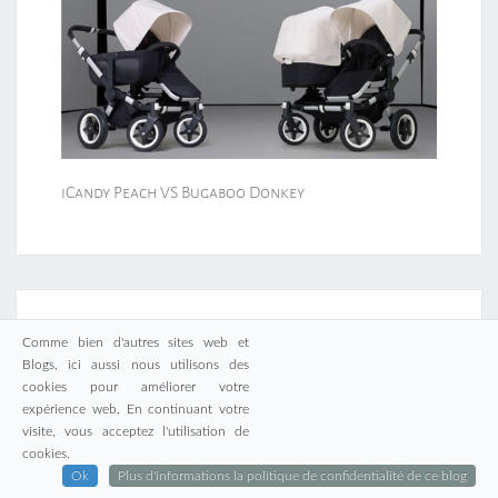
iCandy Peach VS Bugaboo Donkey
ET SI ON PARLAIT DE…
Comme bien d'autres sites web et
Blogs, ici aussi nous utilisons des
Belgique
cookies pour améliorer votre
anniversaire
Blog
Album CD
Apple
Amiga
années 80
expérience web. En continuant votre
Commodore 64
Cyborg Jeff
Disney
visite, vous acceptez l'utilisation de
cookies.
Enfants
Famille
Final
Ok
Plus d'informations la politique de confidentialité de ce blog
Films
Facebook