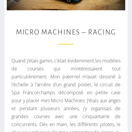
M
MICRO MACHINES – RACING
I
C
R
O
Quand j’étais gamin, c’était évidemment les modèles
M
de courses qui m’intéressaient tout
A
particulièrement. Mon paternel m’avait dessiné à
C
l’échelle à l’arrière d’un grand poster, le circuit de
H
Spa Francorchamps décomposé en petite case
I
pour y placer mes Micro Machines. J’étais aux anges
N
et pendant plusieurs années, j’y organisais de
E
grandes courses avec une cinquantaine de
S
concurrents. Dés en main, les différents pilotes, le
–