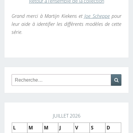
Retour à l’ensemble de la collection
Grand merci à Martijn Kiekens et
Joe Scheppe
pour
leur aide à identifier les différents modèles de cette
série.
Rechercher :
Reche
JUILLET 2026
L
M
M
J
V
S
D