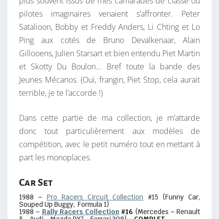
plus souvent issus de mes camarades de classe ou
R
pilotes imaginaires venaient s’affronter. Peter
A
Satalioon, Bobby et Freddy Anders, Li Chting et Lo
C
Ping aux cotés de Bruno Devalkenaar, Alain
I
Gillooens, Julien Starsart et bien entendu Piet Martin
N
et Skotty Du Boulon… Bref toute la bande des
G
Jeunes Mécanos. (Oui, frangin, Piet Stop, cela aurait
terrible, je te l’accorde !)
Dans cette partie de ma collection, je m’attarde
donc tout particulièrement aux modèles de
compétition, avec le petit numéro tout en mettant à
part les monoplaces.
Car Set
1988 –
Pro Racers Circuit Collection
#15 (Funny Car,
Souped Up Buggy, Formula 1)
1988 –
Rally Racers Collection
#16
(Mercedes – Renault