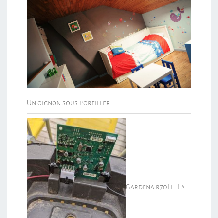
Un oignon sous l’oreiller
Gardena r70Li : La