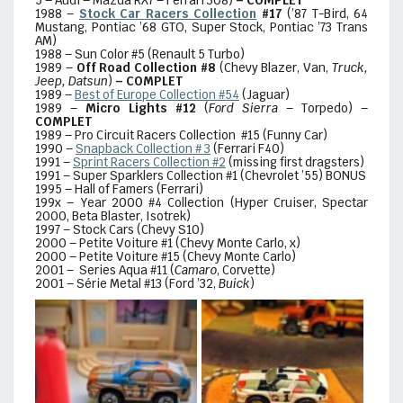
5 – Audi – Mazda RX7 – Ferrari 308)
– COMPLET
1988 –
Stock Car Racers Collection
#17
(’87 T-Bird, 64
Mustang, Pontiac ’68 GTO, Super Stock, Pontiac ’73 Trans
AM)
1988 – Sun Color #5 (Renault 5 Turbo)
1989 –
Off Road Collection #8
(Chevy Blazer, Van,
Truck,
Jeep, Datsun
)
– COMPLET
1989 –
Best of Europe Collection #54
(Jaguar)
1989 –
Micro Lights #12
(
Ford Sierra
– Torpedo) –
COMPLET
1989 – Pro Circuit Racers Collection #15 (Funny Car)
1990 –
Snapback Collection # 3
(Ferrari F40)
1991 –
Sprint Racers Collection #2
(missing first dragsters)
1991 – Super Sparklers Collection #1 (Chevrolet ’55) BONUS
1995 – Hall of Famers (Ferrari)
199x – Year 2000 #4 Collection (Hyper Cruiser, Spectar
2000, Beta Blaster, Isotrek)
1997 – Stock Cars (Chevy S10)
2000 – Petite Voiture #1 (Chevy Monte Carlo, x)
2000 – Petite Voiture #15 (Chevy Monte Carlo)
2001 – Series Aqua #11 (
Camaro
, Corvette)
2001 – Série Metal #13 (Ford ’32,
Buick
)