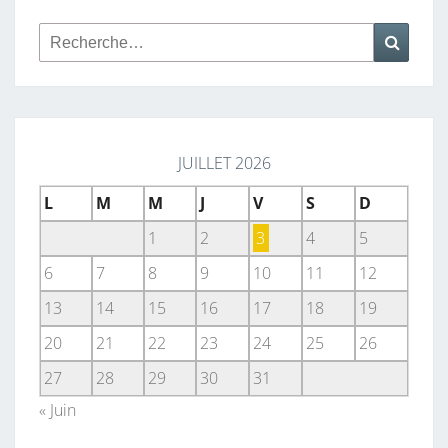
Rechercher :
Reche
JUILLET 2026
L
M
M
J
V
S
D
1
2
3
4
5
6
7
8
9
10
11
12
13
14
15
16
17
18
19
20
21
22
23
24
25
26
27
28
29
30
31
« Juin