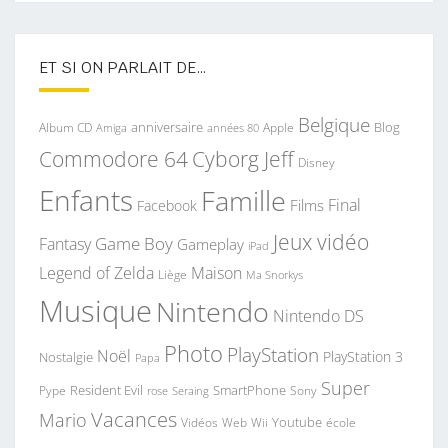
ET SI ON PARLAIT DE…
Belgique
anniversaire
Blog
Album CD
Apple
Amiga
années 80
Commodore 64
Cyborg Jeff
Disney
Enfants
Famille
Final
Films
Facebook
Jeux vidéo
Game Boy
Fantasy
Gameplay
iPad
Legend of Zelda
Maison
Liège
Ma Snorkys
Musique
Nintendo
Nintendo DS
Photo
PlayStation
Noël
PlayStation 3
Nostalgie
Papa
Super
Resident Evil
SmartPhone
Pype
Seraing
Sony
rose
Vacances
Mario
Youtube
Vidéos
Web
Wii
école