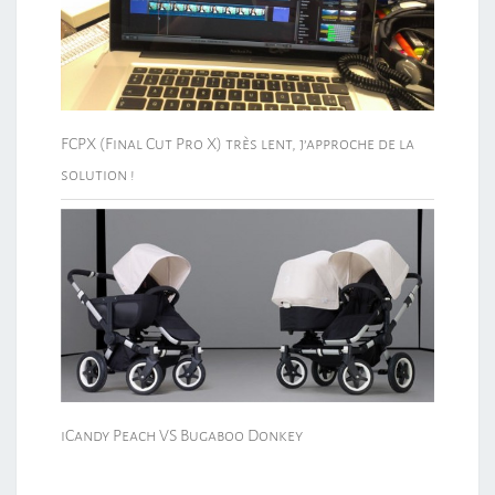
FCPX (Final Cut Pro X) très lent, j’approche de la
solution !
iCandy Peach VS Bugaboo Donkey