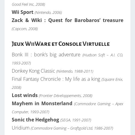
Good Feel Inc, 2008)
Wii Sport
(Nintendo, 2006)
Zack & Wiki : Quest for Barobaros’ treasure
(Capcom, 2008)
Jeux WiiWare et Console Virtuelle
Bonk III : bonk’s big adventure
(Hudson Soft – A.I. CO,
1993-2007)
Donkey Kong Classic
(Nintendo, 1988-2011)
Final Fantasy Chronicle : My life as a king
(Square Enix,
2008)
Lost winds
(Frontier Développements, 2008)
Mayhem in Monsterland
(Commodore Gaming – Apex
Computer, 1993-2007)
Sonic the Hedgehog
(SEGA, 1991-2007)
Uridium
(Commodore Gaming – Graftgold Ltd, 1986-2007)