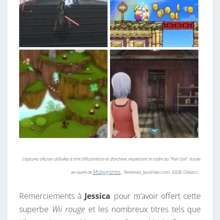
Captures d’écran utilisées à titre d’illustration et d’archive, respectant le cadre du “Fair Use“. Issues
Mobygames
en autre de
, Nintendo, JeuxVideo.com, IGDB, Cheatcc…
Remerciements à
Jessica
pour m’avoir offert cette
superbe
Wii rouge
et les nombreux titres tels que