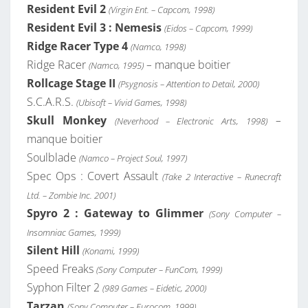
Resident Evil 2
(Virgin Ent. – Capcom, 1998)
Resident Evil 3 : Nemesis
(Eidos – Capcom, 1999)
Ridge Racer Type 4
(Namco, 1998)
Ridge Racer
–
manque boitier
(Namco, 1995)
Rollcage Stage II
(Psygnosis – Attention to Detail, 2000)
S.C.A.R.S.
(Ubisoft – Vivid Games, 1998)
Skull Monkey
–
(Neverhood – Electronic Arts, 1998)
manque boitier
Soulblade
(Namco – Project Soul, 1997)
Spec Ops : Covert Assault
(Take 2 Interactive – Runecraft
Ltd. – Zombie Inc. 2001)
Spyro 2 : Gateway to Glimmer
(Sony Computer –
Insomniac Games, 1999)
Silent Hill
(Konami, 1999)
Speed Freaks
(Sony Computer – FunCom, 1999)
Syphon Filter 2
(989 Games – Eidetic, 2000)
Tarzan
(Sony Computer – Eurocom, 1999)