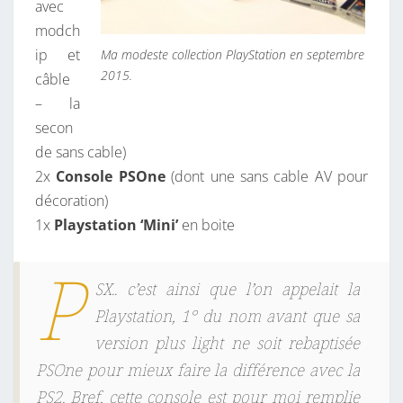
avec
A
modch
Y
ip et
Ma modeste collection PlayStation en septembre
S
2015.
câble
T
– la
A
secon
T
de sans cable)
I
2x
Console PSOne
(dont une sans cable AV pour
O
décoration)
N
1x
Playstation ‘Mini’
en boite
1
P
SX.. c’est ainsi que l’on appelait la
Playstation, 1° du nom avant que sa
version plus light ne soit rebaptisée
PSOne pour mieux faire la différence avec la
PS2. Bref, cette console est pour moi remplie