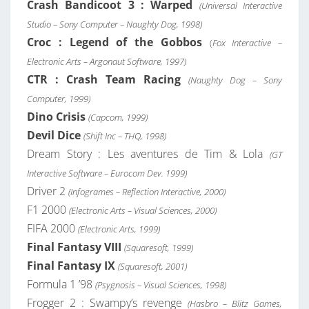
Crash Bandicoot 3 : Warped
(Universal Interactive
Studio – Sony Computer – Naughty Dog, 1998)
Croc : Legend of the Gobbos
(
Fox Interactive –
Electronic Arts – Argonaut Software, 1997)
CTR : Crash Team Racing
(Naughty Dog – Sony
Computer, 1999)
Dino Crisis
(Capcom, 1999)
Devil Dice
(Shift Inc – THQ, 1998)
Dream Story : Les aventures de Tim & Lola
(GT
Interactive Software – Eurocom Dev. 1999)
Driver 2
(Infogrames – Reflection Interactive, 2000)
F1 2000
(Electronic Arts – Visual Sciences, 2000)
FIFA 2000
(Electronic Arts, 1999)
Final Fantasy VIII
(Squaresoft, 1999)
Final Fantasy IX
(Squaresoft, 2001)
Formula 1 ’98
(Psygnosis – Visual Sciences, 1998)
Frogger 2 : Swampy’s revenge
(Hasbro – Blitz Games,