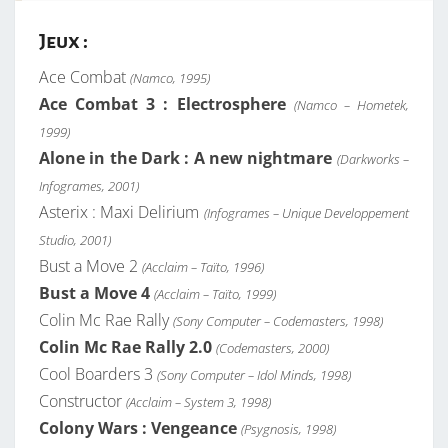
Jeux :
Ace Combat
(Namco, 1995)
Ace Combat 3 : Electrosphere
(Namco – Hometek,
1999)
Alone in the Dark : A new nightmare
(Darkworks –
Infogrames, 2001)
Asterix : Maxi Delirium
(Infogrames – Unique Developpement
Studio, 2001)
Bust a Move 2
(Acclaim – Taïto, 1996)
Bust a Move 4
(Acclaim – Taïto, 1999)
Colin Mc Rae Rally
(Sony Computer – Codemasters, 1998)
Colin Mc Rae Rally 2.0
(Codemasters, 2000)
Cool Boarders 3
(Sony Computer – Idol Minds, 1998)
Constructor
(Acclaim – System 3, 1998)
Colony Wars : Vengeance
(Psygnosis, 1998)