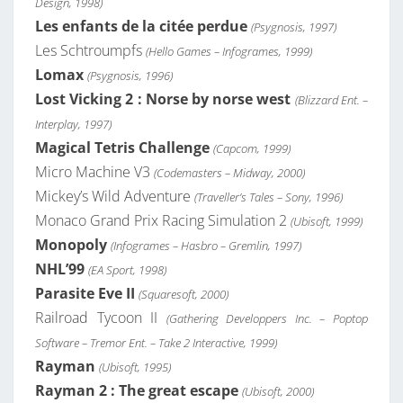
Design, 1998)
Les enfants de la citée perdue
(Psygnosis, 1997)
Les Schtroumpfs
(Hello Games – Infogrames, 1999)
Lomax
(Psygnosis, 1996)
Lost Vicking 2 : Norse by norse west
(Blizzard Ent. –
Interplay, 1997)
Magical Tetris Challenge
(Capcom, 1999)
Micro Machine V3
(Codemasters – Midway, 2000)
Mickey’s Wild Adventure
(Traveller’s Tales – Sony, 1996)
Monaco Grand Prix Racing Simulation 2
(Ubisoft, 1999)
Monopoly
(Infogrames – Hasbro – Gremlin, 1997)
NHL’99
(EA Sport, 1998)
Parasite Eve II
(Squaresoft, 2000)
Railroad Tycoon II
(Gathering Developpers Inc. – Poptop
Software – Tremor Ent. – Take 2 Interactive, 1999)
Rayman
(Ubisoft, 1995)
Rayman 2 : The great escape
(Ubisoft, 2000)