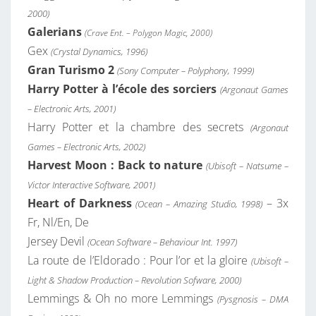
2000)
Galerians
(Crave Ent. – Polygon Magic, 2000)
Gex
(Crystal Dynamics, 1996)
Gran Turismo 2
(Sony Computer – Polyphony, 1999)
Harry Potter à l’école des sorciers
(Argonaut Games
– Electronic Arts, 2001)
Harry Potter et la chambre des secrets
(Argonaut
Games – Electronic Arts, 2002)
Harvest Moon : Back to nature
(Ubisoft – Natsume –
Victor Interactive Software, 2001)
Heart of Darkness
– 3x
(Ocean – Amazing Studio, 1998)
Fr, Nl/En, De
Jersey Devil
(Ocean Software – Behaviour Int. 1997)
La route de l’Eldorado : Pour l’or et la gloire
(Ubisoft –
Light & Shadow Production – Revolution Sofware, 2000)
Lemmings & Oh no more Lemmings
(Pysgnosis – DMA