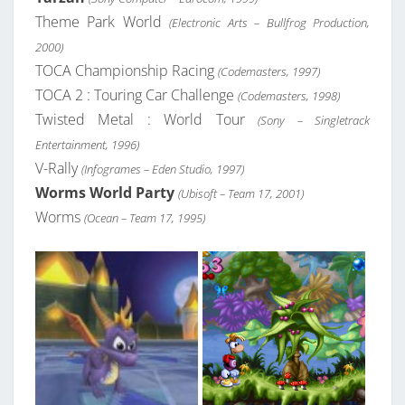
Theme Park World
(Electronic Arts – Bullfrog Production,
2000)
TOCA Championship Racing
(Codemasters, 1997)
TOCA 2 : Touring Car Challenge
(Codemasters, 1998)
Twisted Metal : World Tour
(Sony – Singletrack
Entertainment, 1996)
V-Rally
(Infogrames – Eden Studio, 1997)
Worms World Party
(Ubisoft – Team 17, 2001)
Worms
(Ocean – Team 17, 1995)