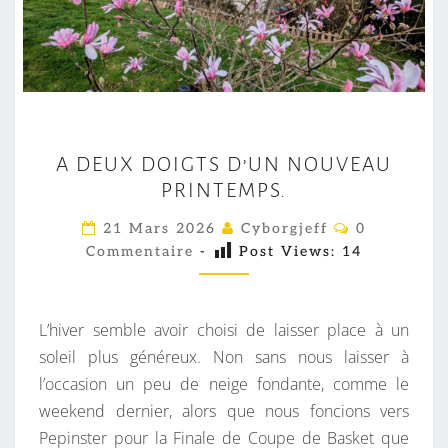
A
A DEUX DOIGTS D’UN NOUVEAU
D
PRINTEMPS.
E
U
C
21 Mars 2026
Cyborgjeff
0
O
X
Commentaire
-
Post Views:
14
M
M
D
E
O
N
T
L’hiver semble avoir choisi de laisser place à un
I
A
I
soleil plus généreux. Non sans nous laisser à
G
R
l’occasion un peu de neige fondante, comme le
T
E
S
weekend dernier, alors que nous foncions vers
S
Pepinster pour la Finale de Coupe de Basket que
D