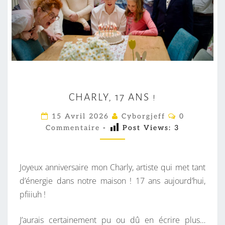
C
CHARLY, 17 ANS !
H
A
C
15 Avril 2026
Cyborgjeff
0
O
R
Commentaire
-
Post Views:
3
M
M
L
E
Y
N
T
Joyeux anniversaire mon Charly, artiste qui met tant
,
A
I
d’énergie dans notre maison ! 17 ans aujourd’hui,
1
R
pfiiiuh !
7
E
S
A
J’aurais certainement pu ou dû en écrire plus…
N