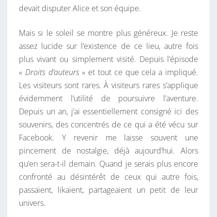
devait disputer Alice et son équipe.
’
U
Mais si le soleil se montre plus généreux. Je reste
N
assez lucide sur l’existence de ce lieu, autre fois
N
plus vivant ou simplement visité. Depuis l’épisode
O
«
Droits d’auteurs
» et tout ce que cela a impliqué.
U
Les visiteurs sont rares. À visiteurs rares s’applique
V
évidemment l’utilité de poursuivre l’aventure.
E
Depuis un an, j’ai essentiellement consigné ici des
A
souvenirs, des concentrés de ce qui a été vécu sur
U
Facebook. Y revenir me laisse souvent une
P
pincement de nostalgie, déjà aujourd’hui. Alors
R
qu’en sera-t-il demain. Quand je serais plus encore
I
confronté au désintérêt de ceux qui autre fois,
N
passaient, likaient, partageaient un petit de leur
T
univers.
E