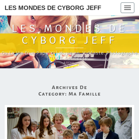
LES MONDES DE CYBORG JEFF
Togg
navig
LES MONDES DE
CYBORG JEFF
Ou La Vie D'un Papa(x4) Musicien, Vidéaste, Photographe
100% Connecté
Archives De
Category:
Ma Famille