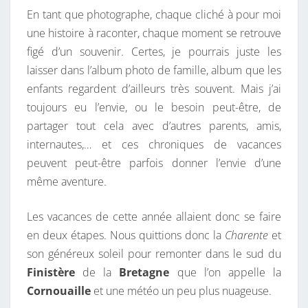
E
En tant que photographe, chaque cliché à pour moi
L
une histoire à raconter, chaque moment se retrouve
A
figé d’un souvenir. Certes, je pourrais juste les
C
laisser dans l’album photo de famille, album que les
O
enfants regardent d’ailleurs très souvent. Mais j’ai
R
toujours eu l’envie, ou le besoin peut-être, de
N
partager tout cela avec d’autres parents, amis,
O
internautes,… et ces chroniques de vacances
U
peuvent peut-être parfois donner l’envie d’une
A
même aventure.
I
L
Les vacances de cette année allaient donc se faire
L
en deux étapes. Nous quittions donc la
Charente
et
E
son généreux soleil pour remonter dans le sud du
Finistère
de la
Bretagne
que l’on appelle la
Cornouaille
et une météo un peu plus nuageuse.