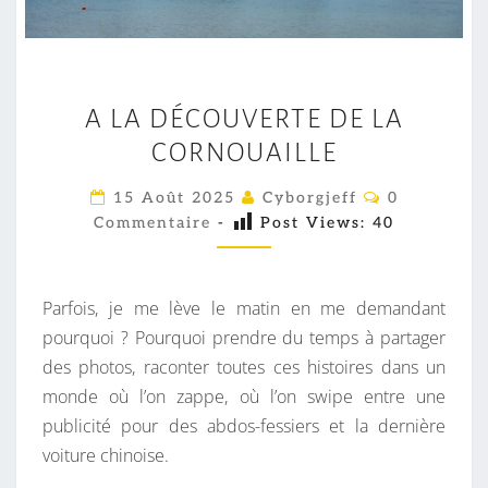
A
A LA DÉCOUVERTE DE LA
L
CORNOUAILLE
A
D
C
15 Août 2025
Cyborgjeff
0
É
O
Commentaire
-
Post Views:
40
M
C
M
E
O
N
U
T
Parfois, je me lève le matin en me demandant
A
V
I
pourquoi ? Pourquoi prendre du temps à partager
R
E
des photos, raconter toutes ces histoires dans un
E
S
R
monde où l’on zappe, où l’on swipe entre une
T
publicité pour des abdos-fessiers et la dernière
E
voiture chinoise.
D