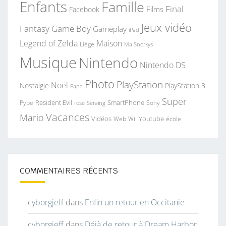
Enfants
Famille
Final
Films
Facebook
Jeux vidéo
Fantasy
Game Boy
Gameplay
iPad
Legend of Zelda
Maison
Liège
Ma Snorkys
Musique
Nintendo
Nintendo DS
Photo
PlayStation
Noël
Nostalgie
PlayStation 3
Papa
Super
Resident Evil
SmartPhone
Pype
Seraing
Sony
rose
Vacances
Mario
Vidéos
Youtube
Web
Wii
école
COMMENTAIRES RÉCENTS
cyborgjeff
dans
Enfin un retour en Occitanie
cyborgjeff
dans
Déjà de retour à Dream Harbor