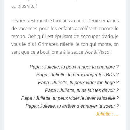
au plus vite !
E
R
Février s’est montré tout aussi court. Deux semaines
N
de vacances pour les enfants accélérant encore le
I
tempo. Ooh qu’il est épuisant de s’occuper d’ado, je
È
vous le dis ! Grimaces, râlerie, le ton qui monte, on
R
sent que cela bouillonne à la sauce
Vice & Versa
!
E
N
Papa : Juliette, tu peux ranger ta chambre ?
O
Papa : Juliette, tu peux ranger tes BDs ?
U
Papa : Juliette, tu peux vider ton linge ?
S
Papa : Juliette, tu as fait tes devoir ?
?
Papa : Juliette, tu peux vider le laver vaisselle ?
Papa : Juliette, tu arrêter d’ennuyer ta soeur ?
Juliette : …