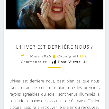
L
L’HIVER EST DERNIÈRE NOUS ?
’
H
C
5 Mars 2025
Cyborgjeff
0
O
I
Commentaire
-
Post Views:
41
M
M
V
E
E
N
T
L’hiver est derrière nous, c’est bien ce que nous
R
A
I
avons envie de nous dire alors que les premiers
E
R
rayons agréables du soleil sont venus illuminés la
S
E
S
seconde semaine des vacances de Carnaval. Février
T
clôturé, j’aspire à retrouver le plaisir du renouveau
D