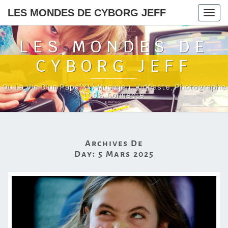
LES MONDES DE CYBORG JEFF
Togg
navig
LES MONDES DE
CYBORG JEFF
Ou La Vie D'un Papa(x4) Musicien, Vidéaste, Photographe
100% Connecté
Archives De
Day:
5 Mars 2025