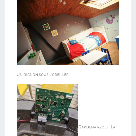
Un oignon sous l’oreiller
Gardena r70Li : La