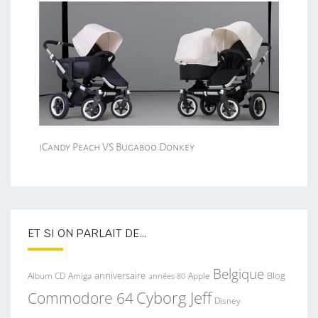
iCandy Peach VS Bugaboo Donkey
ET SI ON PARLAIT DE…
Belgique
anniversaire
Blog
Album CD
Apple
Amiga
années 80
Commodore 64
Cyborg Jeff
Disney