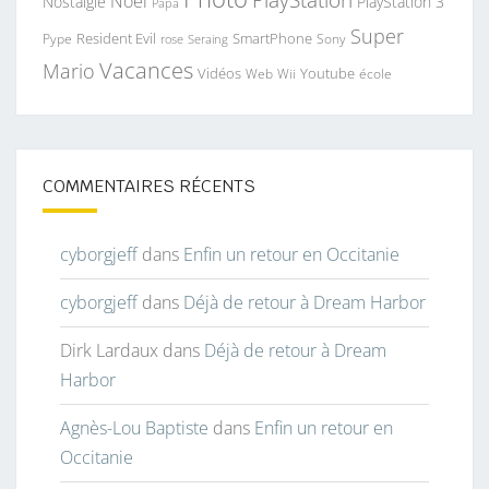
PlayStation
Noël
Nostalgie
PlayStation 3
Papa
Super
Resident Evil
SmartPhone
Pype
Seraing
Sony
rose
Vacances
Mario
Vidéos
Youtube
Web
Wii
école
COMMENTAIRES RÉCENTS
cyborgjeff
dans
Enfin un retour en Occitanie
cyborgjeff
dans
Déjà de retour à Dream Harbor
Dirk Lardaux
dans
Déjà de retour à Dream
Harbor
Agnès-Lou Baptiste
dans
Enfin un retour en
Occitanie