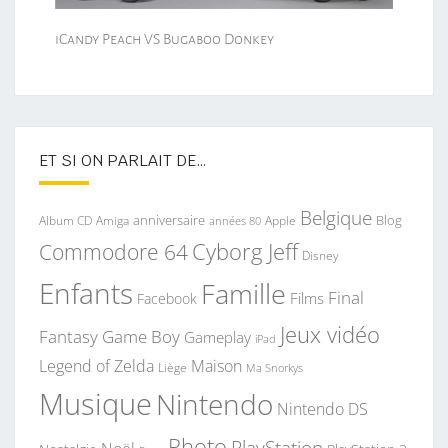
iCandy Peach VS Bugaboo Donkey
ET SI ON PARLAIT DE…
Belgique
anniversaire
Blog
Album CD
Apple
Amiga
années 80
Commodore 64
Cyborg Jeff
Disney
Enfants
Famille
Final
Films
Facebook
Jeux vidéo
Fantasy
Game Boy
Gameplay
iPad
Legend of Zelda
Maison
Liège
Ma Snorkys
Musique
Nintendo
Nintendo DS
Photo