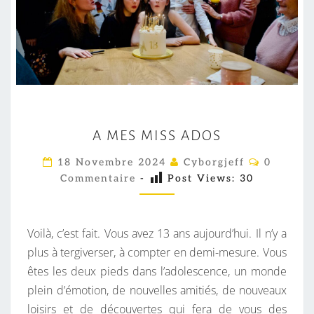
A
A MES MISS ADOS
M
E
C
18 Novembre 2024
Cyborgjeff
0
O
S
Commentaire
-
Post Views:
30
M
M
M
E
I
N
T
Voilà, c’est fait. Vous avez 13 ans aujourd’hui. Il n’y a
S
A
I
plus à tergiverser, à compter en demi-mesure. Vous
S
R
êtes les deux pieds dans l’adolescence, un monde
A
E
S
plein d’émotion, de nouvelles amitiés, de nouveaux
D
loisirs et de découvertes qui fera de vous des
O