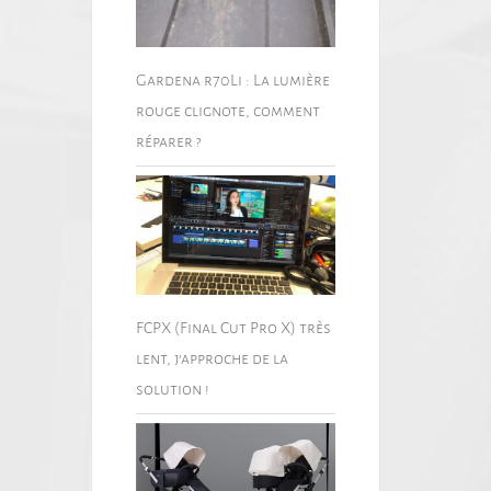
Gardena r70Li : La lumière
rouge clignote, comment
réparer ?
FCPX (Final Cut Pro X) très
lent, j’approche de la
solution !