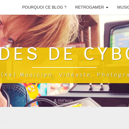
POURQUOI CE BLOG ?
RETROGAMER
MUSI
DES DE CYB
a(x4) Musicien, Vidéaste, Photog