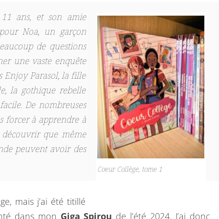
G
 11 ans, et son amie
E
 pour Noa, un garçon
beaucoup de questions
ener une vaste enquête
 Enjoy Parasol, la fille
e, la gothique rebelle
 facile. De nombreuses
es forcer à apprendre à
 à découvrir que même
nde peuvent avoir des
Coeur Collège, tome 1
, mais j’ai été titillé
nté dans mon
Giga Spirou
de l’été 2024. J’ai donc