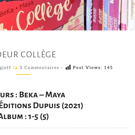
C
OEUR COLLÈGE
O
E
C
gjeff
3 Commentaires
-
Post Views:
145
O
U
M
M
R
E
N
C
urs : Beka – Maya
T
A
O
 Éditions Dupuis (2021)
I
R
L
Album : 1-5 (5)
E
L
S
È