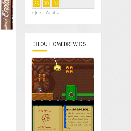
29
30
31
« Juin
Août »
BILOU HOMEBREW DS