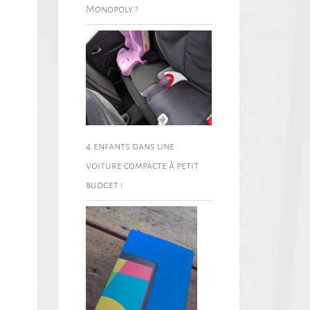
Monopoly ?
4 enfants dans une
voiture compacte à petit
budget !