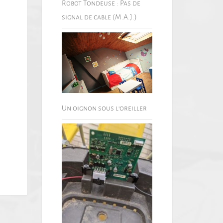
Robot Tondeuse : Pas de
signal de cable (M.A.J.)
Un oignon sous l’oreiller