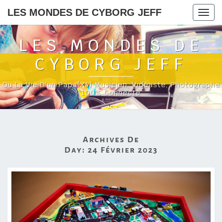
LES MONDES DE CYBORG JEFF
Togg
navig
LES MONDES DE
CYBORG JEFF
Ou La Vie D'un Papa(x4) Musicien, Vidéaste, Photographe
100% Connecté
Archives De
Day:
24 Février 2023