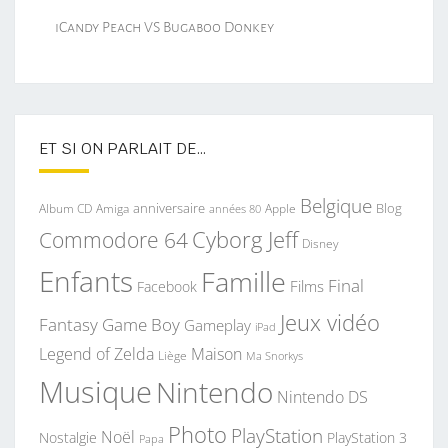
iCandy Peach VS Bugaboo Donkey
ET SI ON PARLAIT DE…
Belgique
anniversaire
Blog
Album CD
Apple
Amiga
années 80
Commodore 64
Cyborg Jeff
Disney
Enfants
Famille
Final
Films
Facebook
Jeux vidéo
Fantasy
Game Boy
Gameplay
iPad
Legend of Zelda
Maison
Liège
Ma Snorkys
Musique
Nintendo
Nintendo DS
Photo
PlayStation
Noël
Nostalgie
PlayStation 3
Papa