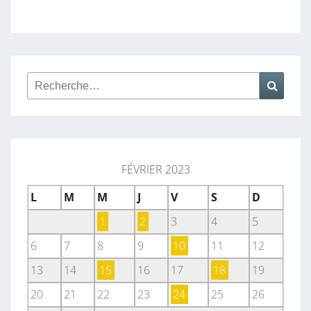
Rechercher :
Reche
FÉVRIER 2023
L
M
M
J
V
S
D
1
2
3
4
5
6
7
8
9
10
11
12
13
14
15
16
17
18
19
20
21
22
23
24
25
26