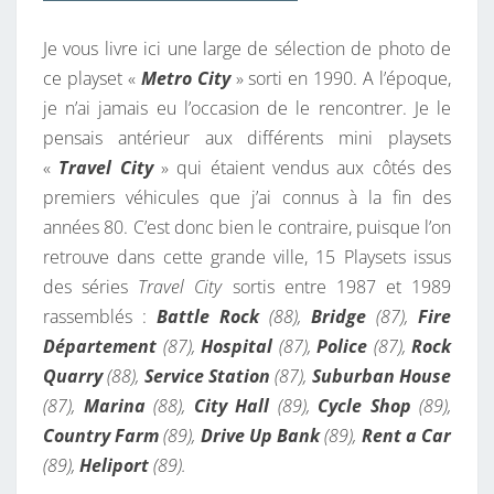
T
Je vous livre ici une large de sélection de photo de
R
ce playset «
Metro City
» sorti en 1990. A l’époque,
O
je n’ai jamais eu l’occasion de le rencontrer. Je le
C
pensais antérieur aux différents mini playsets
I
«
Travel City
» qui étaient vendus aux côtés des
T
premiers véhicules que j’ai connus à la fin des
Y
années 80. C’est donc bien le contraire, puisque l’on
retrouve dans cette grande ville, 15 Playsets issus
des séries
Travel City
sortis entre 1987 et 1989
rassemblés :
Battle Rock
(88),
Bridge
(87),
Fire
Département
(87),
Hospital
(87),
Police
(87),
Rock
Quarry
(88),
Service Station
(87),
Suburban House
(87),
Marina
(88),
City Hall
(89),
Cycle Shop
(89),
Country Farm
(89),
Drive Up Bank
(89),
Rent a Car
(89),
Heliport
(89).