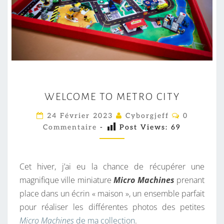
W
WELCOME TO METRO CITY
E
L
C
24 Février 2023
Cyborgjeff
0
O
C
Commentaire
-
Post Views:
69
M
M
O
E
M
N
T
Cet hiver, j’ai eu la chance de récupérer une
E
A
I
magnifique ville miniature
Micro Machines
prenant
T
R
place dans un écrin « maison », un ensemble parfait
O
E
S
pour réaliser les différentes photos des petites
M
Micro Machines
de ma collection
.
E