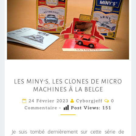
L
LES MINY’S, LES CLONES DE MICRO
E
MACHINES À LA BELGE
S
M
C
24 Février 2023
Cyborgjeff
0
O
I
Commentaire
-
Post Views:
151
M
M
N
E
Y
N
T
Je suis tombé dernièrement sur cette série de
’
A