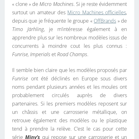
I
« clone » de
Micro Machines
. Si je reste évidemment
S
R
surtout un amateur des
Micro Machines officielles
,
,
E
S
depuis que je fréquente le groupe «
OffBrands
» de
L
Timo Järhling
, je m’intéresse également à en
E
apprendre plus sur les nombreux modèles issus de
S
concurrents à moindre cout les plus connus :
C
Funrise, Imperials
et
Road Champs
.
L
O
Il semble bien claire que les modèles proposés par
N
Funrise
ont été déclinés en Europe sous divers
E
noms pendant plusieurs années et les moules ont
S
probablement circulés auprès de divers
D
partenaires. Si les premiers modèles reposent sur
E
un châssis et une carrosserie métallique, on
M
retrouve également des modèles ou le plastique
I
tend à prendre la relève. C’est le cas pour cette
C
série
Miny’s
qui repose sur une carrosserie et un