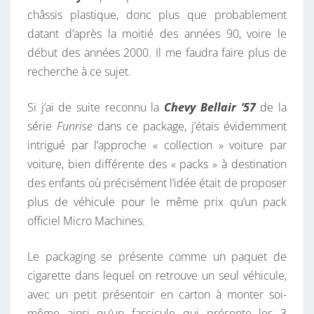
R
châssis plastique, donc plus que probablement
O
datant d’après la moitié des années 90, voire le
M
début des années 2000. Il me faudra faire plus de
A
recherche à ce sujet.
C
H
Si j’ai de suite reconnu la
Chevy Bellair ’57
de la
I
série
Funrise
dans ce package, j’étais évidemment
N
intrigué par l’approche « collection » voiture par
E
voiture, bien différente des « packs » à destination
S
des enfants où précisément l’idée était de proposer
À
plus de véhicule pour le même prix qu’un pack
L
officiel Micro Machines.
A
B
Le packaging se présente comme un paquet de
E
cigarette dans lequel on retrouve un seul véhicule,
L
avec un petit présentoir en carton à monter soi-
G
même ainsi qu’un fascicule qui présente les 3