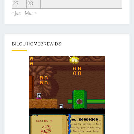
27
28
« Jan
Mar »
BILOU HOMEBREW DS