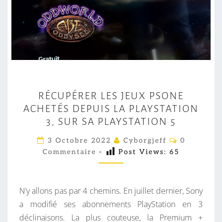
R
RÉCUPÉRER LES JEUX PSONE
É
ACHETÉS DEPUIS LA PLAYSTATION
C
3, SUR SA PLAYSTATION 5
U
P
C
3 Octobre 2022
Cyborgjeff
0
O
É
Commentaire
-
Post Views:
65
M
M
R
E
E
N
T
N’y allons pas par 4 chemins. En juillet dernier, Sony
R
A
I
a modifié ses abonnements PlayStation en 3
L
R
déclinaisons. La plus couteuse, la Premium +
E
E