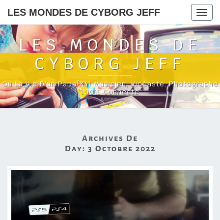
LES MONDES DE CYBORG JEFF
Togg
navig
LES MONDES DE
CYBORG JEFF
Ou La Vie D'un Papa(x4) Musicien, Vidéaste, Photographe
100% Connecté
Archives De
Day:
3 Octobre 2022