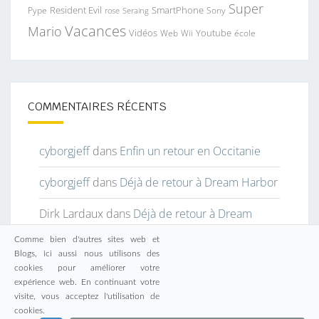
Super
Resident Evil
SmartPhone
Pype
Seraing
Sony
rose
Vacances
Mario
Vidéos
Youtube
Web
Wii
école
COMMENTAIRES RÉCENTS
cyborgjeff
dans
Enfin un retour en Occitanie
cyborgjeff
dans
Déjà de retour à Dream Harbor
Dirk Lardaux
dans
Déjà de retour à Dream
Harbor
Comme bien d'autres sites web et
Blogs, ici aussi nous utilisons des
Agnès-Lou Baptiste
dans
Enfin un retour en
cookies pour améliorer votre
Occitanie
expérience web. En continuant votre
visite, vous acceptez l'utilisation de
cookies.
cj
dans
Muraille de Chine