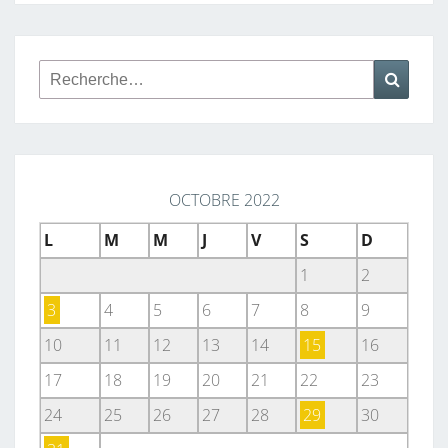
S
D
E
Rechercher :
Reche
P
U
I
S
L
OCTOBRE 2022
A
L
M
M
J
V
S
D
P
1
2
L
A
3
4
5
6
7
8
9
Y
10
11
12
13
14
15
16
S
17
18
19
20
21
22
23
T
A
24
25
26
27
28
29
30
T