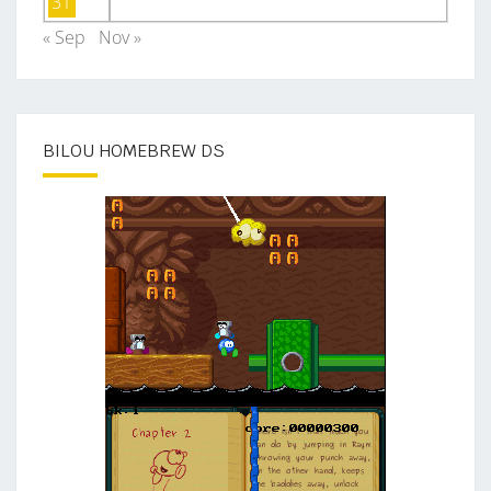
31
I
« Sep
Nov »
O
N
3
,
BILOU HOMEBREW DS
S
U
R
S
A
P
L
A
Y
S
T