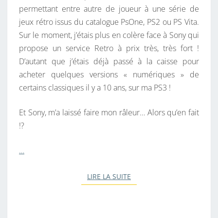
S
permettant entre autre de joueur à une série de
S
jeux rétro issus du catalogue PsOne, PS2 ou PS Vita.
J
Sur le moment, j’étais plus en colère face à Sony qui
E
propose un service Retro à prix très, très fort !
U
D’autant que j’étais déjà passé à la caisse pour
X
acheter quelques versions « numériques » de
P
certains classiques il y a 10 ans, sur ma PS3 !
S
O
Et Sony, m’a laissé faire mon râleur… Alors qu’en fait
N
!?
E
A
…
C
H
LIRE LA SUITE
LIRE LA SUITE
E
T
É