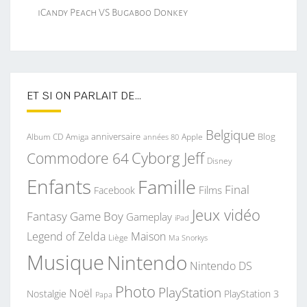
iCandy Peach VS Bugaboo Donkey
ET SI ON PARLAIT DE…
Belgique
anniversaire
Blog
Album CD
Apple
Amiga
années 80
Commodore 64
Cyborg Jeff
Disney
Enfants
Famille
Final
Films
Facebook
Jeux vidéo
Fantasy
Game Boy
Gameplay
iPad
Legend of Zelda
Maison
Liège
Ma Snorkys
Musique
Nintendo
Nintendo DS
Photo
PlayStation
Noël
Nostalgie
PlayStation 3
Papa