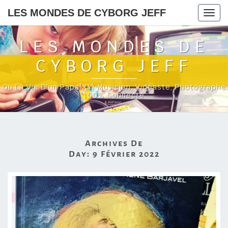
LES MONDES DE CYBORG JEFF
Togg
navig
LES MONDES DE
CYBORG JEFF
Ou La Vie D'un Papa(x4) Musicien, Vidéaste, Photographe
100% Connecté
Archives De
Day:
9 Février 2022