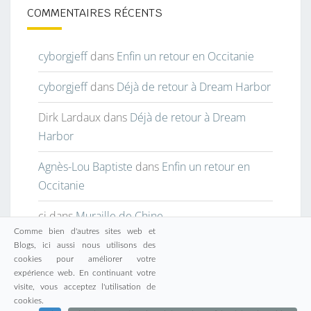
COMMENTAIRES RÉCENTS
cyborgjeff
dans
Enfin un retour en Occitanie
cyborgjeff
dans
Déjà de retour à Dream Harbor
Dirk Lardaux
dans
Déjà de retour à Dream
Harbor
Agnès-Lou Baptiste
dans
Enfin un retour en
Occitanie
cj
dans
Muraille de Chine
Comme bien d'autres sites web et
Blogs, ici aussi nous utilisons des
cookies pour améliorer votre
expérience web. En continuant votre
visite, vous acceptez l'utilisation de
© 2026
|
Fièrement propulsé par
WordPress
|
Thème :
cookies.
Nisarg