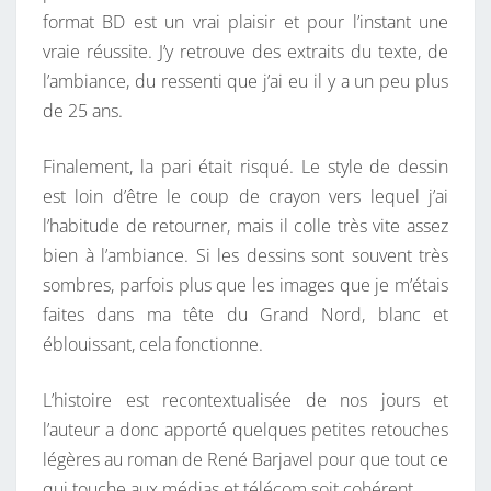
format BD est un vrai plaisir et pour l’instant une
M
vraie réussite. J’y retrouve des extraits du texte, de
P
l’ambiance, du ressenti que j’ai eu il y a un peu plus
S
de 25 ans.
E
N
Finalement, la pari était risqué. Le style de dessin
B
est loin d’être le coup de crayon vers lequel j’ai
D
l’habitude de retourner, mais il colle très vite assez
bien à l’ambiance. Si les dessins sont souvent très
sombres, parfois plus que les images que je m’étais
faites dans ma tête du Grand Nord, blanc et
éblouissant, cela fonctionne.
L’histoire est recontextualisée de nos jours et
l’auteur a donc apporté quelques petites retouches
légères au roman de René Barjavel pour que tout ce
qui touche aux médias et télécom soit cohérent.