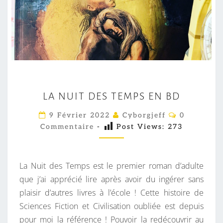
L
LA NUIT DES TEMPS EN BD
A
N
C
9 Février 2022
Cyborgjeff
0
O
U
Commentaire
-
Post Views:
273
M
M
I
E
T
N
T
La Nuit des Temps est le premier roman d’adulte
D
A
I
que j’ai apprécié lire après avoir du ingérer sans
E
R
plaisir d’autres livres à l’école ! Cette histoire de
S
E
S
Sciences Fiction et Civilisation oubliée est depuis
T
pour moi la référence ! Pouvoir la redécouvrir au
E