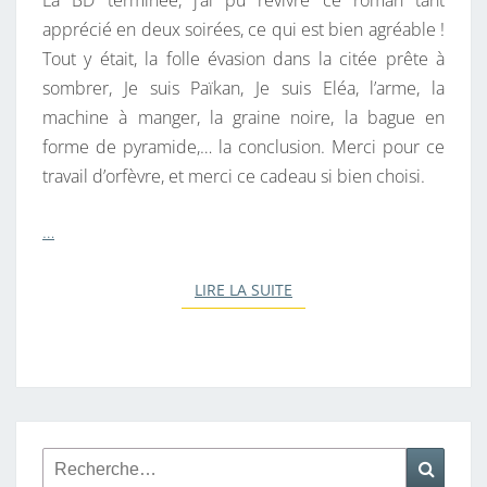
La BD terminée, j’ai pu revivre ce roman tant
apprécié en deux soirées, ce qui est bien agréable !
Tout y était, la folle évasion dans la citée prête à
sombrer, Je suis Païkan, Je suis Eléa, l’arme, la
machine à manger, la graine noire, la bague en
forme de pyramide,… la conclusion. Merci pour ce
travail d’orfèvre, et merci ce cadeau si bien choisi.
…
LIRE LA SUITE
LIRE LA SUITE
Rechercher :
Reche