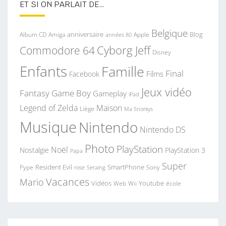
ET SI ON PARLAIT DE…
Belgique
anniversaire
Blog
Album CD
Apple
Amiga
années 80
Commodore 64
Cyborg Jeff
Disney
Enfants
Famille
Final
Films
Facebook
Jeux vidéo
Fantasy
Game Boy
Gameplay
iPad
Legend of Zelda
Maison
Liège
Ma Snorkys
Musique
Nintendo
Nintendo DS
Photo
PlayStation
Noël
Nostalgie
PlayStation 3
Papa
Super
Resident Evil
SmartPhone
Pype
Seraing
Sony
rose
Vacances
Mario
Vidéos
Youtube
Web
Wii
école