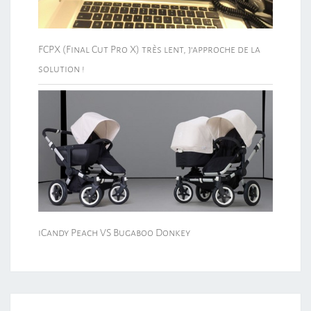
FCPX (Final Cut Pro X) très lent, j’approche de la
solution !
iCandy Peach VS Bugaboo Donkey