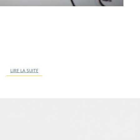
P
R
É
P
A
R
E
R
LIRE LA SUITE
LIRE LA SUITE
L
E
C
E
B
!