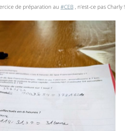
P
ercice de préparation au
#CEB
, n’est-ce pas Charly !
D
E
P
O
U
C
E
D
E
S
T
O
F
F