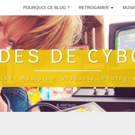
POURQUOI CE BLOG ?
RETROGAMER
MUSI
DES DE CYB
a(x4) Musicien, Vidéaste, Photog