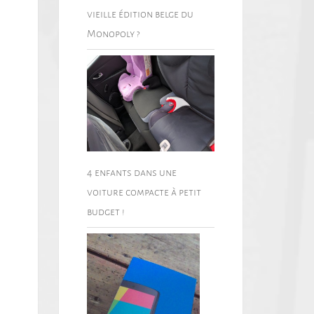
vieille édition belge du
Monopoly ?
4 enfants dans une
voiture compacte à petit
budget !