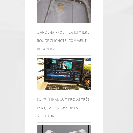
Gardena r70Li : La lumière
rouge clignote, comment
réparer ?
FCPX (Final Cut Pro X) très
lent, j’approche de la
solution !