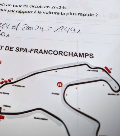
E
L
V
A
N
D
O
O
R
N
E
P
O
U
R