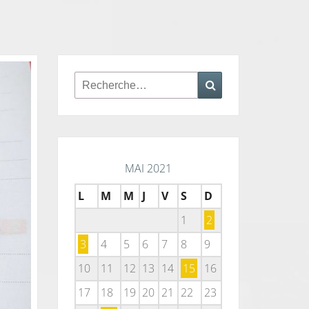
Rechercher :
Recherche
MAI 2021
L
M
M
J
V
S
D
1
2
3
4
5
6
7
8
9
10
11
12
13
14
15
16
17
18
19
20
21
22
23