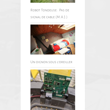
Robot Tondeuse : Pas de
signal de cable (M.A.J.)
Un oignon sous l’oreiller