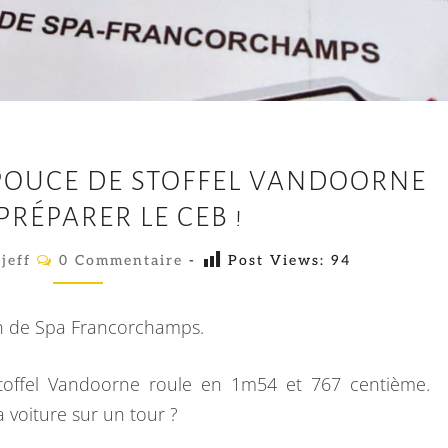
U
 POUCE DE STOFFEL VANDOORNE
N
PRÉPARER LE CEB !
P
E
C
jeff
0 Commentaire
-
Post Views:
94
O
T
M
M
I
E
6h de Spa Francorchamps.
T
N
T
C
A
 Stoffel Vandoorne roule en 1m54 et 767 centième.
I
O
R
a voiture sur un tour ?
E
U
S