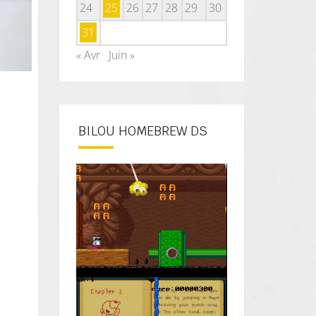
24
25
26
27
28
29
30
31
« Avr
Juin »
BILOU HOMEBREW DS