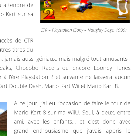
T
à attendre de
R
o Kart sur sa
E
F
CTR – Playstation (Sony – Naughty Dogs, 1999)
A
succès de CTR
I
tres titres du
T
n, jamais aussi géniaux, mais malgré tout amusants :
L
reaks, Chocobo Racers ou encore Looney Tunes
E
à l’ère Playstation 2 et suivante ne laissera aucun
P
art Double Dash, Mario Kart Wii et Mario Kart 8.
L
E
A ce jour, j’ai eu l’occasion de faire le tour de
I
Mario Kart 8 sur ma WiiU. Seul, à deux, entre
N
ami, avec les enfants… et c’est donc avec
D
grand enthousiasme que j’avais appris le