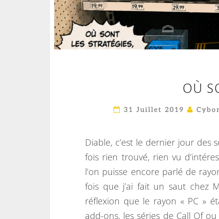
OÙ S
31 Juillet 2019
Cybor
Diable, c’est le dernier jour des 
fois rien trouvé, rien vu d’intér
l’on puisse encore parlé de rayon
fois que j’ai fait un saut chez
réflexion que le rayon « PC » é
add-ons, les séries de Call Of ou