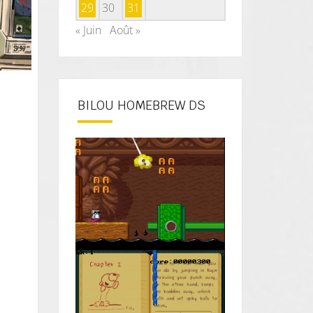
29
30
31
« Juin
Août »
BILOU HOMEBREW DS