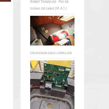
Robot Tondeuse : Pas de
signal de cable (M.A.J.)
Un oignon sous l’oreiller