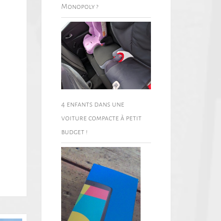
Monopoly ?
4 enfants dans une
voiture compacte à petit
budget !