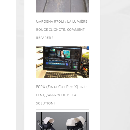
Gardena r70Li : La lumière
rouge clignote, comment
réparer ?
FCPX (Final Cut Pro X) très
lent, j’approche de la
solution !