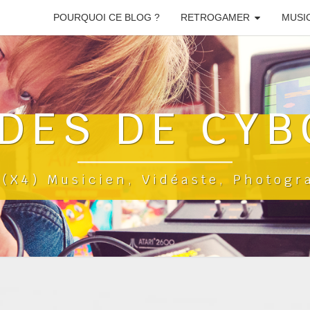
POURQUOI CE BLOG ?
RETROGAMER
MUSI
DES DE CYB
a(x4) Musicien, Vidéaste, Photog