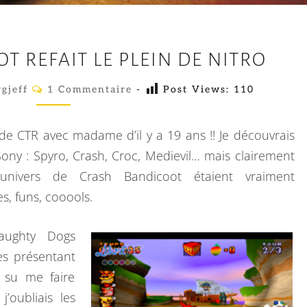
C
 REFAIT LE PLEIN DE NITRO
R
A
C
gjeff
1 Commentaire
-
Post Views:
110
O
S
M
M
H
E
 de CTR avec madame d’il y a 19 ans !! Je découvrais
N
B
T
 Sony : Spyro, Crash, Croc, Medievil… mais clairement
A
A
’univers de Crash Bandicoot étaient vraiment
I
R
N
s, funs, cooools.
E
D
S
I
Naughty Dogs
C
es présentant
O
 su me faire
O
’oubliais les