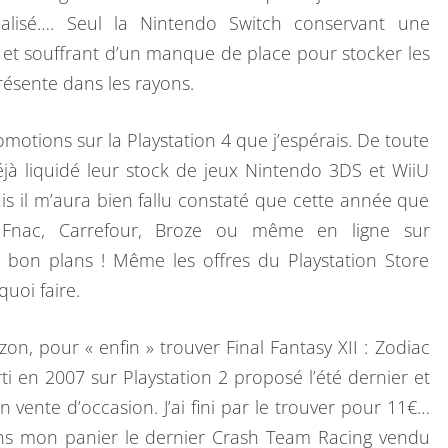
O
alisé…. Seul la Nintendo Switch conservant une
L
et souffrant d’un manque de place pour stocker les
D
résente dans les rayons.
E
S
omotions sur la Playstation 4 que j’espérais. De toute
?
éjà liquidé leur stock de jeux Nintendo 3DS et WiiU
s il m’aura bien fallu constaté que cette année que
 Fnac, Carrefour, Broze ou même en ligne sur
n bon plans ! Même les offres du Playstation Store
uoi faire.
n, pour « enfin » trouver Final Fantasy XII : Zodiac
rti en 2007 sur Playstation 2 proposé l’été dernier et
 vente d’occasion. J’ai fini par le trouver pour 11€…
ans mon panier le dernier Crash Team Racing vendu