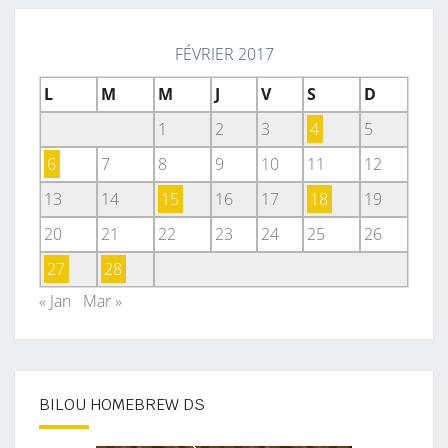
U
S
FÉVRIER 2017
P
L
M
M
J
V
S
D
E
1
2
3
4
5
C
T
6
7
8
9
10
11
12
E
13
14
15
16
17
18
19
S
20
21
22
23
24
25
26
E
N
27
28
C
« Jan
Mar »
E
M
O
M
BILOU HOMEBREW DS
E