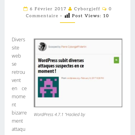
O
P
C
6 Février 2017
Cyborgjeff
0
O
:
Commentaire
-
Post Views:
10
M
M
W
E
O
N
T
Divers
R
A
I
site
D
R
web
E
P
S
se
R
retrou
E
vent
S
en ce
S
mome
S
nt
U
bizarre
B
WordPress 4.7.1 “Hacked by
ment
I
attaqu
T