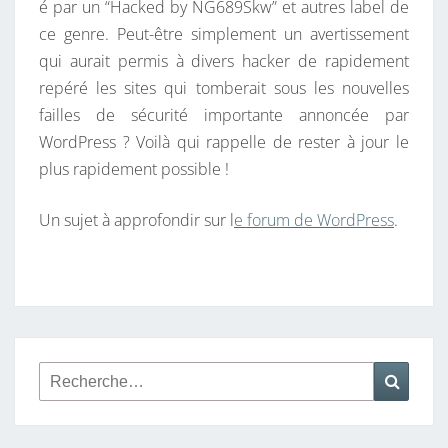
é par un “Hacked by NG689Skw” et autres label de
D
ce genre. Peut-être simplement un avertissement
I
qui aurait permis à divers hacker de rapidement
V
repéré les sites qui tomberait sous les nouvelles
E
failles de sécurité importante annoncée par
R
WordPress ? Voilà qui rappelle de rester à jour le
S
plus rapidement possible !
E
S
Un sujet à approfondir sur l
e forum de WordPress
.
A
T
T
A
Q
U
Rechercher :
Reche
E
S
S