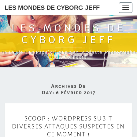
LES MONDES DE CYBORG JEFF
Togg
navig
LES MONDES DE
CYBORG JEFF
Ou La Vie D'un Papa(x4) Musicien, Vidéaste, Photographe
100% Connecté
Archives De
Day:
6 Février 2017
S
SCOOP : WORDPRESS SUBIT
C
DIVERSES ATTAQUES SUSPECTES EN
O
CE MOMENT !