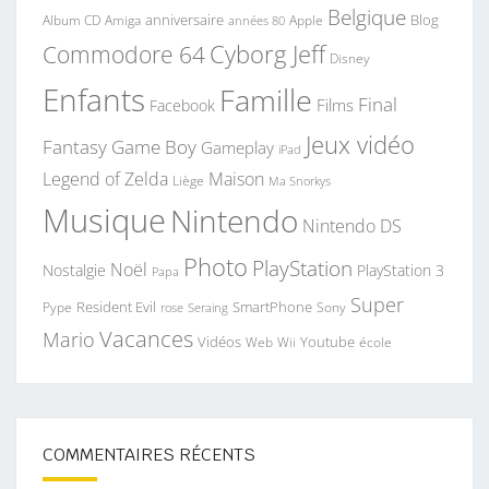
Belgique
anniversaire
Blog
Album CD
Apple
Amiga
années 80
Commodore 64
Cyborg Jeff
Disney
Enfants
Famille
Final
Films
Facebook
Jeux vidéo
Fantasy
Game Boy
Gameplay
iPad
Legend of Zelda
Maison
Liège
Ma Snorkys
Musique
Nintendo
Nintendo DS
Photo
PlayStation
Noël
Nostalgie
PlayStation 3
Papa
Super
Resident Evil
SmartPhone
Pype
Seraing
Sony
rose
Vacances
Mario
Vidéos
Youtube
Web
Wii
école
COMMENTAIRES RÉCENTS