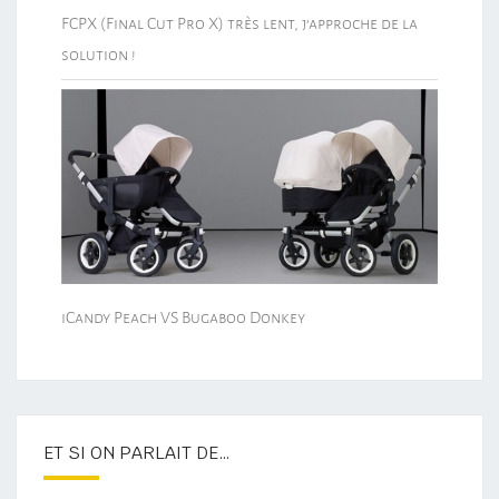
FCPX (Final Cut Pro X) très lent, j’approche de la
solution !
iCandy Peach VS Bugaboo Donkey
ET SI ON PARLAIT DE…