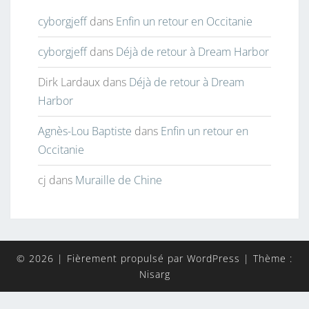
cyborgjeff
dans
Enfin un retour en Occitanie
cyborgjeff
dans
Déjà de retour à Dream Harbor
Dirk Lardaux
dans
Déjà de retour à Dream
Harbor
Agnès-Lou Baptiste
dans
Enfin un retour en
Occitanie
cj
dans
Muraille de Chine
© 2026
|
Fièrement propulsé par
WordPress
|
Thème :
Nisarg