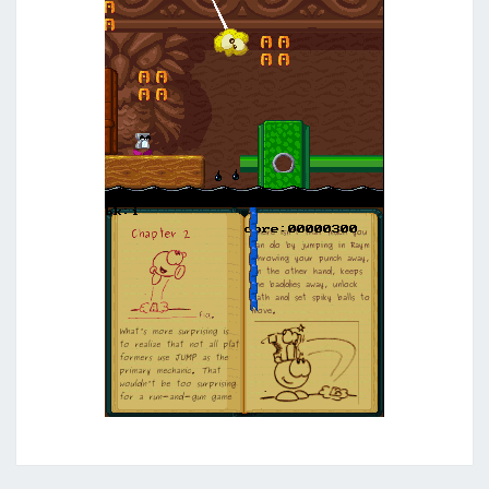
N
T
!