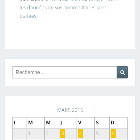
les données de vos commentaires sont
traitées
.
Rechercher :
Reche
MARS 2016
L
M
M
J
V
S
D
1
2
3
4
5
6