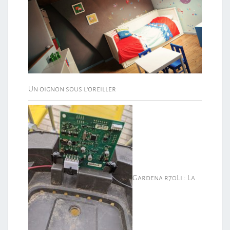
Un oignon sous l’oreiller
Gardena r70Li : La