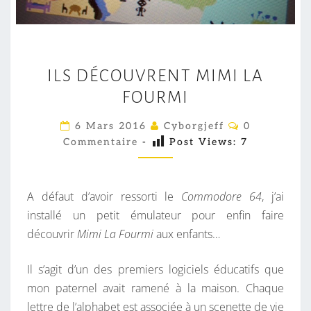
I
ILS DÉCOUVRENT MIMI LA
L
FOURMI
S
D
C
6 Mars 2016
Cyborgjeff
0
É
O
Commentaire
-
Post Views:
7
M
C
M
E
O
N
U
T
A défaut d’avoir ressorti le
Commodore 64
, j’ai
A
V
I
installé un petit émulateur pour enfin faire
R
R
découvrir
Mimi La Fourmi
aux enfants…
E
S
E
N
Il s’agit d’un des premiers logiciels éducatifs que
T
mon paternel avait ramené à la maison. Chaque
M
lettre de l’alphabet est associée à un scenette de vie