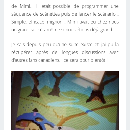
I
de Mimi… Il était possible de programmer une
M
séquence de scènettes puis de lancer le scénario…
I
Simple, efficace, mignon… Mimi avait eu chez nous
L
un grand succès, même si nous étions déjà grand…
A
F
Je sais depuis peu qu’une suite existe et j’ai pu la
O
récupérer après de longues discussions avec
U
d’autres fans canadiens… ce sera pour bientôt !
R
M
I