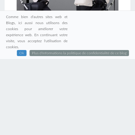
Comme bien d'autres sites web et
Blogs, ici aussi nous utilisons des
cookies pour améliorer votre
expérience web. En continuant votre
iCandy Peach VS Bugaboo Donkey
visite, vous acceptez l'utilisation de
cookies.
Ok
Plus d'informations la politique de confidentialité de ce blog
ET SI ON PARLAIT DE…
Belgique
anniversaire
Blog
Album CD
Apple
Amiga
années 80
Commodore 64
Cyborg Jeff
Disney
Enfants
Famille
Final
Films
Facebook
Jeux vidéo
Fantasy
Game Boy
Gameplay
iPad