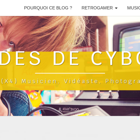
POURQUOI CE BLOG ?
RETROGAMER
MUSI
DES DE CYB
a(x4) Musicien, Vidéaste, Photog