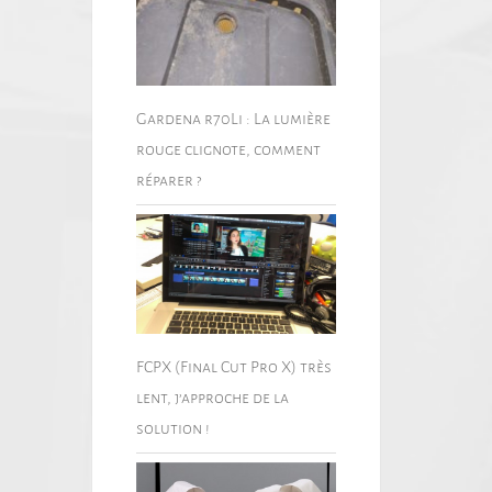
Gardena r70Li : La lumière
rouge clignote, comment
réparer ?
FCPX (Final Cut Pro X) très
lent, j’approche de la
solution !