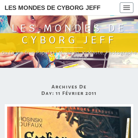
LES MONDES DE CYBORG JEFF
Togg
navig
LES MONDES DE
CYBORG JEFF
Ou La Vie D'un Papa(x4) Musicien, Vidéaste, Photographe
100% Connecté
Archives De
Day:
11 Février 2011