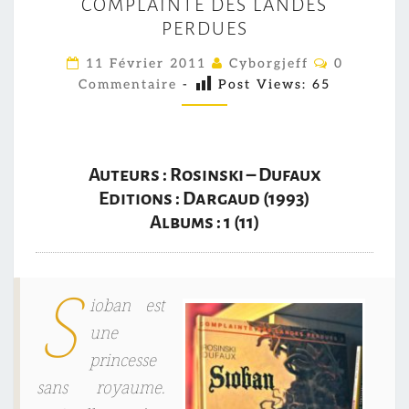
COMPLAINTE DES LANDES
O
PERDUES
M
P
C
11 Février 2011
Cyborgjeff
0
O
L
Commentaire
-
Post Views:
65
M
M
A
E
I
N
T
N
A
Auteurs : Rosinski – Dufaux
I
T
R
Editions : Dargaud (1993)
E
E
Albums : 1 (11)
S
D
E
S
S
ioban est
L
une
A
N
princesse
D
sans royaume.
E