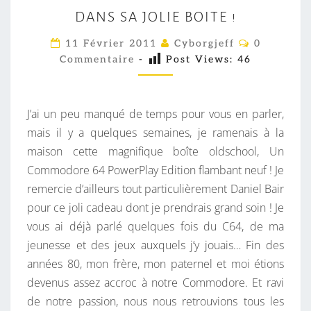
D
DANS SA JOLIE BOITE !
A
N
C
11 Février 2011
Cyborgjeff
0
O
S
Commentaire
-
Post Views:
46
M
M
S
E
A
N
T
J’ai un peu manqué de temps pour vous en parler,
J
A
I
mais il y a quelques semaines, je ramenais à la
O
R
maison cette magnifique boîte oldschool, Un
L
E
S
Commodore 64 PowerPlay Edition flambant neuf ! Je
I
remercie d’ailleurs tout particulièrement Daniel Bair
E
pour ce joli cadeau dont je prendrais grand soin ! Je
B
vous ai déjà parlé quelques fois du C64, de ma
O
jeunesse et des jeux auxquels j’y jouais… Fin des
I
années 80, mon frère, mon paternel et moi étions
T
devenus assez accroc à notre Commodore. Et ravi
E
de notre passion, nous nous retrouvions tous les
!