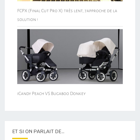
FCPX (Final Cut Pro X) très lent, j’approche de la
solution !
iCandy Peach VS Bugaboo Donkey
ET SI ON PARLAIT DE…