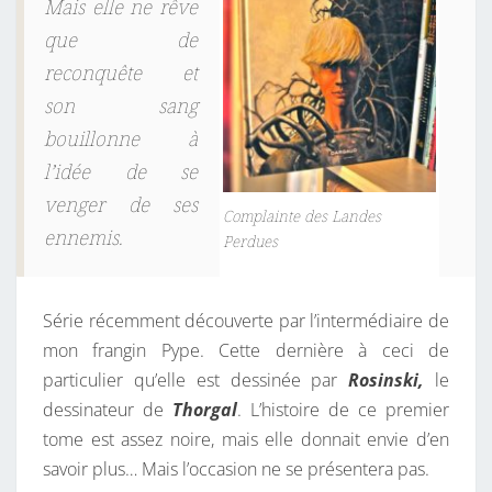
Mais elle ne rêve
S
que de
P
reconquête et
E
son sang
R
bouillonne à
D
l’idée de se
U
venger de ses
E
Complainte des Landes
S
ennemis.
Perdues
Série récemment découverte par l’intermédiaire de
mon frangin Pype. Cette dernière à ceci de
particulier qu’elle est dessinée par
Rosinski,
le
dessinateur de
Thorgal
. L’histoire de ce premier
tome est assez noire, mais elle donnait envie d’en
savoir plus… Mais l’occasion ne se présentera pas.