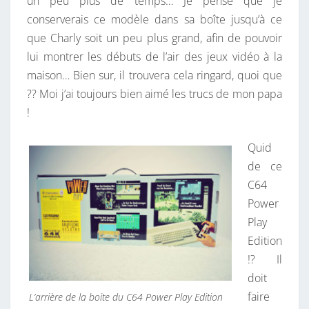
un peu plus de temps… Je pense que je
conserverais ce modèle dans sa boîte jusqu’à ce
que Charly soit un peu plus grand, afin de pouvoir
lui montrer les débuts de l’air des jeux vidéo à la
maison… Bien sur, il trouvera cela ringard, quoi que
?? Moi j’ai toujours bien aimé les trucs de mon papa
!
Quid
de ce
C64
Power
Play
Edition
!? Il
doit
faire
L’arrière de la boite du C64 Power Play Edition