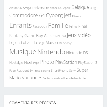
Belgique
anniversaire
Blog
Album CD
Apple
Amiga
années 80
Commodore 64
Cyborg Jeff
Disney
Enfants
Famille
Final
Films
Facebook
Jeux vidéo
Fantasy
Game Boy
Gameplay
iPad
Legend of Zelda
Maison
Liège
Ma Snorkys
Musique
Nintendo
Nintendo DS
Photo
PlayStation
Noël
Nostalgie
PlayStation 3
Papa
Super
Resident Evil
SmartPhone
Pype
Seraing
Sony
rose
Vacances
Mario
Vidéos
Youtube
Web
Wii
école
COMMENTAIRES RÉCENTS