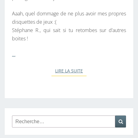
Aaah, quel dommage de ne plus avoir mes propres
disquettes de jeux :(
Stéphane R., qui sait si tu retombes sur d’autres
boites !
…
LIRE LA SUITE
LIRE LA SUITE
Rechercher :
Reche