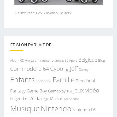
iCandy Peach VS Bugaboo Donkey
ET SI ON PARLAIT DE…
Belgique
anniversaire
Blog
Album CD
Apple
Amiga
années 80
Commodore 64
Cyborg Jeff
Disney
Enfants
Famille
Final
Films
Facebook
Jeux vidéo
Fantasy
Game Boy
Gameplay
iPad
Legend of Zelda
Maison
Liège
Ma Snorkys
Musique
Nintendo
Nintendo DS