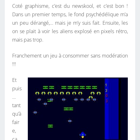
Coté graphisme, c’est du newskool, et c’est bon !
Dans un premier temps, le fond psychédélique m’a
un peu dérangé,… mais je m’y suis fait. Ensuite, les
on se plait à voir les aliens explosé en pixels rétro,
mais pas trop.
Franchement un jeu à consommer sans modération
!!!
Et
puis
…
tant
qu’à
fair
e,
ca