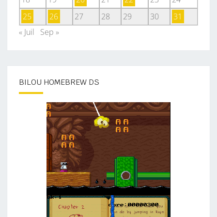
25
26
27
28
29
30
31
« Juil
Sep »
BILOU HOMEBREW DS