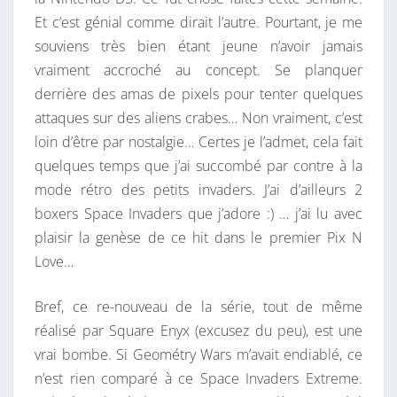
S
V
Et c’est génial comme dirait l’autre. Pourtant, je me
A
souviens très bien étant jeune n’avoir jamais
D
vraiment accroché au concept. Se planquer
E
derrière des amas de pixels pour tenter quelques
R
attaques sur des aliens crabes… Non vraiment, c’est
S
loin d’être par nostalgie… Certes je l’admet, cela fait
N
quelques temps que j’ai succombé par contre à la
O
mode rétro des petits invaders. J’ai d’ailleurs 2
U
boxers Space Invaders que j’adore :) … j’ai lu avec
V
plaisir la genèse de ce hit dans le premier Pix N
E
Love…
A
Bref, ce re-nouveau de la série, tout de même
U
réalisé par Square Enyx (excusez du peu), est une
vrai bombe. Si Geométry Wars m’avait endiablé, ce
n’est rien comparé à ce Space Invaders Extreme.