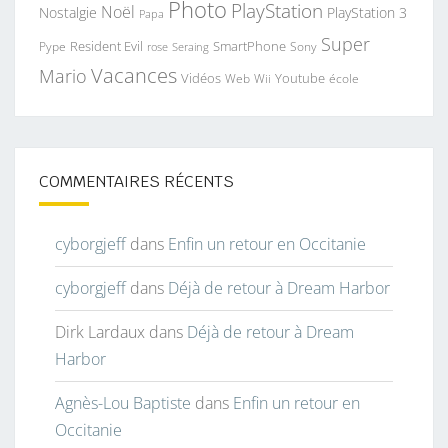
Photo
PlayStation
Noël
Nostalgie
PlayStation 3
Papa
Super
Resident Evil
SmartPhone
Pype
Seraing
Sony
rose
Vacances
Mario
Vidéos
Youtube
Web
Wii
école
COMMENTAIRES RÉCENTS
cyborgjeff
dans
Enfin un retour en Occitanie
cyborgjeff
dans
Déjà de retour à Dream Harbor
Dirk Lardaux
dans
Déjà de retour à Dream
Harbor
Agnès-Lou Baptiste
dans
Enfin un retour en
Occitanie