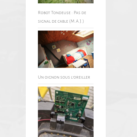
Robot Tondeuse : Pas de
signal de cable (M.A.J.)
Un oignon sous l’oreiller