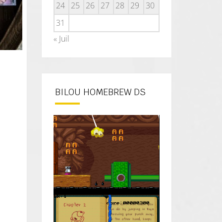
24
25
26
27
28
29
30
31
« Juil
BILOU HOMEBREW DS