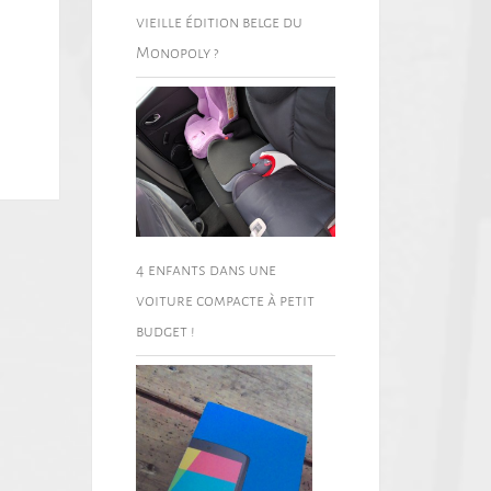
vieille édition belge du
Monopoly ?
4 enfants dans une
voiture compacte à petit
budget !