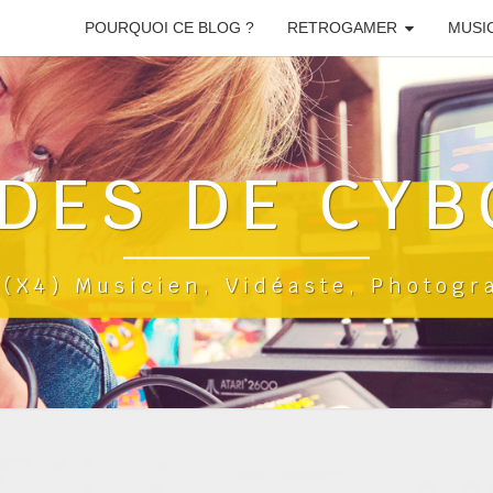
POURQUOI CE BLOG ?
RETROGAMER
MUSI
DES DE CYB
a(x4) Musicien, Vidéaste, Photog