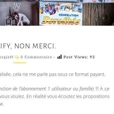
S
IFY, NON MERCI.
P
O
C
orgjeff
0 Commentaire
-
Post Views:
93
O
T
M
M
I
E
alisée, cela ne me parle pas sous ce format payant.
N
F
T
A
Y
nction de l’abonnement 1 utilisateur ou famille)
!!! A ce
I
R
,
ous voulez. En réalité vous écoutez les propositions
E
N
S
e.
O