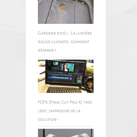
Gardena r70Li : La lumière
rouge clignote, comment
réparer ?
FCPX (Final Cut Pro X) très
lent, j’approche de la
solution !