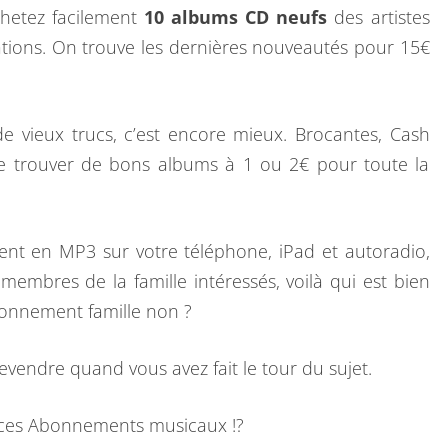
N
hetez facilement
10 albums CD neufs
des artistes
M
ations. On trouve les dernières nouveautés pour 15€
E
R
C
e vieux trucs, c’est encore mieux. Brocantes, Cash
I
de trouver de bons albums à 1 ou 2€ pour toute la
.
ment en MP3 sur votre téléphone, iPad et autoradio,
membres de la famille intéressés, voilà qui est bien
onnement famille non ?
endre quand vous avez fait le tour du sujet.
e ces Abonnements musicaux !?