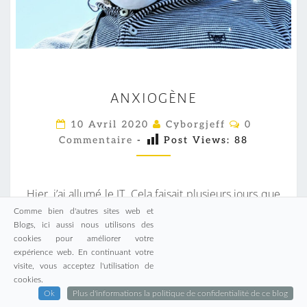
A
ANXIOGÈNE
N
X
C
10 Avril 2020
Cyborgjeff
0
O
I
Commentaire
-
Post Views:
88
M
M
O
E
G
N
T
Hier, j’ai allumé le JT. Cela faisait plusieurs jours que
È
A
I
je ne l’avais plus écouté. Cela faisait plusieurs jours
N
Comme bien d'autres sites web et
R
Blogs, ici aussi nous utilisons des
que mon téléphone ne me donnait plus les courbes
E
E
cookies pour améliorer votre
S
de la crise du COVID19. Je m’étais dit qu’il était
expérience web. En continuant votre
peut-être nécessaire que je sorte un peu de ma
visite, vous acceptez l'utilisation de
cookies.
bulle de sécurité et écouter comment va le monde.
Ok
Plus d'informations la politique de confidentialité de ce blog
Mais les nouvelles n’étaient gère réjouissantes. Les