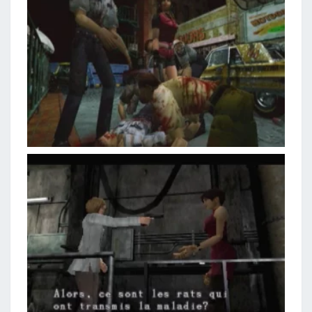
N
I
R
!