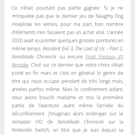
J
Ce n’était pourtant pas partie gagnée. Si je ne
E
m’inquiète pas que le dernier jeu de Naughty Dog
U
n’explose les ventes, pour ma part, bon nombre
D
d’éléments n’en faisaient pas un achat vital. L’année
E
2020 avait vu pointer quelques grosses pointures en
L
même temps.
Resident Evil 3, The Last of Us – Part 2,
’
Xenoblade Chronicle
ou encore
Final Fantasy VII
É
Remake
. C’est sur ce dernier que notre choix s’était
T
porté en fin mars et c’est en général le genre de
É
titre qui nous occupe pendant de très longs mois,
années parfois même. Mais le confinement aidant,
nous avons bouclé madame et moi la première
partie de l’aventure avant même l’arrivée du
déconfinement. J’imaginais alors embrayer sur le
remaster HD de
Xenoblade Chronicle
sur la
Nintendo Switch, un titre que je suis depuis sa