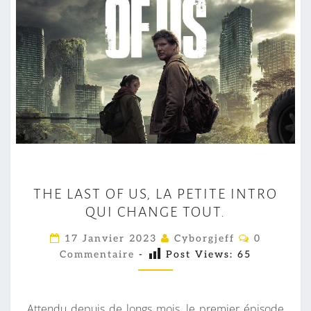
T
THE LAST OF US, LA PETITE INTRO
H
QUI CHANGE TOUT.
E
L
C
17 Janvier 2023
Cyborgjeff
0
O
A
Commentaire
-
Post Views:
65
M
M
S
E
T
N
T
Attendu depuis de longs mois, le premier épisode
O