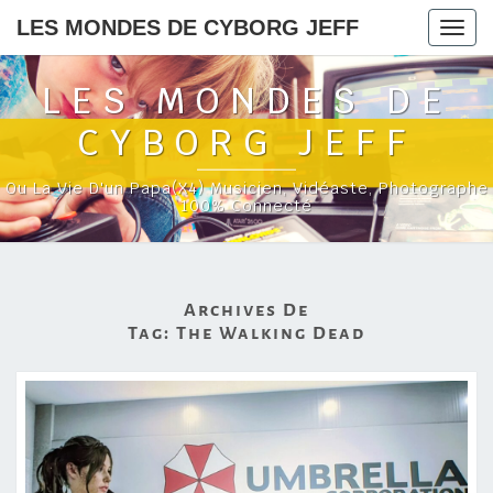
LES MONDES DE CYBORG JEFF
Togg
navig
LES MONDES DE
CYBORG JEFF
Ou La Vie D'un Papa(x4) Musicien, Vidéaste, Photographe
100% Connecté
Archives De
Tag:
The Walking Dead