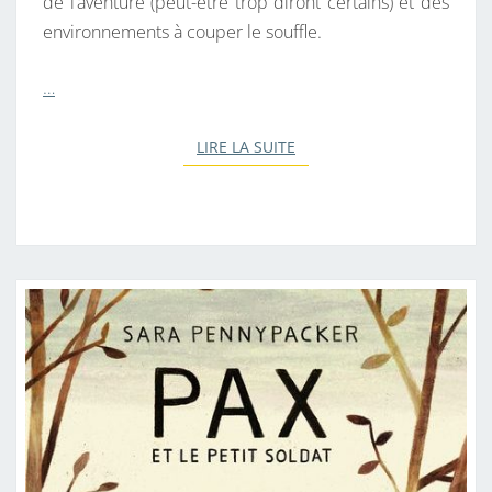
de l’aventure (peut-être trop diront certains) et des
O
environnements à couper le souffle.
Q
U
…
I
C
LIRE LA SUITE
LIRE LA SUITE
H
A
N
G
E
T
O
U
T
.