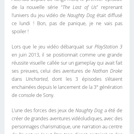
A
I
de la nouvelle série “
The Last of Us
” reprenant
F
R
l’univers du jeu vidéo de
Naughty Dog
était diffusé
U
E
S
ce lundi ! Bon, pas de panique, je ne vais pas
S
spoiler !
,
L
Lors que le jeu vidéo débarquait sur
PlayStation 3
A
en juin 2013, il se positionnait comme une grande
P
réussite visuelle callée sur un gameplay qui avait fait
E
ses preuves, celui des aventures de
Nathan Drake
T
dans
Uncharted
, dont les 3 épisodes s’étaient
I
enchainées depuis le lancement de la 3° génération
T
de console de Sony.
E
I
L’une des forces des jeux de
Naughty Dog
a été de
N
créer de grandes aventures vidéoludiques, avec des
T
personnages charismatique, une narration au centre
R