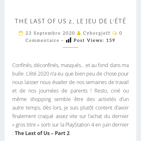
T
THE LAST OF US 2, LE JEU DE L’ÉTÉ
H
E
C
23 Septembre 2020
Cyborgjeff
0
O
L
Commentaire
-
Post Views:
159
M
M
A
E
S
N
T
Confinés, déconfinés, masqués… et au fond dans ma
T
A
I
bulle. L’été 2020 n’a eu que bien peu de chose pour
O
R
nous laisser nous évader de nos semaines de travail
F
E
S
et de nos journées de parents ! Resto, ciné ou
U
même shopping semble être des activités d’un
S
autre temps, dès lors, je suis plutôt content d’avoir
2
finalement craqué assez vite sur l’achat du dernier
,
« gros titre » sorti sur la PlayStation 4 en juin dernier
L
:
The
Last of Us – Part 2
.
E