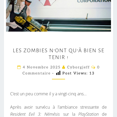
L
LES ZOMBIES N’ONT QU’À BIEN SE
E
TENIR !
S
Z
C
4 Novembre 2025
Cyborgjeff
0
O
O
Commentaire
-
Post Views:
13
M
M
M
E
B
N
T
C’est un peu comme il y a vingt-cinq ans…
I
A
I
E
R
Après avoir survécu à l’ambiance stressante de
S
E
S
Resident Evil 3: Némésis
sur la
PlayStation
de
N