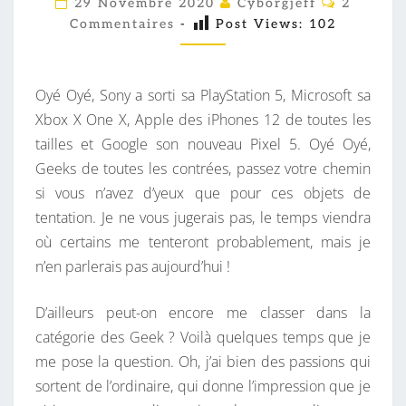
29 Novembre 2020
Cyborgjeff
2
O
E
Commentaires
-
Post Views:
102
M
M
S
E
L
N
T
Oyé Oyé, Sony a sorti sa PlayStation 5, Microsoft sa
E
A
I
Xbox X One X, Apple des iPhones 12 de toutes les
C
R
tailles et Google son nouveau Pixel 5. Oyé Oyé,
T
E
S
Geeks de toutes les contrées, passez votre chemin
U
si vous n’avez d’yeux que pour ces objets de
R
tentation. Je ne vous jugerais pas, le temps viendra
E
où certains me tenteront probablement, mais je
S
n’en parlerais pas aujourd’hui !
P
O
D’ailleurs peut-on encore me classer dans la
U
catégorie des Geek ? Voilà quelques temps que je
R
me pose la question. Oh, j’ai bien des passions qui
2
sortent de l’ordinaire, qui donne l’impression que je
0