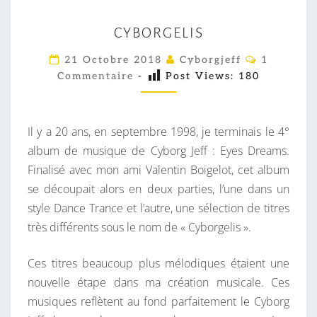
C
CYBORGELIS
Y
B
C
21 Octobre 2018
Cyborgjeff
1
O
O
Commentaire
-
Post Views:
180
M
M
R
E
G
N
T
Il y a 20 ans, en septembre 1998, je terminais le 4°
E
A
I
album de musique de Cyborg Jeff : Eyes Dreams.
L
R
Finalisé avec mon ami Valentin Boigelot, cet album
I
E
S
se découpait alors en deux parties, l’une dans un
S
style Dance Trance et l’autre, une sélection de titres
très différents sous le nom de « Cyborgelis ».
Ces titres beaucoup plus mélodiques étaient une
nouvelle étape dans ma création musicale. Ces
musiques reflètent au fond parfaitement le Cyborg