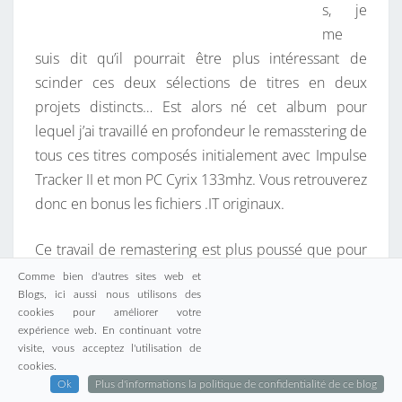
s, je
me
suis dit qu’il pourrait être plus intéressant de
scinder ces deux sélections de titres en deux
projets distincts… Est alors né cet album pour
lequel j’ai travaillé en profondeur le remasstering de
tous ces titres composés initialement avec Impulse
Tracker II et mon PC Cyrix 133mhz. Vous retrouverez
donc en bonus les fichiers .IT originaux.
Ce travail de remastering est plus poussé que pour
les précédents albums « anniversary », j’ai en effet
Comme bien d'autres sites web et
exporté les instruments séparément hors d’Open
Blogs, ici aussi nous utilisons des
cookies pour améliorer votre
Modplug Tracker (merci Elmobo pour l’astuce) afin
expérience web. En continuant votre
de travailler le tout dans Reaper sous les conseils
visite, vous acceptez l'utilisation de
avisés de Spaneo.
cookies.
Ok
Plus d'informations la politique de confidentialité de ce blog