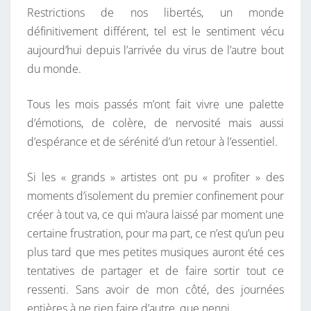
T
Restrictions de nos libertés, un monde
,
A
I
définitivement différent, tel est le sentiment vécu
N
R
aujourd’hui depuis l’arrivée du virus de l’autre bout
O
E
S
du monde.
U
V
Tous les mois passés m’ont fait vivre une palette
E
d’émotions, de colère, de nervosité mais aussi
L
d’espérance et de sérénité d’un retour à l’essentiel.
A
L
Si les « grands » artistes ont pu « profiter » des
B
moments d’isolement du premier confinement pour
U
créer à tout va, ce qui m’aura laissé par moment une
M
certaine frustration, pour ma part, ce n’est qu’un peu
D
plus tard que mes petites musiques auront été ces
E
tentatives de partager et de faire sortir tout ce
C
ressenti. Sans avoir de mon côté, des journées
Y
entières à ne rien faire d’autre, que nenni.