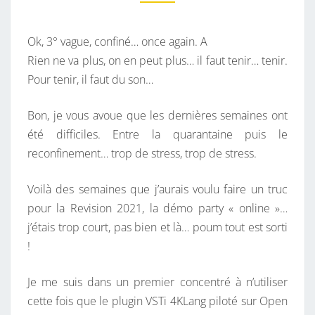
M
R
E
G
N
T
Ok, 3° vague, confiné… once again. A
J
A
I
Rien ne va plus, on en peut plus… il faut tenir… tenir.
E
R
Pour tenir, il faut du son…
F
E
S
F
Bon, je vous avoue que les dernières semaines ont
–
été difficiles. Entre la quarantaine puis le
C
reconfinement… trop de stress, trop de stress.
A
N
Voilà des semaines que j’aurais voulu faire un truc
’
pour la Revision 2021, la démo party « online »…
T
j’étais trop court, pas bien et là… poum tout est sorti
G
!
O
O
Je me suis dans un premier concentré à n’utiliser
U
cette fois que le plugin VSTi 4KLang piloté sur Open
T