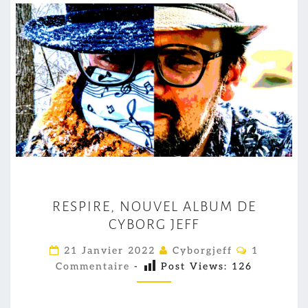
R
RESPIRE, NOUVEL ALBUM DE
E
CYBORG JEFF
S
P
C
21 Janvier 2022
Cyborgjeff
1
O
I
Commentaire
-
Post Views:
126
M
M
R
E
E
N