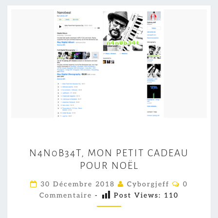
N
N4N0B34T, MON PETIT CADEAU
4
POUR NOËL
N
0
C
30 Décembre 2018
Cyborgjeff
0
O
B
Commentaire
-
Post Views:
110
M
M
3
E