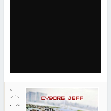
e
solei
l se