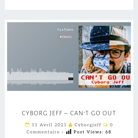
C
CYBORG JEFF – CAN’T GO OUT
Y
B
C
11 Avril 2021
Cyborgjeff
0
O
O
Commentaire
-
Post Views:
68
M