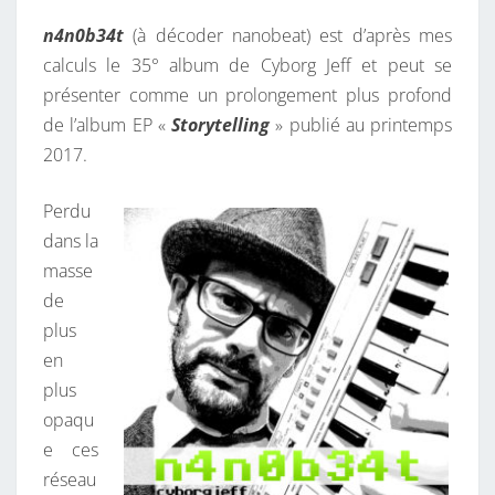
4
N
T
n4n0b34t
(à décoder nanobeat) est d’après mes
T
A
I
calculs le 35° album de Cyborg Jeff et peut se
,
R
présenter comme un prolongement plus profond
M
E
S
de l’album EP «
Storytelling
» publié au printemps
O
2017.
N
P
Perdu
E
dans la
T
masse
I
de
T
plus
C
en
A
plus
D
opaqu
E
e ces
A
réseau
U