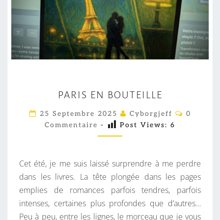
P
PARIS EN BOUTEILLE
A
R
C
25 Septembre 2025
Cyborgjeff
0
O
I
Commentaire
-
Post Views:
6
M
M
S
E
E
N
T
Cet été, je me suis laissé surprendre à me perdre
N
A
I
dans les livres. La tête plongée dans les pages
B
R
emplies de romances parfois tendres, parfois
O
E
S
intenses, certaines plus profondes que d’autres…
U
Peu à peu, entre les lignes, le morceau que je vous
T