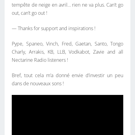
tempête de neige en avril… rien ne va plus. Can’t go
out, can’t go out !
— Thanks for support and inspirations !
Pype, Spaneo, Vinch, Fred, Gaetan, Santo, Tongo
Charly, Arrakis, KB, LLB, Vodkabot, Zavie and all
Nectarine Radio listeners !
Bref, tout cela m’a donné envie d’investir un peu
dans de nouveaux sons !