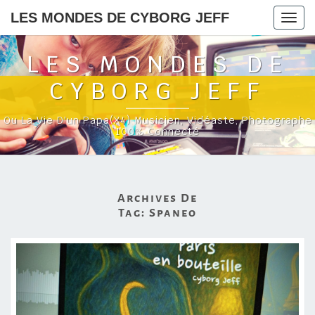
LES MONDES DE CYBORG JEFF
Togg
navig
LES MONDES DE
CYBORG JEFF
Ou La Vie D'un Papa(x4) Musicien, Vidéaste, Photographe
100% Connecté
Archives De
Tag:
Spaneo