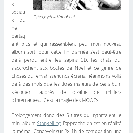
x
P
sociau
O
Cyborg Jeff – Nanobeat
x qui
U
ne
R
partag
N
ent plus et qui rassemblent peu, mon nouveau
O
album sorti pour cette fin d’année s’est peut-être
Ë
déjà perdu entre les sapins 3D, les chats qui
L
s’accrochent aux boules de Noël et ce genre de
choses qui envahissent nos écrans, néanmoins voilà
déjà des mois que les titres majeurs de cet album
s’écoutent auprès de dizaine de milliers
d’internautes… C’est la magie des MOOCs.
Prolongement donc des 6 titres qui rythmaient le
mini-album
Storytelling
, l’approche en est en réalité
la même. Concevoir sur 2x 1h de composition une