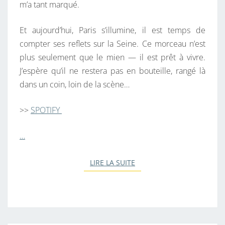
m’a tant marqué.
Et aujourd’hui, Paris s’illumine, il est temps de
compter ses reflets sur la Seine. Ce morceau n’est
plus seulement que le mien — il est prêt à vivre.
J’espère qu’il ne restera pas en bouteille, rangé là
dans un coin, loin de la scène…
>>
SPOTIFY
…
LIRE LA SUITE
LIRE LA SUITE