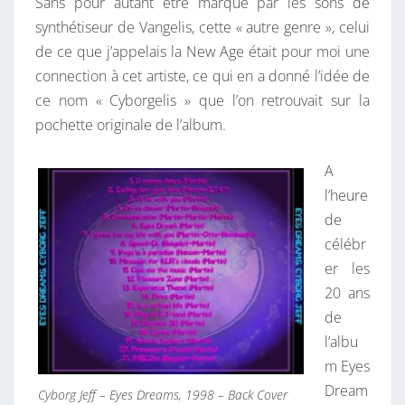
Sans pour autant être marqué par les sons de
synthétiseur de Vangelis, cette « autre genre », celui
de ce que j’appelais la New Age était pour moi une
connection à cet artiste, ce qui en a donné l’idée de
ce nom « Cyborgelis » que l’on retrouvait sur la
pochette originale de l’album.
A
l’heure
de
célébr
er les
20 ans
de
l’albu
m Eyes
Dream
Cyborg Jeff – Eyes Dreams, 1998 – Back Cover