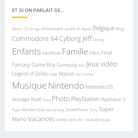
ET SI ON PARLAIT DE…
Belgique
anniversaire
Blog
Album CD
Apple
Amiga
années 80
Commodore 64
Cyborg Jeff
Disney
Enfants
Famille
Final
Films
Facebook
Jeux vidéo
Fantasy
Game Boy
Gameplay
iPad
Legend of Zelda
Maison
Liège
Ma Snorkys
Musique
Nintendo
Nintendo DS
Photo
PlayStation
Noël
Nostalgie
PlayStation 3
Papa
Super
Resident Evil
SmartPhone
Pype
Seraing
Sony
rose
Vacances
Mario
Vidéos
Youtube
Web
Wii
école