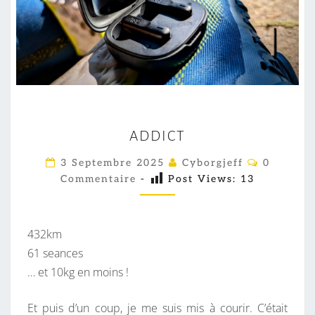
A
ADDICT
D
D
C
3 Septembre 2025
Cyborgjeff
0
O
I
Commentaire
-
Post Views:
13
M
M
C
E
T
N
T
432km
A
I
61 seances
R
… et 10kg en moins !
E
S
Et puis d’un coup, je me suis mis à courir. C’était