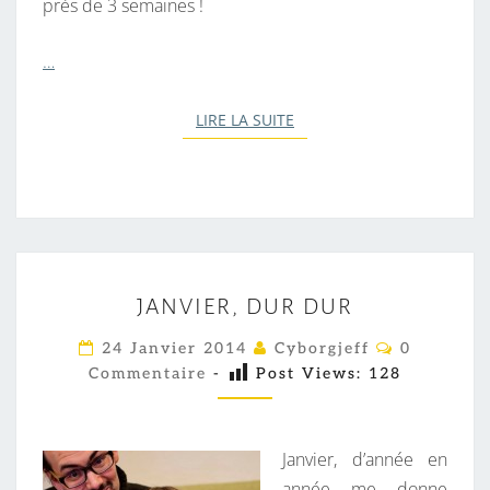
près de 3 semaines !
R
I
…
D
I
LIRE LA SUITE
LIRE LA SUITE
U
M
J
JANVIER, DUR DUR
A
N
C
24 Janvier 2014
Cyborgjeff
0
O
V
Commentaire
-
Post Views:
128
M
M
I
E
E
N
T
Janvier, d’année en
R
A
I
année me donne