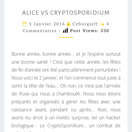
A
ALICE VS CRYPTOSPORIDIUM
L
I
C
5 Janvier 2016
Cyborgjeff
4
O
C
Commentaires
-
Post Views:
330
M
M
E
E
V
N
T
Bonne année, bonne année… et je l’espère surtout
S
A
I
une bonne santé ! C’est que cette année, les fêtes
C
R
de fin d’année ont été particulièrement perturbées !
R
E
S
Nous voici le 2 janvier, et l’on commence tout juste à
Y
sortir la tête de l’eau… Oh non, ce n’est pas l’arrivée
P
de Rose qui nous a chamboulé. Nous nous étions
T
préparés et organisés à gérer les fêtes avec une
O
naissance avant, pendant ou après… Non, nous
S
avons eu droit à un invités surprise, tel un hacker
P
biologique : Le CryptoSporidium… un combat de
O