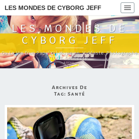
LES MONDES DE CYBORG JEFF
Togg
navig
LES MONDES DE
CYBORG JEFF
Ou La Vie D'un Papa(x4) Musicien, Vidéaste, Photographe
100% Connecté
Archives De
Tag:
Santé