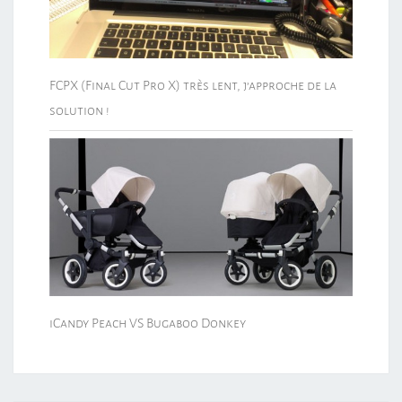
FCPX (Final Cut Pro X) très lent, j’approche de la
solution !
iCandy Peach VS Bugaboo Donkey