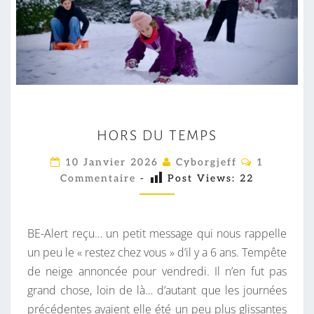
H
HORS DU TEMPS
O
R
C
10 Janvier 2026
Cyborgjeff
1
O
S
Commentaire
-
Post Views:
22
M
M
D
E
U
N
T
BE-Alert reçu… un petit message qui nous rappelle
T
A
I
un peu le « restez chez vous » d’il y a 6 ans. Tempête
E
R
de neige annoncée pour vendredi. Il n’en fut pas
M
E
S
grand chose, loin de là… d’autant que les journées
P
précédentes avaient elle été un peu plus glissantes
S