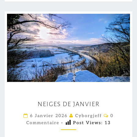
N
NEIGES DE JANVIER
E
I
C
6 Janvier 2026
Cyborgjeff
0
O
G
Commentaire
-
Post Views:
13
M
M
E
E