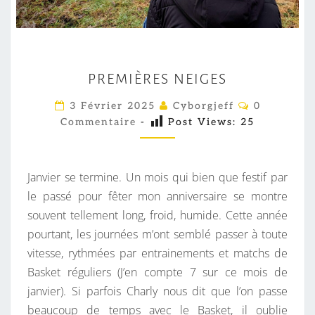
P
PREMIÈRES NEIGES
R
E
C
3 Février 2025
Cyborgjeff
0
O
M
Commentaire
-
Post Views:
25
M
M
I
E
È
N
T
Janvier se termine. Un mois qui bien que festif par
R
A
I
le passé pour fêter mon anniversaire se montre
E
R
souvent tellement long, froid, humide. Cette année
S
E
S
pourtant, les journées m’ont semblé passer à toute
N
vitesse, rythmées par entrainements et matchs de
E
Basket réguliers (J’en compte 7 sur ce mois de
I
janvier). Si parfois Charly nous dit que l’on passe
G
beaucoup de temps avec le Basket, il oublie
E