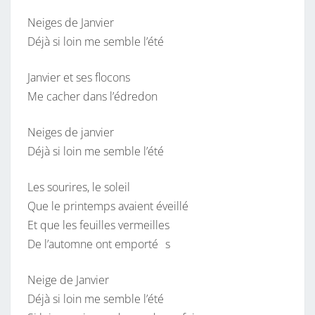
S
N
T
Neiges de Janvier
D
A
I
Déjà si loin me semble l’été
E
R
J
E
S
Janvier et ses flocons
A
Me cacher dans l’édredon
N
V
Neiges de janvier
I
Déjà si loin me semble l’été
E
R
Les sourires, le soleil
Que le printemps avaient éveillé
Et que les feuilles vermeilles
De l’automne ont emporté s
Neige de Janvier
Déjà si loin me semble l’été