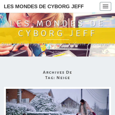
LES MONDES DE CYBORG JEFF
Togg
navig
LES MONDES DE
CYBORG JEFF
Ou La Vie D'un Papa(x4) Musicien, Vidéaste, Photographe
100% Connecté
Archives De
Tag:
Neige