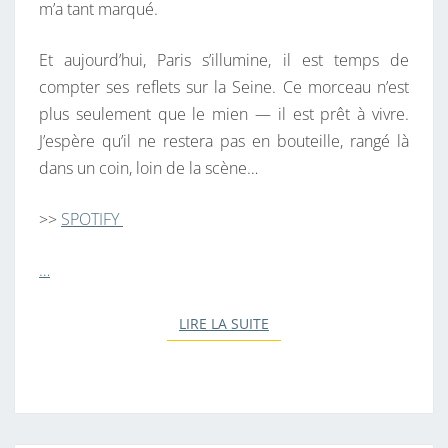
m’a tant marqué.
Et aujourd’hui, Paris s’illumine, il est temps de
compter ses reflets sur la Seine. Ce morceau n’est
plus seulement que le mien — il est prêt à vivre.
J’espère qu’il ne restera pas en bouteille, rangé là
dans un coin, loin de la scène…
>>
SPOTIFY
…
LIRE LA SUITE
LIRE LA SUITE