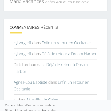
Vacances
Mario
Vidéos
Youtube
Web
Wii
école
COMMENTAIRES RÉCENTS
cyborgjeff
dans
Enfin un retour en Occitanie
cyborgjeff
dans
Déjà de retour à Dream Harbor
Dirk Lardaux
dans
Déjà de retour à Dream
Harbor
Agnès-Lou Baptiste
dans
Enfin un retour en
Occitanie
cj
dans
Muraille de Chine
Comme bien d'autres sites web et
Blogs, ici aussi nous utilisons des