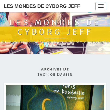
LES MONDES DE CYBORG JEFF
Togg
navig
LES MONDES DE
CYBORG JEFF
Ou La Vie D'un Papa(x4) Musicien, Vidéaste, Photographe
100% Connecté
Archives De
Tag:
Joe Dassin