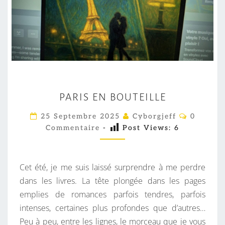
P
PARIS EN BOUTEILLE
A
R
C
25 Septembre 2025
Cyborgjeff
0
O
I
Commentaire
-
Post Views:
6
M
M
S
E
E
N
T
Cet été, je me suis laissé surprendre à me perdre
N
A
I
dans les livres. La tête plongée dans les pages
B
R
emplies de romances parfois tendres, parfois
O
E
S
intenses, certaines plus profondes que d’autres…
U
Peu à peu, entre les lignes, le morceau que je vous
T