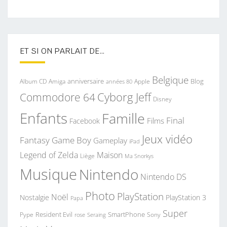
ET SI ON PARLAIT DE…
Belgique
anniversaire
Blog
Album CD
Apple
Amiga
années 80
Commodore 64
Cyborg Jeff
Disney
Enfants
Famille
Final
Films
Facebook
Jeux vidéo
Fantasy
Game Boy
Gameplay
iPad
Legend of Zelda
Maison
Liège
Ma Snorkys
Musique
Nintendo
Nintendo DS
Photo
PlayStation
Noël
Nostalgie
PlayStation 3
Papa
Super
Resident Evil
SmartPhone
Pype
Seraing
Sony
rose