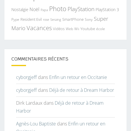
Photo
PlayStation
Noël
Nostalgie
PlayStation 3
Papa
Super
Resident Evil
SmartPhone
Pype
Seraing
Sony
rose
Vacances
Mario
Vidéos
Youtube
Web
Wii
école
COMMENTAIRES RÉCENTS
cyborgjeff
dans
Enfin un retour en Occitanie
cyborgjeff
dans
Déjà de retour à Dream Harbor
Dirk Lardaux
dans
Déjà de retour à Dream
Harbor
Agnès-Lou Baptiste
dans
Enfin un retour en