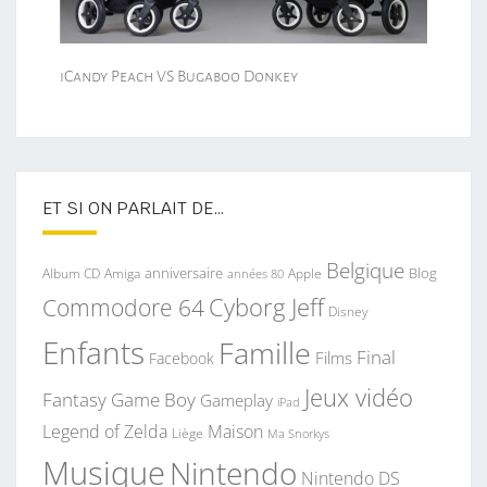
iCandy Peach VS Bugaboo Donkey
ET SI ON PARLAIT DE…
Belgique
anniversaire
Blog
Album CD
Apple
Amiga
années 80
Commodore 64
Cyborg Jeff
Disney
Enfants
Famille
Final
Films
Facebook
Jeux vidéo
Fantasy
Game Boy
Gameplay
iPad
Legend of Zelda
Maison
Liège
Ma Snorkys
Musique
Nintendo
Nintendo DS