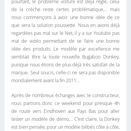
pourtant, le problème voiture est déjà réglé, celui
V
de la crèche reste certes problématique,… mais
S
nous commençons à avoir une bonne idée de ce
B
que sera la solution poussette. Nous en avons déjà
U
regardées pas mal sur le Net, il y a sur Youtube pas
G
mal de vidéo permettant de se faire une bonne
A
idée des produits. Le modèle par excellence me
B
semblait être la toute nouvelle Bugaboo Donkey,
O
puisque nous étions de plus déjà très satisfait de la
O
marque. Seul soucis, celle-ci ne sera pas disponible
D
mondialement avant la fin 2011…
O
N
Après de nombreux échanges avec le constructeur,
K
nous partions donc ce weekend pour presque 4h
E
de route vers Eindhoven aux Pays Bas pour aller
Y
tester un modèle de démo,… C’est claire, la Donkey
est bien pensée, pour un modèle bébés côte à côte,