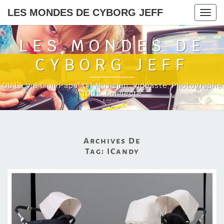
LES MONDES DE CYBORG JEFF
Togg
navig
LES MONDES DE
CYBORG JEFF
Ou La Vie D'un Papa(x4) Musicien, Vidéaste, Photographe
100% Connecté
Archives De
Tag:
ICandy