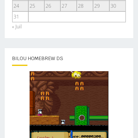
24
25
26
27
28
29
30
31
« Juil
BILOU HOMEBREW DS