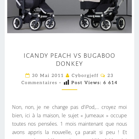
I
ICANDY PEACH VS BUGABOO
C
DONKEY
A
N
C
30 Mai 2011
Cyborgjeff
23
O
D
Commentaires
-
Post Views:
6 614
M
M
Y
E
P
N
T
Non, non, je ne change pas d’iPod,… croyez moi
E
A
I
bien, ici à la maison, le sujet « Jumeaux » occupe
A
R
toutes nos pensées. 1 mois maintenant que nous
C
E
S
avons appris la nouvelle, ça parait si peu ! Et
H