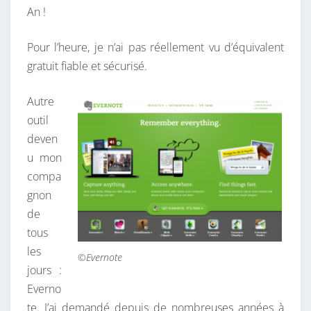
An !
Pour l’heure, je n’ai pas réellement vu d’équivalent
gratuit fiable et sécurisé.
Autre
outil
deven
u mon
compa
gnon
de
tous
les
©Evernote
jours :
Everno
te. J’ai demandé depuis de nombreuses années à