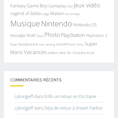
Jeux vidéo
Fantasy
Game Boy
Gameplay
iPad
Legend of Zelda
Maison
Liège
Ma Snorkys
Musique
Nintendo
Nintendo DS
Photo
PlayStation
Noël
Nostalgie
PlayStation 3
Papa
Super
Resident Evil
SmartPhone
Pype
Seraing
Sony
rose
Vacances
Mario
Vidéos
Youtube
Web
Wii
école
COMMENTAIRES RÉCENTS
cyborgjeff
dans
Enfin un retour en Occitanie
cyborgjeff
dans
Déjà de retour à Dream Harbor