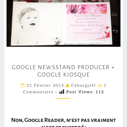
G
GOOGLE NEWSSTAND PRODUCER +
O
GOOGLE KIOSQUE
O
G
C
21 Février 2014
Cyborgjeff
1
O
L
Commentaire
-
Post Views:
112
M
M
E
E
N
N
T
E
A
Non, Google Reader, n’est pas vraiment
I
W
R