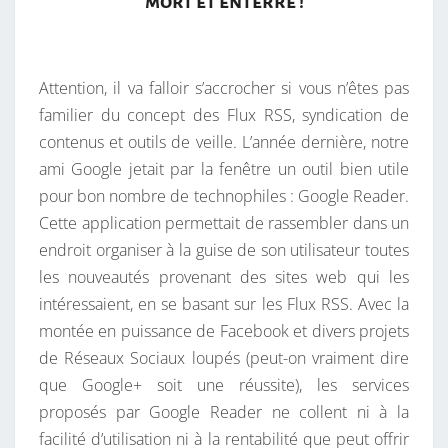
mort et enterré !
S
E
S
S
T
Attention, il va falloir s’accrocher si vous n’êtes pas
A
familier du concept des Flux RSS, syndication de
N
contenus et outils de veille. L’année dernière, notre
D
ami Google jetait par la fenêtre un outil bien utile
P
pour bon nombre de technophiles : Google Reader.
R
Cette application permettait de rassembler dans un
O
endroit organiser à la guise de son utilisateur toutes
D
les nouveautés provenant des sites web qui les
U
intéressaient, en se basant sur les Flux RSS. Avec la
C
montée en puissance de Facebook et divers projets
E
de Réseaux Sociaux loupés (peut-on vraiment dire
R
que Google+ soit une réussite), les services
+
proposés par Google Reader ne collent ni à la
G
facilité d’utilisation ni à la rentabilité que peut offrir
O