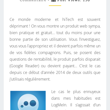
N
Commentaire
-
Post Views:
150
M
M
T
E
E
N
T
Ce monde moderne et hiTech est souvent
N
A
I
déprimant ! On vous montre un produit web sympa,
A
R
bien pratique et gratuit… tout du moins pour une
N
E
S
bonne partie de son utilisation. Vous l’investiguez,
T
vous vous l’appropriez et il devient parfois même un
,
de vos fidèles compagnons. Puis, se posent des
C
questions de rentabilité, le produit parfois disparait
’
(Google Reader) ou devient payant… C’est le cas
E
depuis ce début d’année 2014 de deux outils que
S
j’utilisais régulièrement.
T
P
Le cas le plus ennuyeux
A
dans mes habitudes est
Y
LogMeIn. Il s’agissait d’un
A