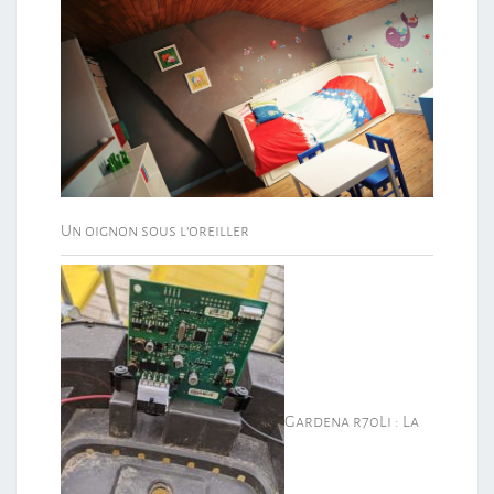
Un oignon sous l’oreiller
Gardena r70Li : La