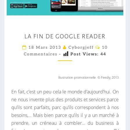
L
LA FIN DE GOOGLE READER
A
F
C
18 Mars 2013
Cyborgjeff
10
O
I
Commentaires
-
Post Views:
44
M
M
N
E
D
N
T
E
Illustration promotionnelle © Feedly, 2013
A
I
G
R
En fait, c’est un peu cela le monde d’aujourd’hui. On
O
E
S
ne nous invente plus des produits et services parce
O
qu’ils sont parfaits, parc qu’ils correspondent à nos
G
besoins,… Mais bien parce qu’ils il y a un marché à
L
prendre, un créneau à combler… du business à
E