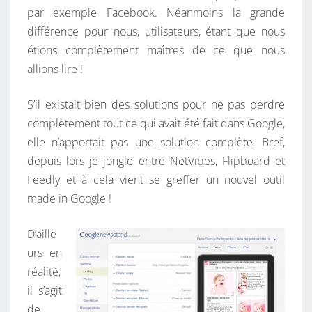
par exemple Facebook. Néanmoins la grande
O
différence pour nous, utilisateurs, étant que nous
G
étions complètement maîtres de ce que nous
L
allions lire !
E
K
S’il existait bien des solutions pour ne pas perdre
I
complètement tout ce qui avait été fait dans Google,
O
elle n’apportait pas une solution complète. Bref,
S
depuis lors je jongle entre NetVibes, Flipboard et
Q
Feedly et à cela vient se greffer un nouvel outil
U
made in Google !
E
D’aille
urs en
réalité,
il s’agit
de