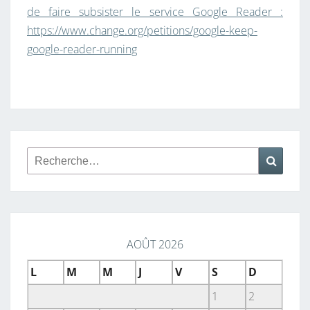
de faire subsister le service Google Reader :
https://www.change.org/petitions/google-keep-
google-reader-running
Rechercher :
Reche
AOÛT 2026
L
M
M
J
V
S
D
1
2