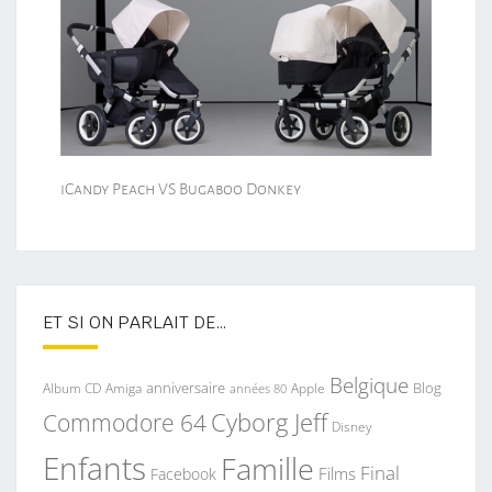
iCandy Peach VS Bugaboo Donkey
ET SI ON PARLAIT DE…
Belgique
anniversaire
Blog
Album CD
Apple
Amiga
années 80
Commodore 64
Cyborg Jeff
Disney
Enfants
Famille
Final
Films
Facebook