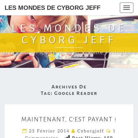
LES MONDES DE CYBORG JEFF
Togg
navig
LES MONDES DE
CYBORG JEFF
Ou La Vie D'un Papa(x4) Musicien, Vidéaste, Photographe
100% Connecté
Archives De
Tag:
Google Reader
M
MAINTENANT, C’EST PAYANT !
A
I
C
25 Février 2014
Cyborgjeff
1
O