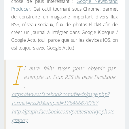
chose de plus intéressant :
Google NewsStand
Producer
. Cet outil tournant sous Chrome, permet
de construire un magasine important divers flux
RSS, réseau sociaux, flux de photos FlickR afin de
créer un Journal à intégrer dans Google Kiosque /
Google Actu (oui, parce que sur les devices iOS, on
est toujours avec Google Actu.)
I
l aura fallu ruser pour obtenir par
exemple un Flux RSS de page Facebook
:
https://www.facebook.com/feeds/page.php?
format=rss20&amp;id=
178466678787
http://graph.facebook.com/petitesnorkysphoto
graphy