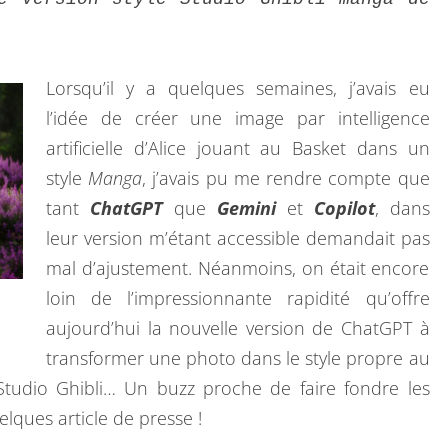
N
S
T
A
A
I
R
U
Lorsqu’il y a quelques semaines, j’avais eu
E
C
S
l’idée de créer une image par intelligence
E
artificielle d’Alice jouant au Basket dans un
G
style
Manga
, j’avais pu me rendre compte que
H
tant
ChatGPT
que
Gemini
et
Copilot
, dans
I
leur version m’étant accessible demandait pas
B
mal d’ajustement. Néanmoins, on était encore
L
loin de l’impressionnante rapidité qu’offre
I
aujourd’hui la nouvelle version de ChatGPT à
transformer une photo dans le style propre au
 Studio Ghibli… Un buzz proche de faire fondre les
lques article de presse !