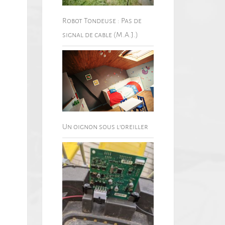
Robot Tondeuse : Pas de
signal de cable (M.A.J.)
Un oignon sous l’oreiller