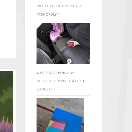
vieille édition belge du
Monopoly ?
4 enfants dans une
voiture compacte à petit
budget !