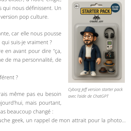
P
qui nous définissent. Un
A
version pop culture.
C
K
nte, car elle nous pousse
–
 qui suis-je vraiment ?
E
re en avant pour dire “ça,
N
ume de ma personnalité, de
Q
U
fférent ?
Ê
Cyborg Jeff version starter pack
T
aurais même pas eu besoin
avec l’aide de ChatGPT
E
jourd’hui, mais pourtant,
D
 pas beaucoup changé :
’
ouche geek, un rappel de mon attrait pour la photo…
I