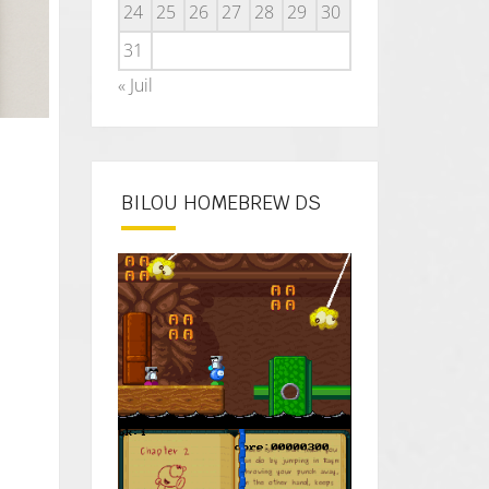
24
25
26
27
28
29
30
31
« Juil
BILOU HOMEBREW DS