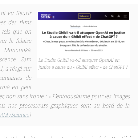
ont vu fleurir
ées des films
, tels que
on
ur la falaise
se Mononoké
.
escence, Sam
Le Studio Ghibli va-t-il attaquer OpenAI en
justice à cause du « Ghibli effect » de ChatGPT ?
, a réagi sur
centaines de
ormé en petit
er, non sans ironie : «
L’enthousiasme pour les images
is nos processeurs graphiques sont au bord de la
stMyScience
)