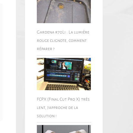
Gardena r70Li : La lumière
rouge clignote, comment
réparer ?
FCPX (Final Cut Pro X) très
lent, j’approche de la
solution !