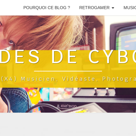
POURQUOI CE BLOG ?
RETROGAMER
MUSI
DES DE CYB
a(x4) Musicien, Vidéaste, Photog