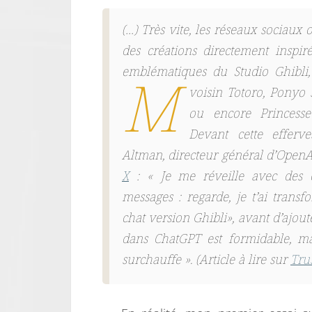
(…) Très vite, les réseaux sociaux 
des créations directement inspir
emblématiques du Studio Ghibli
M
voisin Totoro
,
Ponyo s
ou encore
Princes
Devant cette efferv
Altman, directeur général d’OpenAI
X
: «
Je me réveille avec des 
messages : regarde, je t’ai transf
chat version Ghibli
», avant d’ajout
dans ChatGPT est formidable, ma
surchauffe
». (Article à lire sur
Tru