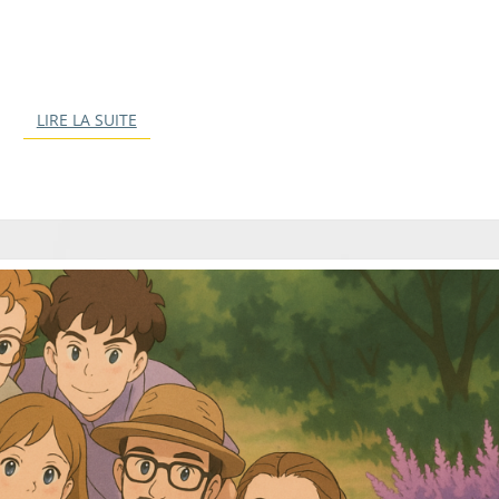
D
E
N
T
LIRE LA SUITE
LIRE LA SUITE
I
T
É
?