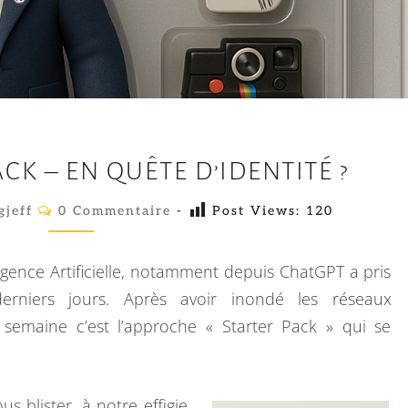
M
CK – EN QUÊTE D’IDENTITÉ ?
O
N
C
gjeff
0 Commentaire
-
Post Views:
120
O
S
M
M
T
E
igence Artificielle, notamment depuis ChatGPT a pris
N
A
T
rniers jours. Après avoir inondé les réseaux
A
R
te semaine c’est l’approche « Starter Pack » qui se
I
R
T
E
E
S
R
us blister, à notre effigie,