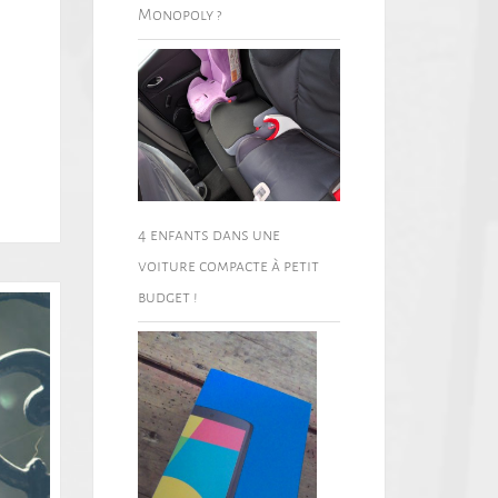
Monopoly ?
4 enfants dans une
voiture compacte à petit
budget !