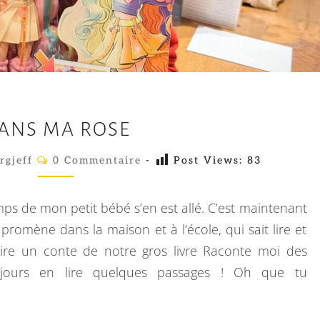
8
 ANS MA ROSE
A
N
C
rgjeff
0 Commentaire
-
Post Views:
83
O
S
M
M
M
E
mps de mon petit bébé s’en est allé. C’est maintenant
N
A
T
 promène dans la maison et à l’école, qui sait lire et
A
R
lire un conte de notre gros livre Raconte moi des
I
R
O
oujours en lire quelques passages ! Oh que tu
E
S
S
E