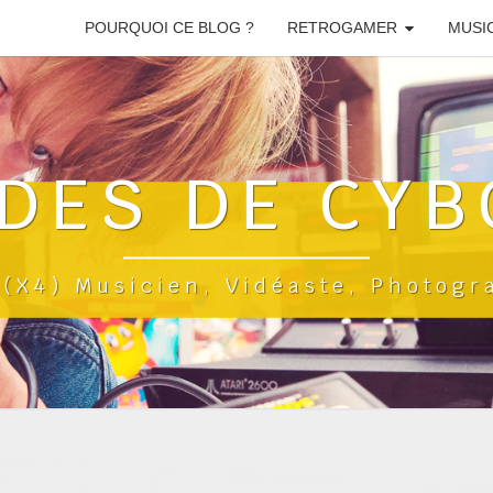
POURQUOI CE BLOG ?
RETROGAMER
MUSI
DES DE CYB
a(x4) Musicien, Vidéaste, Photog