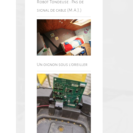
Robot Tondeuse : Pas de
signal de cable (M.A.J.)
Un oignon sous l’oreiller