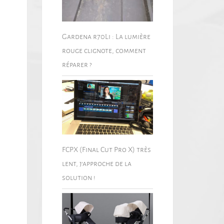
Gardena r70Li : La lumière
rouge clignote, comment
réparer ?
FCPX (Final Cut Pro X) très
lent, j’approche de la
solution !