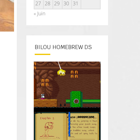
27
28
29
30
31
« Juin
BILOU HOMEBREW DS