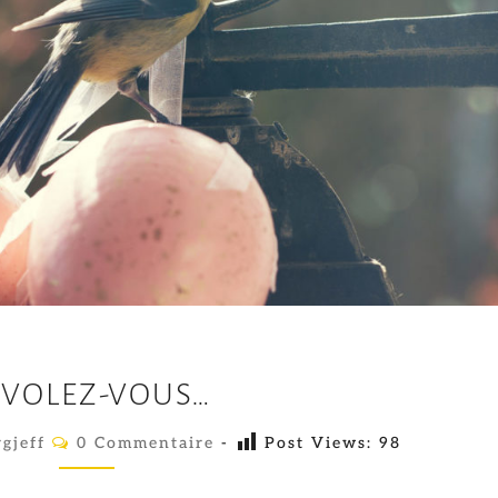
E
VOLEZ-VOUS…
N
V
C
gjeff
0 Commentaire
-
Post Views:
98
O
O
M
M