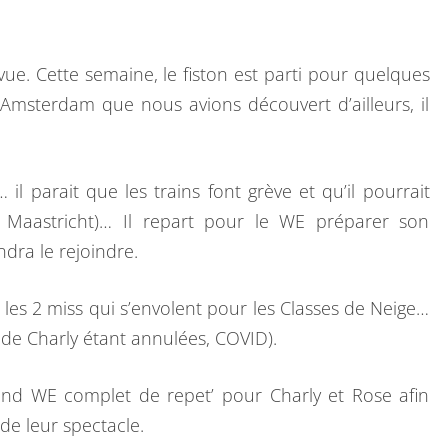
L
E
N
E
T
A
Z
ue. Cette semaine, le fiston est parti pour quelques
I
R
-
 Amsterdam que nous avions découvert d’ailleurs, il
E
V
S
O
U
 il parait que les trains font grève et qu’il pourrait
S
à Maastricht)… Il repart pour le WE préparer son
…
dra le rejoindre.
 les 2 miss qui s’envolent pour les Classes de Neige…
s de Charly étant annulées, COVID).
ond WE complet de repet’ pour Charly et Rose afin
de leur spectacle.