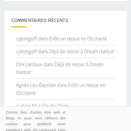
Photo
PlayStation
Noël
Nostalgie
PlayStation 3
Papa
Super
Resident Evil
SmartPhone
Pype
Seraing
Sony
rose
Vacances
Mario
Vidéos
Youtube
Web
Wii
école
COMMENTAIRES RÉCENTS
cyborgjeff
dans
Enfin un retour en Occitanie
cyborgjeff
dans
Déjà de retour à Dream Harbor
Dirk Lardaux
dans
Déjà de retour à Dream
Harbor
Comme bien d'autres sites web et
Blogs, ici aussi nous utilisons des
Agnès-Lou Baptiste
dans
Enfin un retour en
cookies pour améliorer votre
expérience web. En continuant votre