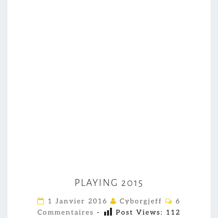
P
PLAYING 2015
L
A
C
1 Janvier 2016
Cyborgjeff
6
O
Y
Commentaires
-
Post Views:
112
M