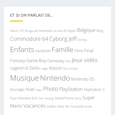
iCandy Peach VS Bugaboo Donkey
ET SI ON PARLAIT DE…
Belgique
anniversaire
Blog
Album CD
Apple
Amiga
années 80
Commodore 64
Cyborg Jeff
Disney
Enfants
Famille
Final
Films
Facebook
Jeux vidéo
Fantasy
Game Boy
Gameplay
iPad
Legend of Zelda
Maison
Liège
Ma Snorkys
Musique
Nintendo
Nintendo DS