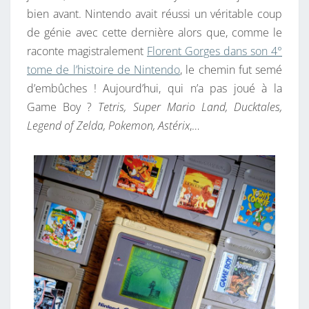
bien avant. Nintendo avait réussi un véritable coup
E
de génie avec cette dernière alors que, comme le
T
raconte magistralement
Florent Gorges dans son 4°
G
tome de l’histoire de Nintendo
, le chemin fut semé
A
d’embûches ! Aujourd’hui, qui n’a pas joué à la
M
Game Boy ?
Tetris, Super Mario Land, Ducktales,
E
Legend of Zelda, Pokemon, Astérix
,…
M
A
S
T
E
R