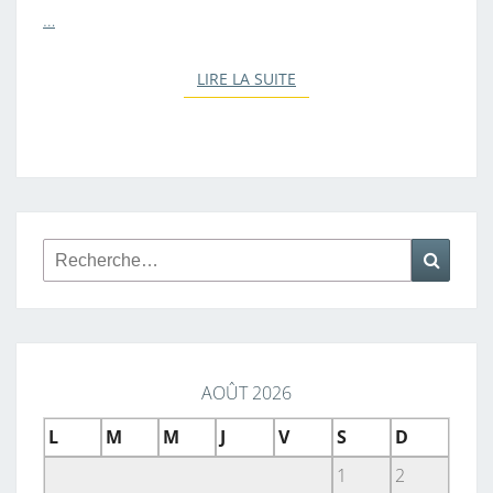
…
LIRE LA SUITE
LIRE LA SUITE
Rechercher :
Reche
AOÛT 2026
L
M
M
J
V
S
D
1
2