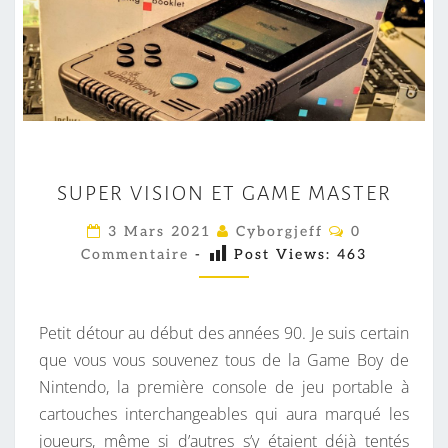
S
SUPER VISION ET GAME MASTER
U
P
C
3 Mars 2021
Cyborgjeff
0
O
E
Commentaire
-
Post Views:
463
M
M
R
E
V
N
T
Petit détour au début des années 90. Je suis certain
I
A
I
que vous vous souvenez tous de la Game Boy de
S
R
Nintendo, la première console de jeu portable à
I
E
S
cartouches interchangeables qui aura marqué les
O
joueurs, même si d’autres s’y étaient déjà tentés
N