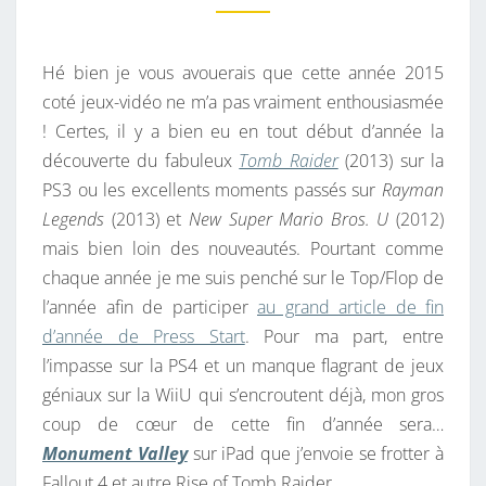
M
I
E
N
N
T
Hé bien je vous avouerais que cette année 2015
G
A
I
coté jeux-vidéo ne m’a pas vraiment enthousiasmée
2
R
! Certes, il y a bien eu en tout début d’année la
0
E
S
découverte du fabuleux
Tomb Raider
(2013) sur la
1
PS3 ou les excellents moments passés sur
Rayman
5
Legends
(2013) et
New Super Mario Bros. U
(2012)
mais bien loin des nouveautés. Pourtant comme
chaque année je me suis penché sur le Top/Flop de
l’année afin de participer
au grand article de fin
d’année de Press Start
. Pour ma part, entre
l’impasse sur la PS4 et un manque flagrant de jeux
géniaux sur la WiiU qui s’encroutent déjà, mon gros
coup de cœur de cette fin d’année sera…
Monument Valley
sur iPad que j’envoie se frotter à
Fallout 4 et autre Rise of Tomb Raider.