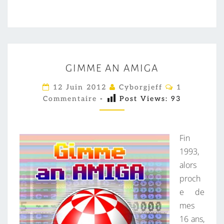
G
GIMME AN AMIGA
I
M
C
12 Juin 2012
Cyborgjeff
1
O
M
Commentaire
-
Post Views:
93
M
M
E
E
A
N
T
Fin
N
A
I
1993,
A
R
alors
M
E
S
proch
I
e de
G
mes
A
16 ans,