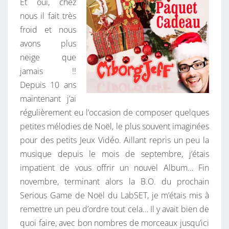
Et oui, chez
L
E
S
nous il fait très
,
froid et nous
V
avons plus
I
neige que
T
jamais !!
E
Depuis 10 ans
V
maintenant j’ai
I
régulièrement eu l’occasion de composer quelques
T
petites mélodies de Noël, le plus souvent imaginées
E
pour des petits Jeux Vidéo. Aillant repris un peu la
M
musique depuis le mois de septembre, j’étais
O
impatient de vous offrir un nouvel Album… Fin
N
novembre, terminant alors la B.O. du prochain
C
Serious Game de Noël du LabSET, je m’étais mis à
A
remettre un peu d’ordre tout cela… Il y avait bien de
D
quoi faire, avec bon nombres de morceaux jusqu’ici
E