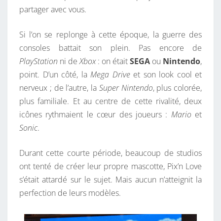
partager avec vous.
T
T
Si l’on se replonge à cette époque, la guerre des
R
consoles battait son plein. Pas encore de
O
PlayStation
ni de
Xbox
: on était
SEGA
ou
Nintendo
,
P
point. D’un côté, la
Mega Drive
et son look cool et
P
nerveux ; de l’autre, la
Super Nintendo
, plus colorée,
R
plus familiale. Et au centre de cette rivalité, deux
E
icônes rythmaient le cœur des joueurs :
Mario
et
S
Sonic
.
S
É
Durant cette courte période, beaucoup de studios
D
ont tenté de créer leur propre mascotte, Pix’n Love
E
s’était attardé sur le sujet. Mais aucun n’atteignit la
D
perfection de leurs modèles.
É
T