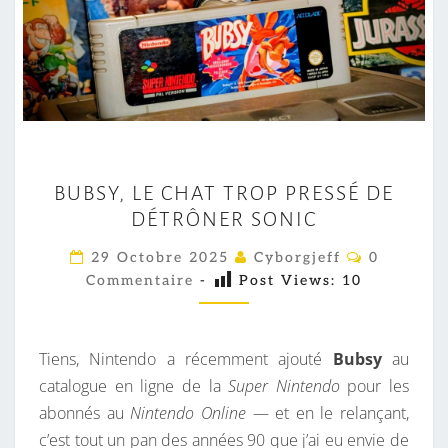
B
BUBSY, LE CHAT TROP PRESSÉ DE
U
DÉTRÔNER SONIC
B
S
C
29 Octobre 2025
Cyborgjeff
0
O
Y
Commentaire
-
Post Views:
10
M
M
,
E
L
N
T
Tiens, Nintendo a récemment ajouté
Bubsy
au
E
A
I
catalogue en ligne de la
Super Nintendo
pour les
C
R
abonnés au
Nintendo Online
— et en le relançant,
H
E
S
c’est tout un pan des années 90 que j’ai eu envie de
A