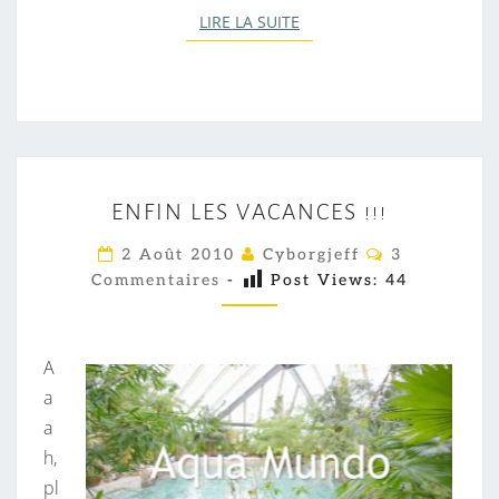
LIRE LA SUITE
LIRE LA SUITE
E
ENFIN LES VACANCES !!!
N
F
C
2 Août 2010
Cyborgjeff
3
O
I
Commentaires
-
Post Views:
44
M
M
N
E
L
N
T
A
E
A
I
a
S
R
a
V
E
S
h,
A
pl
C