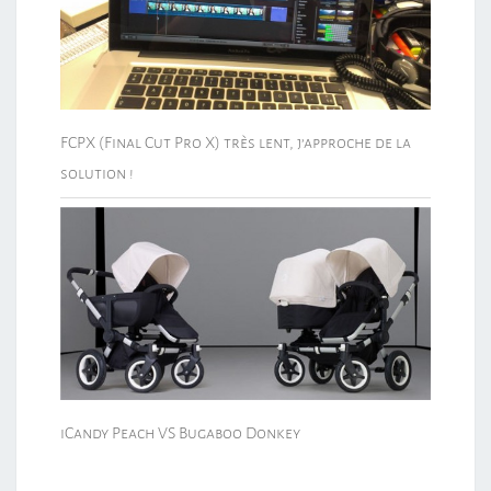
FCPX (Final Cut Pro X) très lent, j’approche de la
solution !
iCandy Peach VS Bugaboo Donkey