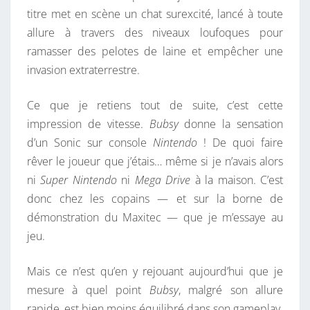
titre met en scène un chat surexcité, lancé à toute
allure à travers des niveaux loufoques pour
ramasser des pelotes de laine et empêcher une
invasion extraterrestre.
Ce que je retiens tout de suite, c’est cette
impression de vitesse.
Bubsy
donne la sensation
d’un Sonic sur console
Nintendo
! De quoi faire
rêver le joueur que j’étais… même si je n’avais alors
ni
Super Nintendo
ni
Mega Drive
à la maison. C’est
donc chez les copains — et sur la borne de
démonstration du Maxitec — que je m’essaye au
jeu.
Mais ce n’est qu’en y rejouant aujourd’hui que je
mesure à quel point
Bubsy
, malgré son allure
rapide, est bien moins équilibré dans son gameplay.