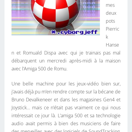
mes
deux
pots
Pierric
k
Hanse
n et Romuald Dispa avec qui je trainais pas mal
débarquent un mercredi après-midi à la maison
avec l’Amiga 500 de Romu.
Une belle machine pour les jeux-vidéo bien sur,
j’avais déjà pu m’en rendre compte sur la bécane de
Bruno Devalkeneer et dans les magasines Gen4 et
Joystick… mais ce n’était pas vraiment ce qui nous
intéressait ce jour là. L’amiga 500 et sa technologie
audio avait permis à bien des musiciens de faire
des merveilles avec des logiciels de SoundTracking,