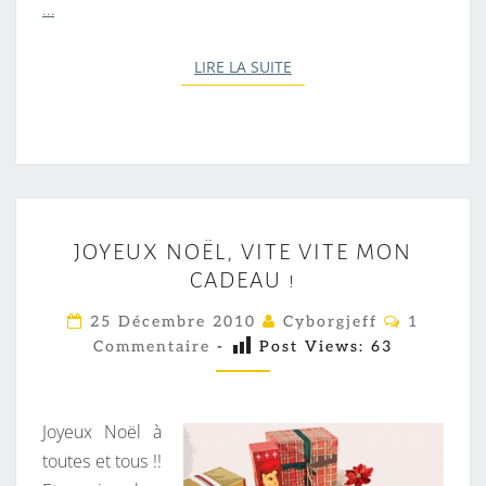
…
LIRE LA SUITE
LIRE LA SUITE
J
JOYEUX NOËL, VITE VITE MON
O
CADEAU !
Y
E
C
25 Décembre 2010
Cyborgjeff
1
O
U
Commentaire
-
Post Views:
63
M
M
X
E
N
N
T
Joyeux Noël à
O
A
I
toutes et tous !!
Ë
R