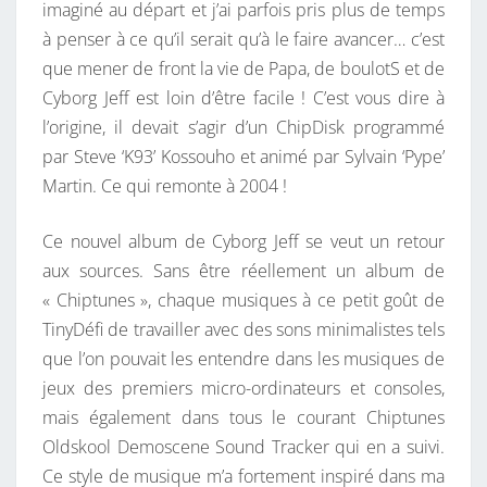
imaginé au départ et j’ai parfois pris plus de temps
:
à penser à ce qu’il serait qu’à le faire avancer… c’est
W
que mener de front la vie de Papa, de boulotS et de
E
Cyborg Jeff est loin d’être facile ! C’est vous dire à
L
l’origine, il devait s’agir d’un ChipDisk programmé
C
par Steve ‘K93’ Kossouho et animé par Sylvain ‘Pype’
O
Martin. Ce qui remonte à 2004 !
M
E
Ce nouvel album de Cyborg Jeff se veut un retour
T
aux sources. Sans être réellement un album de
O
« Chiptunes », chaque musiques à ce petit goût de
M
TinyDéfi de travailler avec des sons minimalistes tels
Y
que l’on pouvait les entendre dans les musiques de
T
jeux des premiers micro-ordinateurs et consoles,
I
mais également dans tous le courant Chiptunes
N
Oldskool Demoscene Sound Tracker qui en a suivi.
Y
Ce style de musique m’a fortement inspiré dans ma
W