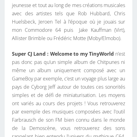
jeunesse et tout au long de mes créations musicales
O
avec des artistes tels que Rob Hubbard, Chris
R
Huelsbeck, Jeroen Tel à l’époque où je jouais sur
L
mon Commodore 64 puis Jake Kauffman (Virt),
D
Allister Brimble ou Frédéric Motte (Moby/Elmobo).
Super CJ Land : Welcome to my TinyWorld
n’est
pas donc pas qu’un simple album de Chitpunes ni
même un album uniquement composé avec un
GameBoy par exemple, c’est un voyage plus large au
pays de Cyborg Jeff autour de toutes ces sonorités
simples et de défi de miniaturisation. Les moyens
ont variés au cours des projets ! Vous retrouverez
par exemple des musiques composées avec l’outil
Farbrausch de son FM bien connu dans le monde
de la Demoscène, vous retrouverez des sons
rappelant bien entendu l’univers du mythique C64,