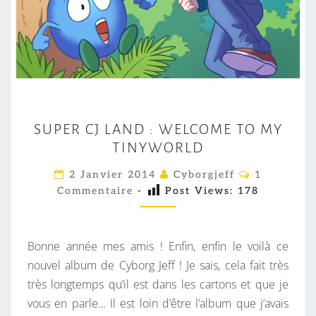
S
SUPER CJ LAND : WELCOME TO MY
U
TINYWORLD
P
E
C
2 Janvier 2014
Cyborgjeff
1
O
R
Commentaire
-
Post Views:
178
M
M
C
E
J
N
T
Bonne année mes amis ! Enfin, enfin le voilà ce
L
A
I
nouvel album de Cyborg Jeff ! Je sais, cela fait très
A
R
très longtemps qu’il est dans les cartons et que je
N
E
S
vous en parle… Il est loin d’être l’album que j’avais
D