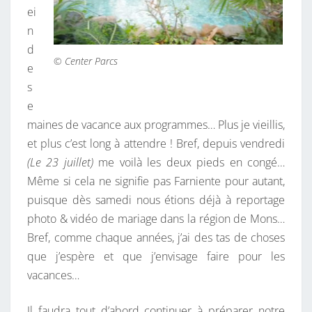
ei
A
n
N
d
C
© Center Parcs
e
E
s
S
e
!
maines de vacance aux programmes… Plus je vieillis,
!
et plus c’est long à attendre ! Bref, depuis vendredi
!
(Le 23 juillet)
me voilà les deux pieds en congé…
Même si cela ne signifie pas Farniente pour autant,
puisque dès samedi nous étions déjà à reportage
photo & vidéo de mariage dans la région de Mons…
Bref, comme chaque années, j’ai des tas de choses
que j’espère et que j’envisage faire pour les
vacances…
Il faudra tout d’abord continuer à préparer notre