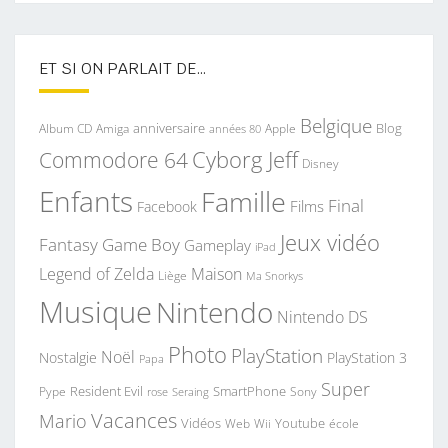
ET SI ON PARLAIT DE…
Belgique
anniversaire
Blog
Album CD
Apple
Amiga
années 80
Commodore 64
Cyborg Jeff
Disney
Enfants
Famille
Final
Films
Facebook
Jeux vidéo
Fantasy
Game Boy
Gameplay
iPad
Legend of Zelda
Maison
Liège
Ma Snorkys
Musique
Nintendo
Nintendo DS
Photo
PlayStation
Noël
Nostalgie
PlayStation 3
Papa
Super
Resident Evil
SmartPhone
Pype
Seraing
Sony
rose
Vacances
Mario
Vidéos
Youtube
Web
Wii
école