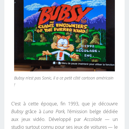
R
Ô
N
E
R
S
O
N
I
C
Bubsy n’est pas Sonic, il a ce petit côté cartoon américain
!
C’est à cette époque, fin 1993, que je découvre
Bubsy
grâce à
Luna Park,
l’émission belge dédiée
aux jeux vidéo. Développé par
Accolade
— un
studio surtout connu pour ses jeux de voitures — le