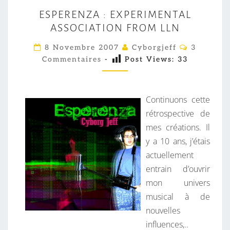
E
ESPERENZA : EXPERIMENTAL
S
ASSOCIATION FROM LLN
P
E
C
8 Novembre 2007
Cyborgjeff
3
O
R
Commentaires
-
Post Views:
33
M
M
E
E
N
N
T
Continuons cette
Z
A
I
rétrospective de
A
R
mes créations. Il
:
E
S
y a 10 ans, j’étais
E
actuellement
X
entrain d’ouvrir
P
mon univers
E
musical à de
R
nouvelles
I
influences,..
M