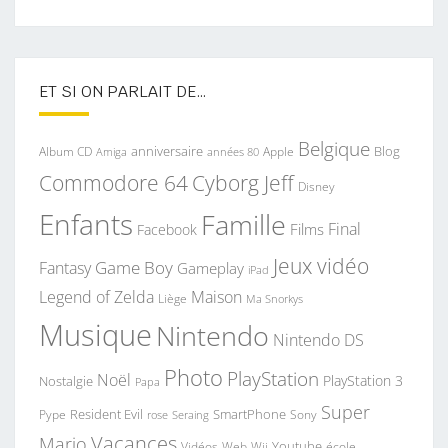
ET SI ON PARLAIT DE…
Belgique
anniversaire
Blog
Album CD
Apple
Amiga
années 80
Commodore 64
Cyborg Jeff
Disney
Enfants
Famille
Final
Films
Facebook
Jeux vidéo
Game Boy
Fantasy
Gameplay
iPad
Legend of Zelda
Maison
Liège
Ma Snorkys
Musique
Nintendo
Nintendo DS
Photo
PlayStation
Noël
PlayStation 3
Nostalgie
Papa
Super
Resident Evil
SmartPhone
Pype
Seraing
Sony
rose
Vacances
Mario
Youtube
Vidéos
Web
Wii
école