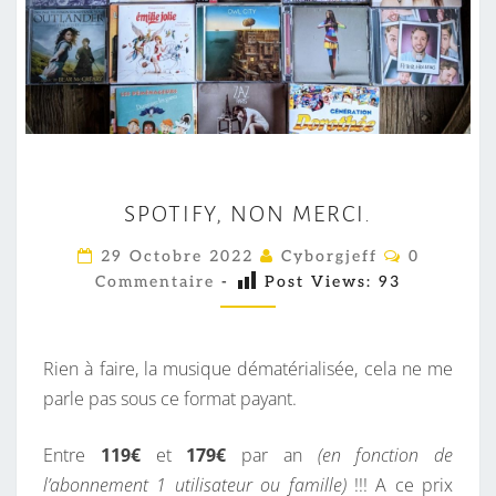
S
SPOTIFY, NON MERCI.
P
O
C
29 Octobre 2022
Cyborgjeff
0
O
T
Commentaire
-
Post Views:
93
M
M
I
E
F
N
T
Rien à faire, la musique dématérialisée, cela ne me
Y
A
I
parle pas sous ce format payant.
,
R
N
E
S
Entre
119€
et
179€
par an
(en fonction de
O
l’abonnement 1 utilisateur ou famille)
!!! A ce prix
N