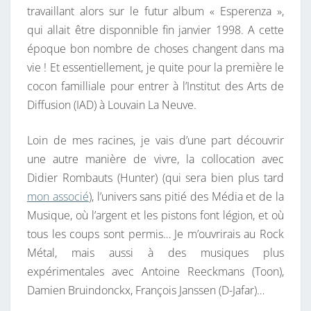
travaillant alors sur le futur album « Esperenza »,
E
qui allait être disponnible fin janvier 1998. A cette
N
époque bon nombre de choses changent dans ma
T
vie ! Et essentiellement, je quite pour la première le
A
cocon familliale pour entrer à l’Institut des Arts de
L
Diffusion (IAD) à Louvain La Neuve.
A
S
Loin de mes racines, je vais d’une part découvrir
S
une autre manière de vivre, la collocation avec
O
Didier Rombauts (Hunter) (qui sera bien plus tard
C
mon associé
), l’univers sans pitié des Média et de la
I
Musique, où l’argent et les pistons font légion, et où
A
tous les coups sont permis… Je m’ouvrirais au Rock
T
Métal, mais aussi à des musiques plus
I
expérimentales avec Antoine Reeckmans (Toon),
O
Damien Bruindonckx, François Janssen (D-Jafar)…
N