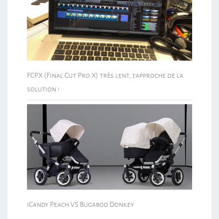
FCPX (Final Cut Pro X) très lent, j’approche de la
solution !
iCandy Peach VS Bugaboo Donkey