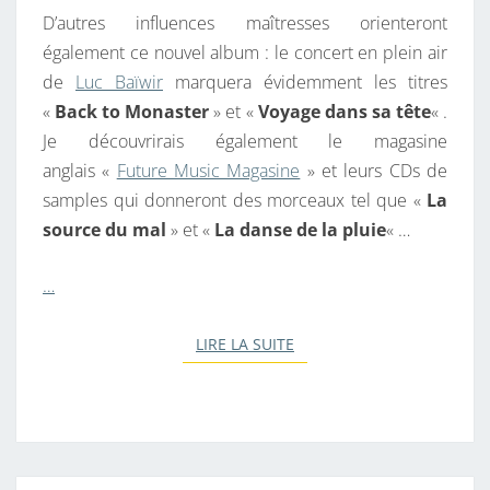
F
D’autres influences maîtresses orienteront
R
également ce nouvel album : le concert en plein air
O
de
Luc Baïwir
marquera évidemment les titres
M
«
Back to Monaster
» et «
Voyage dans sa tête
« .
L
Je découvrirais également le magasine
L
anglais «
Future Music Magasine
» et leurs CDs de
N
samples qui donneront des morceaux tel que «
La
source du mal
» et «
La danse de la pluie
« …
…
LIRE LA SUITE
LIRE LA SUITE