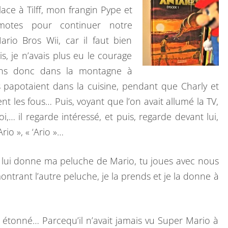
B
T
ace à Tilff, mon frangin Pype et
A
I
motes pour continuer notre
I
R
E
io Bros Wii, car il faut bien
E
N
S
s, je n’avais plus eu le courage
M
ons donc dans la montagne à
O
papotaient dans la cuisine, pendant que Charly et
N
nt les fous… Puis, voyant que l’on avait allumé la TV,
F
i,… il regarde intéressé, et puis, regarde devant lui,
I
rio », « ‘Ario »…
L
S
e lui donne ma peluche de Mario, tu joues avec nous
montrant l’autre peluche, je la prends et je la donne à
étonné… Parcequ’il n’avait jamais vu Super Mario à