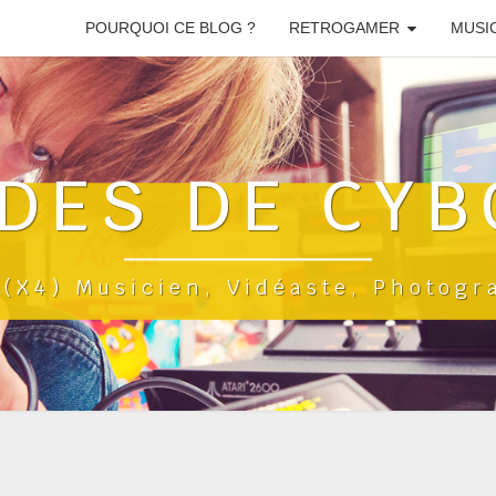
POURQUOI CE BLOG ?
RETROGAMER
MUSI
DES DE CYB
a(x4) Musicien, Vidéaste, Photog