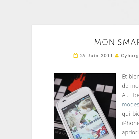
MON SMAR
29 Juin 2011
Cyborg
Et bie
de mon
Au be
modes
qui b
iPhone
apriori