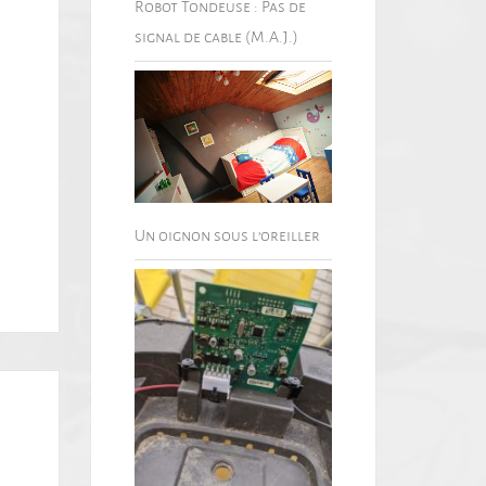
Robot Tondeuse : Pas de
signal de cable (M.A.J.)
Un oignon sous l’oreiller