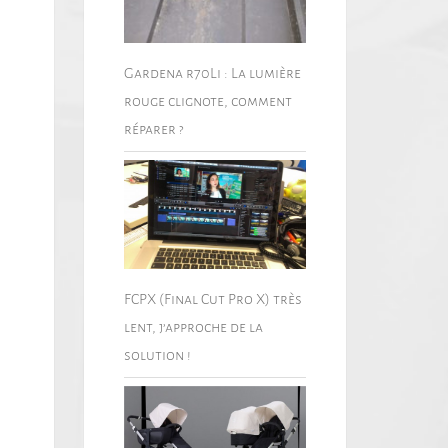
Gardena r70Li : La lumière
rouge clignote, comment
réparer ?
FCPX (Final Cut Pro X) très
lent, j’approche de la
solution !