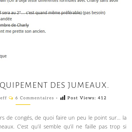
M
ÉQUIPEMENT DES JUMEAUX.
É
M
C
eff
6 Commentaires
-
Post Views:
412
O
O
M
M
P
E
urs de congés, de quoi faire un peu le point sur… la
N
O
T
eaux. C’est qu’il semble qu’il ne faille pas trop si
A
U