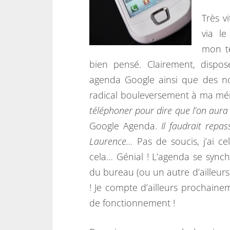
Très v
via le
mon té
bien pensé. Clairement, disp
agenda Google ainsi que des no
radical bouleversement à ma mém
téléphoner pour dire que l’on aur
Google Agenda.
Il faudrait repa
Laurence…
Pas de soucis, j’ai 
cela… Génial ! L’agenda se sync
du bureau (ou un autre d’ailleurs)
! Je compte d’ailleurs prochaine
de fonctionnement !