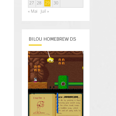
27
28
29
30
« Mai
Juil »
BILOU HOMEBREW DS