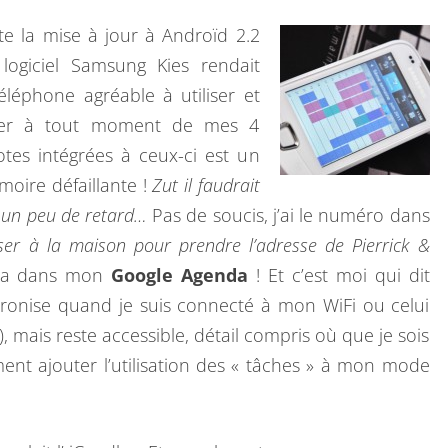
E
ite la mise à jour à Androïd 2.2
E
 logiciel Samsung Kies rendait
S
léphone agréable à utiliser et
T
oser à tout moment de mes 4
G
tes intégrées à ceux-ci est un
É
oire défaillante !
Zut il faudrait
N
a un peu de retard…
Pas de soucis, j’ai le numéro dans
I
sser à la maison pour prendre l’adresse de Pierrick &
A
cela dans mon
Google Agenda
! Et c’est moi qui dit
L
hronise quand je suis connecté à mon WiFi ou celui
!
, mais reste accessible, détail compris où que je sois
ment ajouter l’utilisation des « tâches » à mon mode