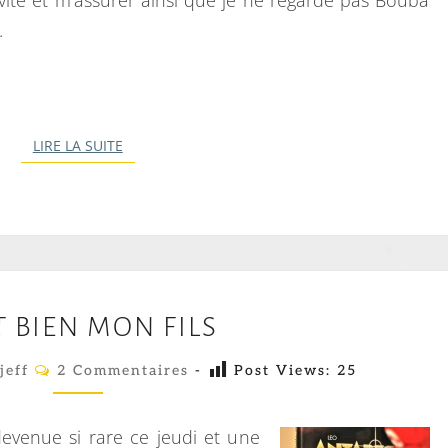
vité et m’assurer ainsi que je ne regarde pas Bouba
.
LIRE LA SUITE
LIRE LA SUITE
C
T BIEN MON FILS
’
E
C
jeff
2 Commentaires
-
Post Views:
25
O
S
M
M
T
E
evenue si rare ce jeudi et une
N