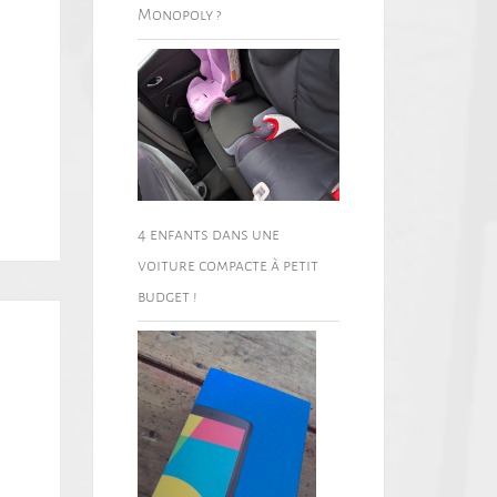
Monopoly ?
4 enfants dans une
voiture compacte à petit
budget !