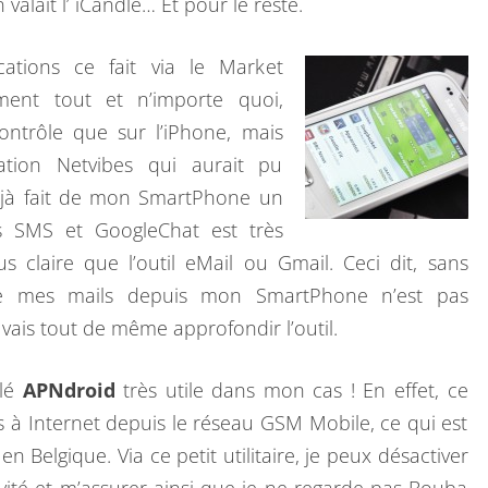
 valait l’ iCandle… Et pour le reste.
cations ce fait via le Market
ment tout et n’importe quoi,
ntrôle que sur l’iPhone, mais
ation Netvibes qui aurait pu
 déjà fait de mon SmartPhone un
es SMS et GoogleChat est très
s claire que l’outil eMail ou Gmail. Ceci dit, sans
de mes mails depuis mon SmartPhone n’est pas
 vais tout de même approfondir l’outil.
llé
APNdroid
très utile dans mon cas ! En effet, ce
 à Internet depuis le réseau GSM Mobile, ce qui est
 Belgique. Via ce petit utilitaire, je peux désactiver