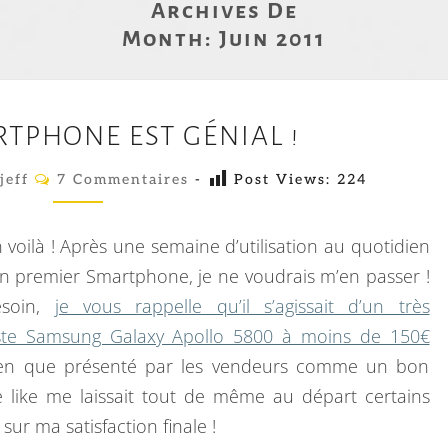
Archives De
Month:
Juin 2011
M
TPHONE EST GÉNIAL !
O
N
C
jeff
7 Commentaires
-
Post Views:
224
O
S
M
M
M
E
n voilà ! Après une semaine d’utilisation au quotidien
N
A
T
 premier Smartphone, je ne voudrais m’en passer !
A
R
soin,
je vous rappelle qu’il s’agissait d’un très
I
R
T
te Samsung Galaxy Apollo 5800 à moins de 150€
E
P
S
ien que présenté par les vendeurs comme un bon
H
 like me laissait tout de même au départ certains
O
 sur ma satisfaction finale !
N